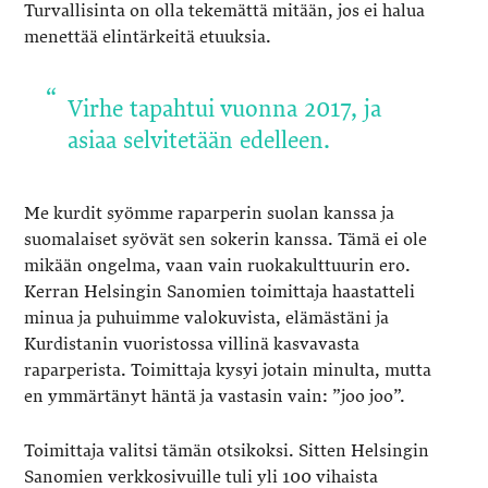
Turvallisinta on olla tekemättä mitään, jos ei halua
menettää elintärkeitä etuuksia.
Virhe tapahtui vuonna 2017, ja
asiaa selvitetään edelleen.
Me kurdit syömme raparperin suolan kanssa ja
suomalaiset syövät sen sokerin kanssa. Tämä ei ole
mikään ongelma, vaan vain ruokakulttuurin ero.
Kerran Helsingin Sanomien toimittaja haastatteli
minua ja puhuimme valokuvista, elämästäni ja
Kurdistanin vuoristossa villinä kasvavasta
raparperista. Toimittaja kysyi jotain minulta, mutta
en ymmärtänyt häntä ja vastasin vain: ”joo joo”.
Toimittaja valitsi tämän otsikoksi. Sitten Helsingin
Sanomien verkkosivuille tuli yli 100 vihaista