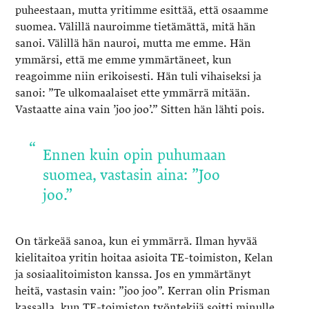
puheestaan, mutta yritimme esittää, että osaamme
suomea. Välillä nauroimme tietämättä, mitä hän
sanoi. Välillä hän nauroi, mutta me emme. Hän
ymmärsi, että me emme ymmärtäneet, kun
reagoimme niin erikoisesti. Hän tuli vihaiseksi ja
sanoi: ”Te ulkomaalaiset ette ymmärrä mitään.
Vastaatte aina vain ’joo joo’.” Sitten hän lähti pois.
Ennen kuin opin puhumaan
suomea, vastasin aina: ”Joo
joo.”
On tärkeää sanoa, kun ei ymmärrä. Ilman hyvää
kielitaitoa yritin hoitaa asioita TE-toimiston, Kelan
ja sosiaalitoimiston kanssa. Jos en ymmärtänyt
heitä, vastasin vain: ”joo joo”. Kerran olin Prisman
kassalla, kun TE-toimiston työntekijä soitti minulle.