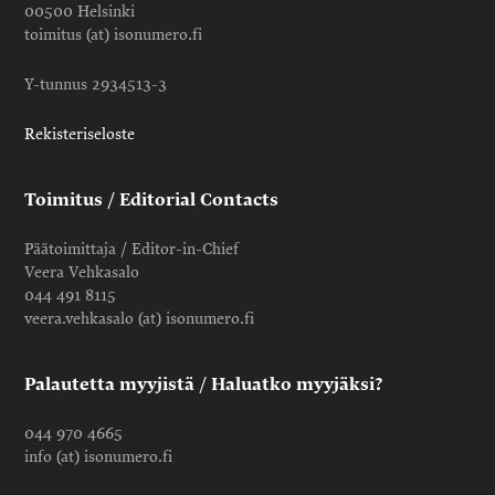
00500 Helsinki
toimitus (at) isonumero.fi
Y-tunnus 2934513-3
Rekisteriseloste
Toimitus / Editorial Contacts
Päätoimittaja / Editor-in-Chief
Veera Vehkasalo
044 491 8115
veera.vehkasalo (at) isonumero.fi
Palautetta myyjistä / Haluatko myyjäksi?
044 970 4665
info (at) isonumero.fi