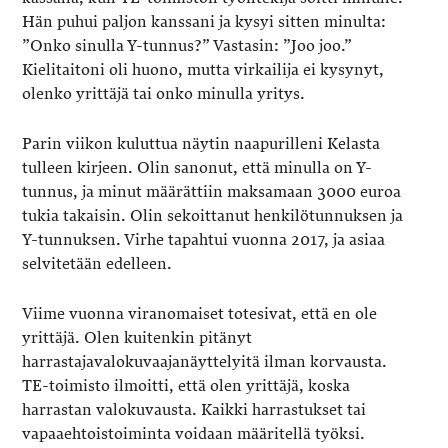
Hän puhui paljon kanssani ja kysyi sitten minulta:
”Onko sinulla Y-tunnus?” Vastasin: ”Joo joo.”
Kielitaitoni oli huono, mutta virkailija ei kysynyt,
olenko yrittäjä tai onko minulla yritys.
Parin viikon kuluttua näytin naapurilleni Kelasta
tulleen kirjeen. Olin sanonut, että minulla on Y-
tunnus, ja minut määrättiin maksamaan 3000 euroa
tukia takaisin. Olin sekoittanut henkilötunnuksen ja
Y-tunnuksen. Virhe tapahtui vuonna 2017, ja asiaa
selvitetään edelleen.
Viime vuonna viranomaiset totesivat, että en ole
yrittäjä. Olen kuitenkin pitänyt
harrastajavalokuvaajanäyttelyitä ilman korvausta.
TE-toimisto ilmoitti, että olen yrittäjä, koska
harrastan valokuvausta. Kaikki harrastukset tai
vapaaehtoistoiminta voidaan määritellä työksi.