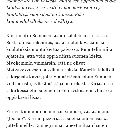
suomen kieli on vaikeaa, mutta sen oppiminen ei ole
lainkaan tylsää: se vaatii paljon keskustelua ja
kontakteja suomalaisten kanssa. Eikä
kommelluksiltakaan voi välttyä.
Kun muutin Suomeen, asuin Lahden keskustassa.
Siellä oli iso rakennus, josta kuului kovaäänisiä
kuulutuksia monta kertaa päivässä. Kuuntelin niitä.
Ajattelin, että voin oppia niistä suomen kieltä.
Myöhemmin ymmärsin, että ne olivat
Matkakeskuksen bussikuulutuksia. Katselin lehdistä
ja kirjoista kuvia, jotta ymmärtäisin jotain Suomen
kulttuurista, työelämästä ja politiikasta. Kirjastossa
ja kirkossa olin suomen kielen keskusteluryhmässä
oppiakseni lisää.
Ennen kuin opin puhumaan suomea, vastasin aina:
”Joo joo”. Kerran pizzeriassa suomalainen asiakas
jutteli meille. Emme ymmärtäneet mitään hänen