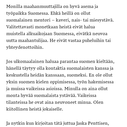
Monilla maahanmuuttajilla on hyvä asema ja
työpaikka Suomessa. Ehkä heillä on ollut
suomalainen mentori – kaveri, nais- tai miesystävä.
Valitettavasti monetkaan heistä eivät halua
muistella alkuaikojaan Suomessa, eivätkä neuvoa
uutta maahantulijaa. He eivät vastaa puheluihin tai
yhteydenottoihin.
Jos ulkomaalainen haluaa parantaa suomen kieltään,
hänellä täytyy olla kontaktia suomalaisten kanssa ja
keskustella heidän kanssaan, suomeksi. En ole ollut
yksin suomen kielen oppimisessa, työn hakemisessa
ja muissa vaikeissa asioissa. Minulla on aina ollut
monta hyvää suomalaista ystävää. Vaikeissa
tilanteissa he ovat aina neuvoneet minua. Olen
kiitollinen heistä jokaiselle.
Ja nytkin kun kirjoitan tätä juttua Jaska Penttisen,