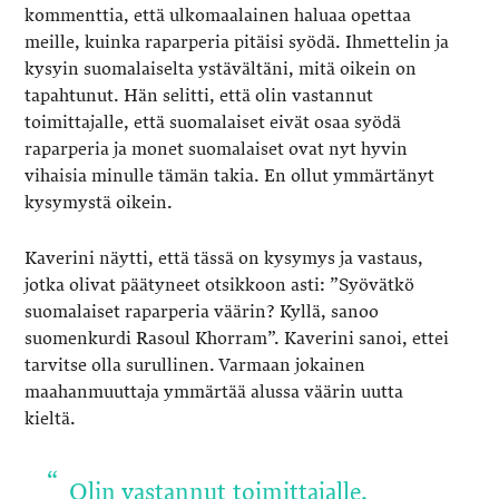
kommenttia, että ulkomaalainen haluaa opettaa
meille, kuinka raparperia pitäisi syödä. Ihmettelin ja
kysyin suomalaiselta ystävältäni, mitä oikein on
tapahtunut. Hän selitti, että olin vastannut
toimittajalle, että suomalaiset eivät osaa syödä
raparperia ja monet suomalaiset ovat nyt hyvin
vihaisia minulle tämän takia. En ollut ymmärtänyt
kysymystä oikein.
Kaverini näytti, että tässä on kysymys ja vastaus,
jotka olivat päätyneet otsikkoon asti: ”Syövätkö
suomalaiset raparperia väärin? Kyllä, sanoo
suomenkurdi Rasoul Khorram”. Kaverini sanoi, ettei
tarvitse olla surullinen. Varmaan jokainen
maahanmuuttaja ymmärtää alussa väärin uutta
kieltä.
Olin vastannut toimittajalle,