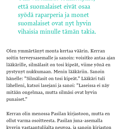
että suomalaiset eivät osaa
syödä raparperia ja monet
suomalaiset ovat nyt hyvin
vihaisia minulle tämän takia.
Olen ymmärtänyt monta kertaa väärin. Kerran
soitin terveysasemalle ja sanoin: voisitko antaa ajan
lääkärille, silmälasit on tosi kipeät, viime yönä en
pystynyt nukkumaan. Menin lääkäriin. Sanoin
hänelle: ”Silmälasit on tosi kipeät.” Lääkäri tuli
lähelleni, katsoi lasejani ja sanoi: ”Laseissa ei näy
mitään ongelmaa, mutta silmäsi ovat hyvin
punaiset.”
Kerran olin menossa Pasilan kirjastoon, mutta en
ollut varma osoitteesta. Pasilan juna-asemalla
kysyin vastaantulijalta neuvoa, ja sanoin kirjaston