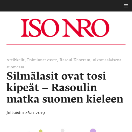
,
,
,
Artikkelit
Poiminnat
essee
Rasoul Khorram
ulkomaalaisena
suomessa
Silmälasit ovat tosi
kipeät – Rasoulin
matka suomen kieleen
26.11.2019