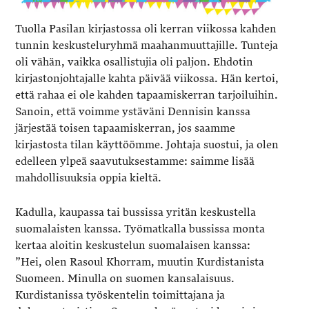
Tuolla Pasilan kirjastossa oli kerran viikossa kahden
tunnin keskusteluryhmä maahanmuuttajille. Tunteja
oli vähän, vaikka osallistujia oli paljon. Ehdotin
kirjastonjohtajalle kahta päivää viikossa. Hän kertoi,
että rahaa ei ole kahden tapaamiskerran tarjoiluihin.
Sanoin, että voimme ystäväni Dennisin kanssa
järjestää toisen tapaamiskerran, jos saamme
kirjastosta tilan käyttöömme. Johtaja suostui, ja olen
edelleen ylpeä saavutuksestamme: saimme lisää
mahdollisuuksia oppia kieltä.
Kadulla, kaupassa tai bussissa yritän keskustella
suomalaisten kanssa. Työmatkalla bussissa monta
kertaa aloitin keskustelun suomalaisen kanssa:
”Hei, olen Rasoul Khorram, muutin Kurdistanista
Suomeen. Minulla on suomen kansalaisuus.
Kurdistanissa työskentelin toimittajana ja