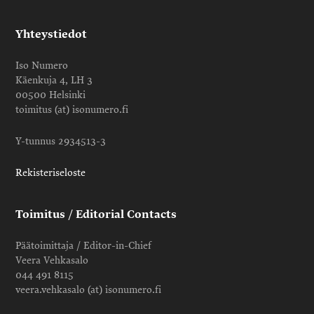
Yhteystiedot
Iso Numero
Käenkuja 4, LH 3
00500 Helsinki
toimitus (at) isonumero.fi
Y-tunnus 2934513-3
Rekisteriseloste
Toimitus / Editorial Contacts
Päätoimittaja / Editor-in-Chief
Veera Vehkasalo
044 491 8115
veera.vehkasalo (at) isonumero.fi