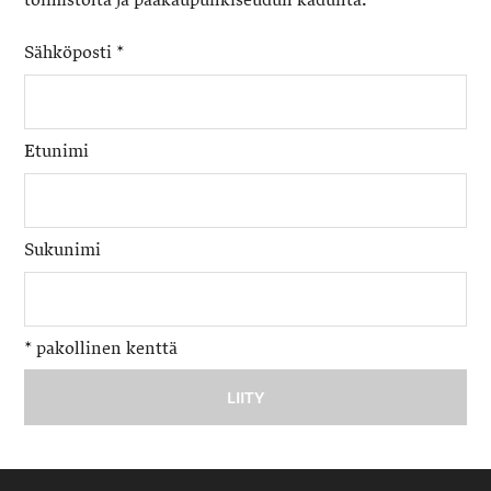
toimistolta ja pääkaupunkiseudun kaduilta.
Sähköposti
*
Etunimi
Sukunimi
*
pakollinen kenttä