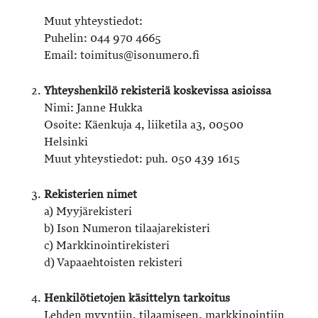
Muut yhteystiedot:
Puhelin: 044 970 4665
Email: toimitus@isonumero.fi
Yhteyshenkilö rekisteriä koskevissa asioissa
Nimi: Janne Hukka
Osoite: Käenkuja 4, liiketila a3, 00500
Helsinki
Muut yhteystiedot: puh. 050 439 1615
Rekisterien nimet
a) Myyjärekisteri
b) Ison Numeron tilaajarekisteri
c) Markkinointirekisteri
d) Vapaaehtoisten rekisteri
Henkilötietojen käsittelyn tarkoitus
Lehden myyntiin, tilaamiseen, markkinointiin