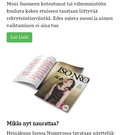
Moni Suomeen kotoutunut tai vähemmistöön
kuuluva kokee etniseen taustaan liittyvää
rekrytointisyrjintää. Edes sujuva suomi ja nimen
vaihtaminen ei aina tuo
Lue Lisää
Mikäs nyt naurattaa?
Heinäkuun Isossa Numerossa tavataan näyttelijä-