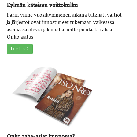
Kylmän käteisen voitto­kulku
Parin viime vuosikymmenen aikana tutkijat, valtiot
ja järjestöt ovat innostuneet tukemaan vaikeassa
asemassa olevia jakamalla heille puhdasta rahaa.
Onko ajatus
Lue Lisää
Onko raha-asiat kunnossa?