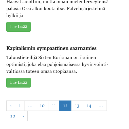
Haavat sidottiin, mutta oman mielenterveytensä
palasia Ossi alkoi koota itse. Palvelujärjestelmä
hylkii ja
Lue Lisää
Kapitalismin sympaattinen saarnamies
Taloustieteilijä Sixten Korkman on ikuinen
optimisti, joka elää pohjoismaisessa hyvinvointi­
valtiossa toteen omaa utopiaansa.
Lue Lisää
‹
1
…
10
11
12
13
14
…
30
›