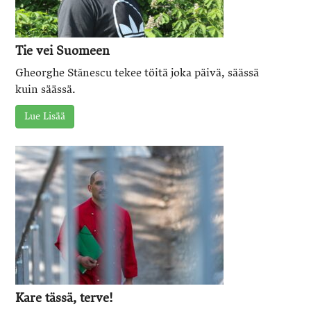
Tie vei Suomeen
Gheorghe Stănescu tekee töitä joka päivä, säässä
kuin säässä.
Lue Lisää
Kare tässä, terve!