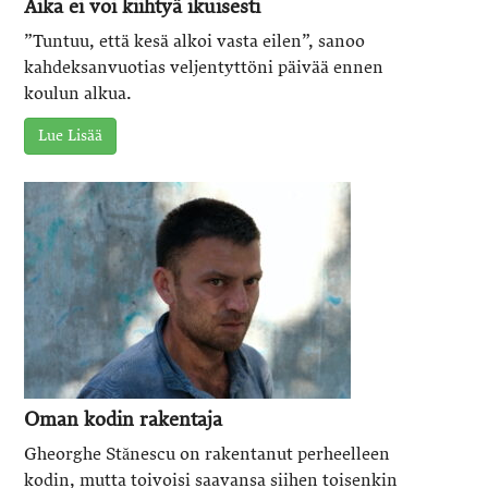
Aika ei voi kiihtyä ikuisesti
”Tuntuu, että kesä alkoi vasta eilen”, sanoo
kahdeksanvuotias veljentyttöni päivää ennen
koulun alkua.
Lue Lisää
Oman kodin rakentaja
Gheorghe Stănescu on rakentanut perheelleen
kodin, mutta toivoisi saavansa siihen toisenkin