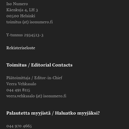
Iso Numero
Käenkuja 4, LH 3
00500 Helsinki
toimitus (at) isonumero.fi
Y-tunnus 2934513-3
Rekisteriseloste
Toimitus / Editorial Contacts
Päätoimittaja / Editor-in-Chief
Veera Vehkasalo
044 491 8115
veera.vehkasalo (at) isonumero.fi
Palautetta myyjistä / Haluatko myyjäksi?
044 970 4665