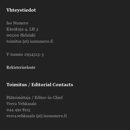
Yhteystiedot
Iso Numero
Käenkuja 4, LH 3
00500 Helsinki
toimitus (at) isonumero.fi
Y-tunnus 2934513-3
Rekisteriseloste
Toimitus / Editorial Contacts
Päätoimittaja / Editor-in-Chief
Veera Vehkasalo
044 491 8115
veera.vehkasalo (at) isonumero.fi