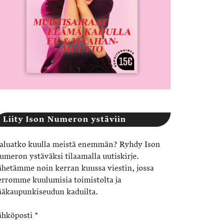
Liity Ison Numeron ystäviin
aluatko kuulla meistä enemmän? Ryhdy Ison
umeron ystäväksi tilaamalla uutiskirje.
ähetämme noin kerran kuussa viestin, jossa
erromme kuulumisia toimistolta ja
ääkaupunkiseudun kaduilta.
ähköposti
*