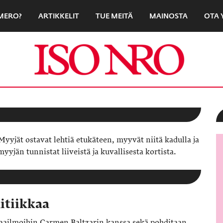
UMERO?
ARTIKKELIT
TUE MEITÄ
MAINOSTA
OTA 
yyjät ostavat lehtiä etukäteen, myyvät niitä kadulla ja
yjän tunnistat liiveistä ja kuvallisesta kortista.
itiikkaa
ailmoihin Carmen Baltzarin kanssa sekä pohditaan