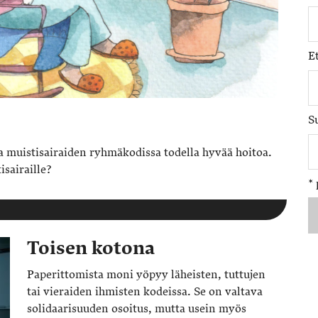
E
S
sa muistisairaiden ryhmäkodissa todella hyvää hoitoa.
isairaille?
*
Toisen kotona
Paperittomista moni yöpyy läheisten, tuttujen
tai vieraiden ihmisten kodeissa. Se on valtava
solidaarisuuden osoitus, mutta usein myös