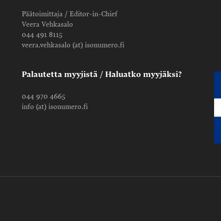
Päätoimittaja / Editor-in-Chief
Veera Vehkasalo
044 491 8115
veera.vehkasalo (at) isonumero.fi
Palautetta myyjistä / Haluatko myyjäksi?
044 970 4665
info (at) isonumero.fi