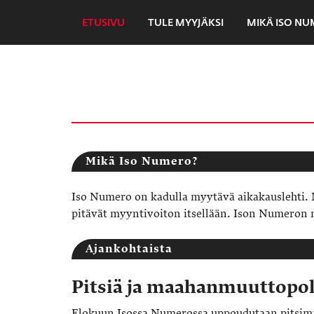
ETUSIVU
TULE MYYJÄKSI
MIKÄ ISO N
Mikä Iso Numero?
Iso Numero on kadulla myytävä aikakauslehti. M
pitävät myyntivoiton itsellään. Ison Numeron my
Ajankohtaista
Pitsiä ja maahanmuuttopol
Elokuun Isossa Numerossa uppoudutaan pitsima