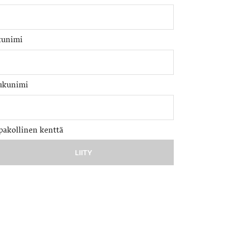
tunimi
ukunimi
pakollinen kenttä