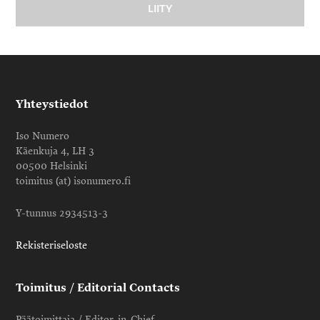
Yhteystiedot
Iso Numero
Käenkuja 4, LH 3
00500 Helsinki
toimitus (at) isonumero.fi
Y-tunnus 2934513-3
Rekisteriseloste
Toimitus / Editorial Contacts
Päätoimittaja / Editor-in-Chief