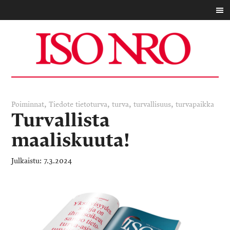
,
,
,
,
Poiminnat
Tiedote
tietoturva
turva
turvallisuus
turvapaikka
Turvallista
maaliskuuta!
7.3.2024