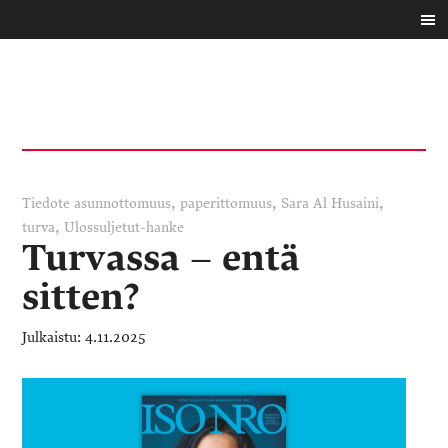
,
,
,
Tiedote
asunnottomuus
paperittomuus
Sara Al Husaini
,
turva
Ulossuljetut-hanke
Turvassa – entä
sitten?
4.11.2025