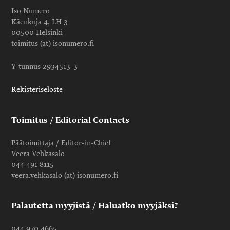
Iso Numero
Käenkuja 4, LH 3
00500 Helsinki
toimitus (at) isonumero.fi
Y-tunnus 2934513-3
Rekisteriseloste
Toimitus / Editorial Contacts
Päätoimittaja / Editor-in-Chief
Veera Vehkasalo
044 491 8115
veera.vehkasalo (at) isonumero.fi
Palautetta myyjistä / Haluatko myyjäksi?
044 970 4665