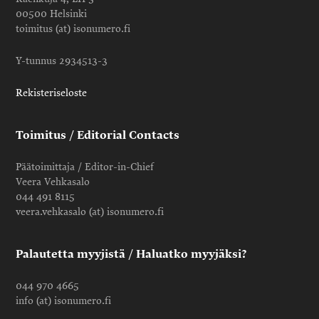
00500 Helsinki
toimitus (at) isonumero.fi
Y-tunnus 2934513-3
Rekisteriseloste
Toimitus / Editorial Contacts
Päätoimittaja / Editor-in-Chief
Veera Vehkasalo
044 491 8115
veera.vehkasalo (at) isonumero.fi
Palautetta myyjistä / Haluatko myyjäksi?
044 970 4665
info (at) isonumero.fi