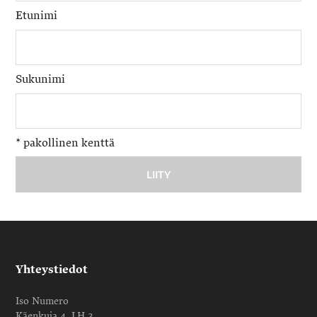
Etunimi
Sukunimi
*
pakollinen kenttä
Yhteystiedot
Iso Numero
Käenkuja 4, LH 3