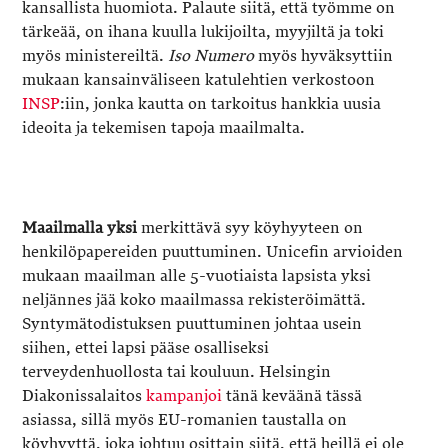
kansallista huomiota. Palaute siitä, että työmme on
tärkeää, on ihana kuulla lukijoilta, myyjiltä ja toki
myös ministereiltä.
Iso Numero
myös hyväksyttiin
mukaan kansainväliseen katulehtien verkostoon
INSP
:iin, jonka kautta on tarkoitus hankkia uusia
ideoita ja tekemisen tapoja maailmalta.
Maailmalla yksi
merkittävä syy köyhyyteen on
henkilöpapereiden puuttuminen. Unicefin arvioiden
mukaan maailman alle 5-vuotiaista lapsista yksi
neljännes jää koko maailmassa rekisteröimättä.
Syntymätodistuksen puuttuminen johtaa usein
siihen, ettei lapsi pääse osalliseksi
terveydenhuollosta tai kouluun. Helsingin
Diakonissalaitos
kampanjoi
tänä keväänä tässä
asiassa, sillä myös EU-romanien taustalla on
köyhyyttä, joka johtuu osittain siitä, että heillä ei ole