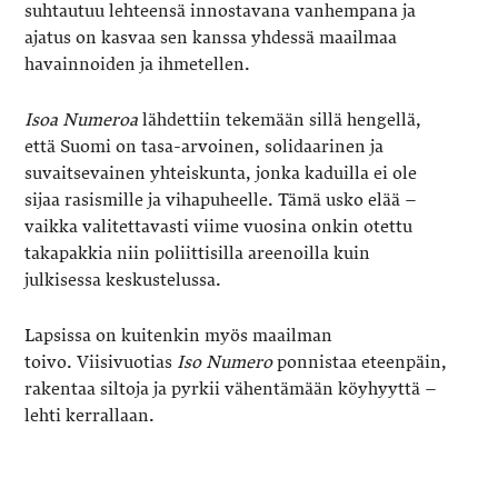
suhtautuu lehteensä innostavana vanhempana ja
ajatus on kasvaa sen kanssa yhdessä maailmaa
havainnoiden ja ihmetellen.
Isoa Numeroa
lähdettiin tekemään sillä hengellä,
että Suomi on tasa-arvoinen, solidaarinen ja
suvaitsevainen yhteiskunta, jonka kaduilla ei ole
sijaa rasismille ja vihapuheelle. Tämä usko elää –
vaikka valitettavasti viime vuosina onkin otettu
takapakkia niin poliittisilla areenoilla kuin
julkisessa keskustelussa.
Lapsissa on kuitenkin myös maailman
toivo. Viisivuotias
Iso Numero
ponnistaa eteenpäin,
rakentaa siltoja ja pyrkii vähentämään köyhyyttä –
lehti kerrallaan.