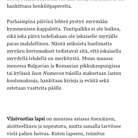
hankittuna henkilöpapereita.
Parhaimpina päivinä lehteä pystyy myymään
kymmenisen kappaletta. Tuntipalkka ei ole huikea,
eikä joka päivä todellakaan ole jokaiselle myyjälle
paras mahdollinen. Näistä seikoista huolimatta
myyjien kertomukset todistavat sitä, että jokaisella
myydyllä lehdellä on merkitystä. Muun muassa
monessa Bulgarian ja Romanian pikkukaupungissa
tai kylässä
Ison Numeron
tuloilla maksetaan lasten
koulumaksuja, hankitaan kirjoja ja eväitä sekä
ostetaan vaatteita päälle.
Viisivuotias lapsi
on monessa asiassa itsenäinen,
aloitteellinen ja sopeutuva, mutta samalla tarvitsee
vielä paljon hoivaa. Kuten lapseen, toimitus