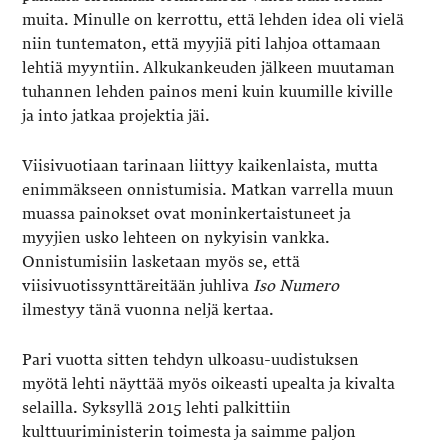
muita. Minulle on kerrottu, että lehden idea oli vielä
niin tuntematon, että myyjiä piti lahjoa ottamaan
lehtiä myyntiin. Alkukankeuden jälkeen muutaman
tuhannen lehden painos meni kuin kuumille kiville
ja into jatkaa projektia jäi.
Viisivuotiaan tarinaan liittyy kaikenlaista, mutta
enimmäkseen onnistumisia. Matkan varrella muun
muassa painokset ovat moninkertaistuneet ja
myyjien usko lehteen on nykyisin vankka.
Onnistumisiin lasketaan myös se, että
viisivuotissynttäreitään juhliva
Iso Numero
ilmestyy tänä vuonna neljä kertaa.
Pari vuotta sitten tehdyn ulkoasu-uudistuksen
myötä lehti näyttää myös oikeasti upealta ja kivalta
selailla. Syksyllä 2015 lehti palkittiin
kulttuuriministerin toimesta ja saimme paljon