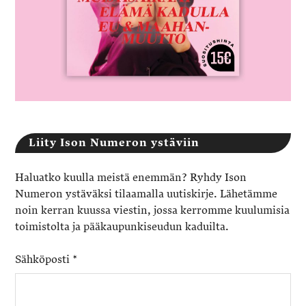
Liity Ison Numeron ystäviin
Haluatko kuulla meistä enemmän? Ryhdy Ison
Numeron ystäväksi tilaamalla uutiskirje. Lähetämme
noin kerran kuussa viestin, jossa kerromme kuulumisia
toimistolta ja pääkaupunkiseudun kaduilta.
Sähköposti
*