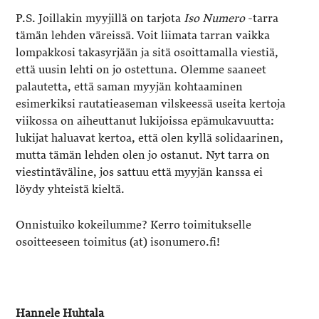
P.S. Joillakin myyjillä on tarjota
Iso Numero
-tarra
tämän lehden väreissä. Voit liimata tarran vaikka
lompakkosi takasyrjään ja sitä osoittamalla viestiä,
että uusin lehti on jo ostettuna. Olemme saaneet
palautetta, että saman myyjän kohtaaminen
esimerkiksi rautatieaseman vilskeessä useita kertoja
viikossa on aiheuttanut lukijoissa epämukavuutta:
lukijat haluavat kertoa, että olen kyllä solidaarinen,
mutta tämän lehden olen jo ostanut. Nyt tarra on
viestintäväline, jos sattuu että myyjän kanssa ei
löydy yhteistä kieltä.
Onnistuiko kokeilumme? Kerro toimitukselle
osoitteeseen toimitus (at) isonumero.fi!
Hannele Huhtala