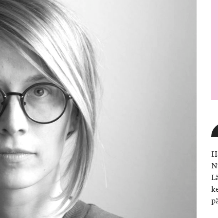
H
N
L
k
p