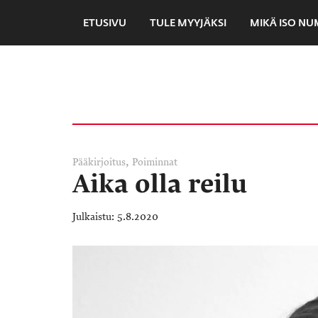
ETUSIVU
TULE MYYJÄKSI
MIKÄ ISO N
,
Pääkirjoitus
Poiminnat
Aika olla reilu
5.8.2020