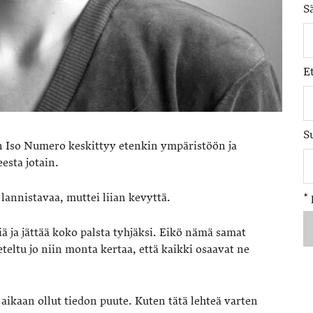
S
E
S
uun Iso Numero keskittyy etenkin ympäristöön ja
eesta jotain.
 lannistavaa, muttei liian kevyttä.
*
iä ja jättää koko palsta tyhjäksi. Eikö nämä samat
teltu jo niin monta kertaa, että kaikki osaavat ne
 aikaan ollut tiedon puute. Kuten tätä lehteä varten