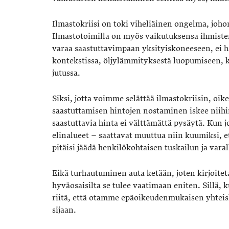
Ilmastokriisi on toki viheliäinen ongelma, joho
Ilmastotoimilla on myös vaikutuksensa ihmisten
varaa saastuttavimpaan yksityiskoneeseen, ei 
kontekstissa, öljylämmityksestä luopumiseen,
jutussa.
Siksi, jotta voimme selättää ilmastokriisin, o
saastuttamisen hintojen nostaminen iskee niihin
saastuttavia hinta ei välttämättä pysäytä. Kun 
elinalueet – saattavat muuttua niin kuumiksi, e
pitäisi jäädä henkilökohtaisen tuskailun ja vara
Eikä turhautuminen auta ketään, joten kirjoitet
hyväosaisilta se tulee vaatimaan eniten. Sillä, 
riitä, että otamme epäoikeudenmukaisen yhteis
sijaan.