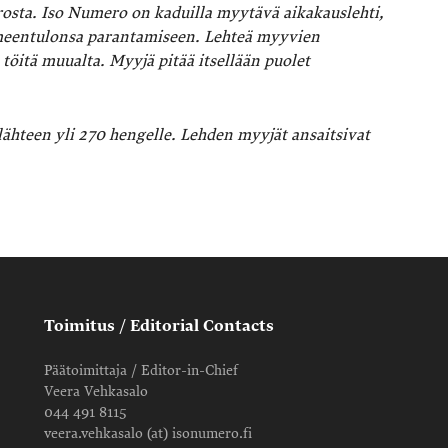
sta. Iso Numero on kaduilla myytävä aikakauslehti,
oimeentulonsa parantamiseen. Lehteä myyvien
töitä muualta. Myyjä pitää itsellään puolet
ähteen yli 270 hengelle. Lehden myyjät ansaitsivat
Toimitus / Editorial Contacts
Päätoimittaja / Editor-in-Chief
Veera Vehkasalo
044 491 8115
veera.vehkasalo (at) isonumero.fi