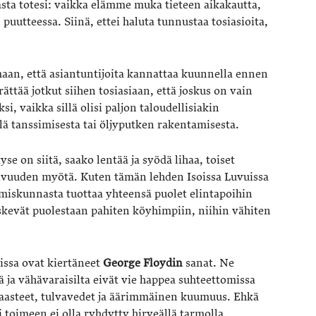
ta totesi: vaikka elämme muka tieteen aikakautta,
puutteessa. Siinä, ettei haluta tunnustaa tosiasioita,
aan, että asiantuntijoita kannattaa kuunnella ennen
ttää jotkut siihen tosiasiaan, että joskus on vain
i, vaikka sillä olisi paljon taloudellisiakin
llä tanssimisesta tai öljyputken rakentamisesta.
se on siitä, saako lentää ja syödä lihaa, toiset
uivuuden myötä. Kuten tämän lehden Isoissa Luvuissa
iskunnasta tuottaa yhteensä puolet elintapoihin
t iskevät puolestaan pahiten köyhimpiin, niihin vähiten
ssa ovat kiertäneet
George
Floydin
sanat. Ne
ä ja vähävaraisilta eivät vie happea suhteettomissa
saasteet, tulvavedet ja äärimmäinen kuumuus. Ehkä
toimeen ei olla ryhdytty hirveällä tarmolla.