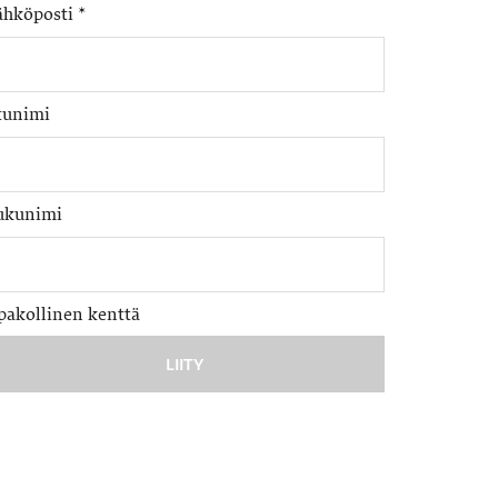
ähköposti
*
tunimi
ukunimi
pakollinen kenttä