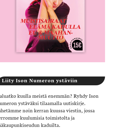
Liity Ison Numeron ystäviin
aluatko kuulla meistä enemmän? Ryhdy Ison
umeron ystäväksi tilaamalla uutiskirje.
ähetämme noin kerran kuussa viestin, jossa
erromme kuulumisia toimistolta ja
ääkaupunkiseudun kaduilta.