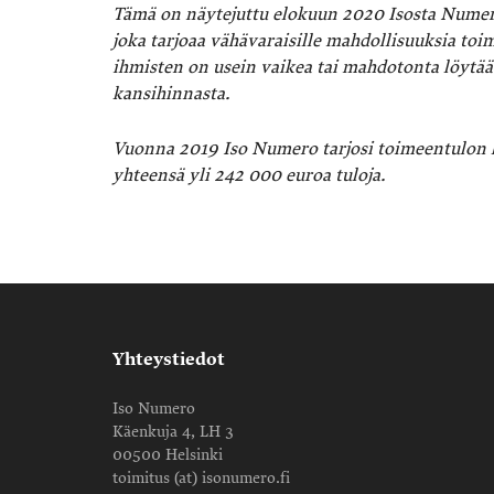
Tämä on näytejuttu elokuun 2020 Isosta Numero
joka tarjoaa vähävaraisille mahdollisuuksia t
ihmisten on usein vaikea tai mahdotonta löytää 
kansihinnasta.
Vuonna 2019 Iso Numero tarjosi toimeentulon l
yhteensä yli 242 000 euroa tuloja.
Yhteystiedot
Iso Numero
Käenkuja 4, LH 3
00500 Helsinki
toimitus (at) isonumero.fi