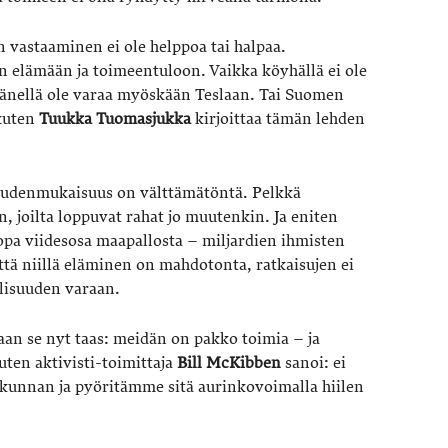
n vastaaminen ei ole helppoa tai halpaa.
 elämään ja toimeentuloon. Vaikka köyhällä ei ole
hänellä ole varaa myöskään Teslaan. Tai Suomen
 kuten
Tuukka
Tuomasjukka
kirjoittaa tämän lehden
ikeudenmukaisuus on välttämätöntä. Pelkkä
, joilta loppuvat rahat jo muutenkin. Ja eniten
jopa viidesosa maapallosta – miljardien ihmisten
ttä niillä eläminen on mahdotonta, ratkaisujen ei
llisuuden varaan.
aan se nyt taas: meidän on pakko toimia – ja
kuten aktivisti-toimittaja
Bill
McKibben
sanoi: ei
kunnan ja pyöritämme sitä aurinkovoimalla hiilen