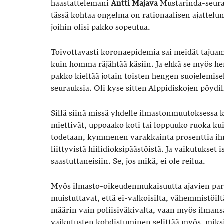
haastattelemani
Antti
Majava
Mustarinda-seuras
tässä kohtaa ongelma on rationaalisen ajattelun 
joihin olisi pakko sopeutua.
Toivottavasti koronaepidemia sai meidät tajuam
kuin homma räjähtää käsiin. Ja ehkä se myös herä
pakko kieltää jotain toisten hengen suojelemiseks
seurauksia. Oli kyse sitten Alppidiskojen pöydi
Sillä siinä missä yhdelle ilmastonmuutoksessa ky
miettivät, uppoaako koti tai loppuuko ruoka k
todetaan, kymmenen varakkainta prosenttia ihm
liittyvistä hiilidioksipäästöistä. Ja vaikutukse
saastuttaneisiin. Se, jos mikä, ei ole reilua.
Myös ilmasto-oikeudenmukaisuutta ajavien pari
muistuttavat, että ei-valkoisilta, vähemmistöilt
määrin vain poliisiväkivalta, vaan myös ilman
vaikutusten kohdistuminen selittää myös, miksi 