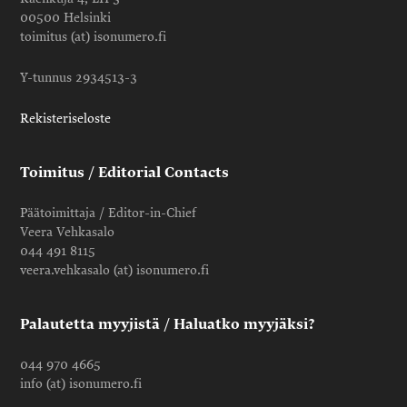
00500 Helsinki
toimitus (at) isonumero.fi
Y-tunnus 2934513-3
Rekisteriseloste
Toimitus / Editorial Contacts
Päätoimittaja / Editor-in-Chief
Veera Vehkasalo
044 491 8115
veera.vehkasalo (at) isonumero.fi
Palautetta myyjistä / Haluatko myyjäksi?
044 970 4665
info (at) isonumero.fi