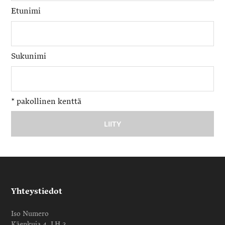
Etunimi
Sukunimi
*
pakollinen kenttä
Yhteystiedot
Iso Numero
Käenkuja 4, LH 3