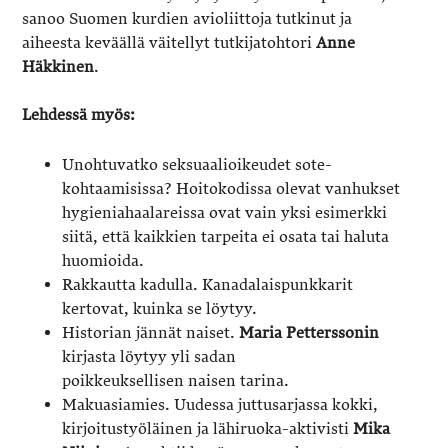
sanoo Suomen kurdien avioliittoja tutkinut ja
aiheesta keväällä väitellyt tutkijatohtori
Anne
Häkkinen
.
Lehdessä myös:
Unohtuvatko seksuaalioikeudet sote-
kohtaamisissa? Hoitokodissa olevat vanhukset
hygieniahaalareissa ovat vain yksi esimerkki
siitä, että kaikkien tarpeita ei osata tai haluta
huomioida.
Rakkautta kadulla. Kanadalaispunkkarit
kertovat, kuinka se löytyy.
Historian jännät naiset.
Maria
Petterssonin
kirjasta löytyy yli sadan
poikkeuksellisen naisen tarina.
Makuasiamies. Uudessa juttusarjassa kokki,
kirjoitustyöläinen ja lähiruoka-aktivisti
Mika