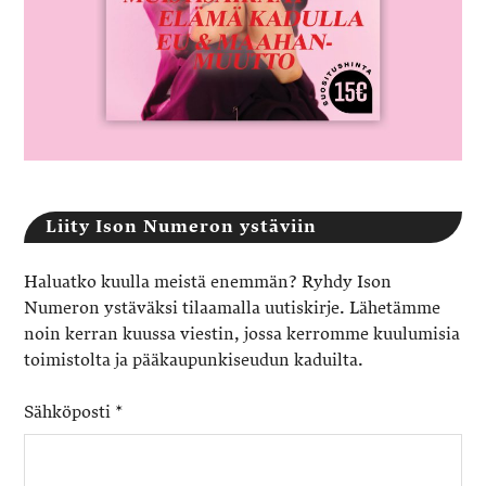
Liity Ison Numeron ystäviin
Haluatko kuulla meistä enemmän? Ryhdy Ison
Numeron ystäväksi tilaamalla uutiskirje. Lähetämme
noin kerran kuussa viestin, jossa kerromme kuulumisia
toimistolta ja pääkaupunkiseudun kaduilta.
Sähköposti
*