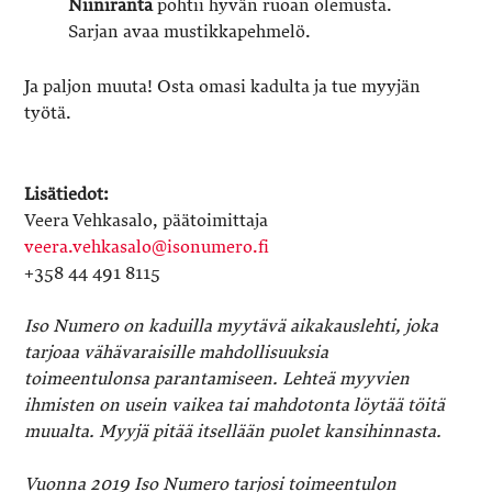
Niiniranta
pohtii hyvän ruoan olemusta.
Sarjan avaa mustikkapehmelö.
Ja paljon muuta! Osta omasi kadulta ja tue myyjän
työtä.
Lisätiedot:
Veera Vehkasalo, päätoimittaja
veera.vehkasalo@isonumero.fi
+358 44 491 8115
Iso Numero on kaduilla myytävä aikakauslehti, joka
tarjoaa vähävaraisille mahdollisuuksia
toimeentulonsa parantamiseen. Lehteä myyvien
ihmisten on usein vaikea tai mahdotonta löytää töitä
muualta. Myyjä pitää itsellään puolet kansihinnasta.
Vuonna 2019 Iso Numero tarjosi toimeentulon