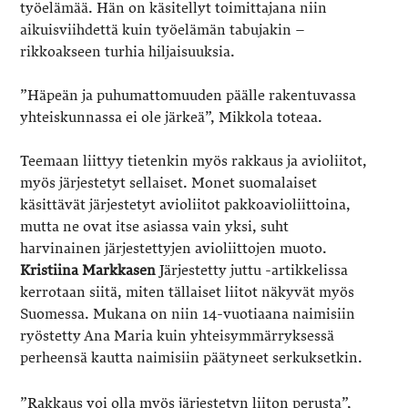
työelämää. Hän on käsitellyt toimittajana niin
aikuisviihdettä kuin työelämän tabujakin –
rikkoakseen turhia hiljaisuuksia.
”Häpeän ja puhumattomuuden päälle rakentuvassa
yhteiskunnassa ei ole järkeä”, Mikkola toteaa.
Teemaan liittyy tietenkin myös rakkaus ja avioliitot,
myös järjestetyt sellaiset. Monet suomalaiset
käsittävät järjestetyt avioliitot pakkoavioliittoina,
mutta ne ovat itse asiassa vain yksi, suht
harvinainen järjestettyjen avioliittojen muoto.
Kristiina
Markkasen
Järjestetty juttu -artikkelissa
kerrotaan siitä, miten tällaiset liitot näkyvät myös
Suomessa. Mukana on niin 14-vuotiaana naimisiin
ryöstetty Ana Maria kuin yhteisymmärryksessä
perheensä kautta naimisiin päätyneet serkuksetkin.
”Rakkaus voi olla myös järjestetyn liiton perusta”,