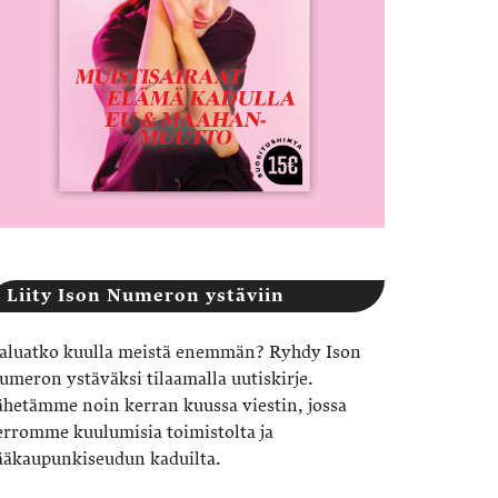
Liity Ison Numeron ystäviin
aluatko kuulla meistä enemmän? Ryhdy Ison
umeron ystäväksi tilaamalla uutiskirje.
ähetämme noin kerran kuussa viestin, jossa
erromme kuulumisia toimistolta ja
ääkaupunkiseudun kaduilta.