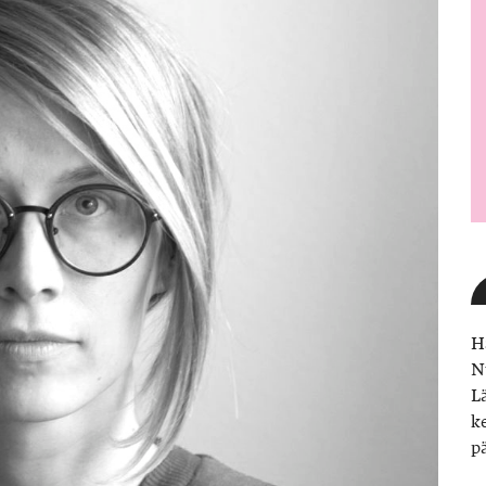
H
N
L
k
p