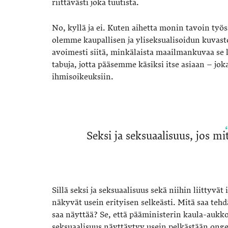
riittävästi joka tuutista.
No, kyllä ja ei. Kuten aihetta monin tavoin työ
olemme kaupallisen ja yliseksualisoidun kuvast
avoimesti siitä, minkälaista maailmankuvaa se 
tabuja, jotta pääsemme käsiksi itse asiaan – jo
ihmisoikeuksiin.
Seksi ja seksuaalisuus, jos mi
Sillä seksi ja seksuaalisuus sekä niihin liittyvät
näkyvät usein erityisen selkeästi. Mitä saa teh
saa näyttää? Se, että pääministerin kaula-aukko
seksuaalisuus näyttäytyy usein pelkästään on