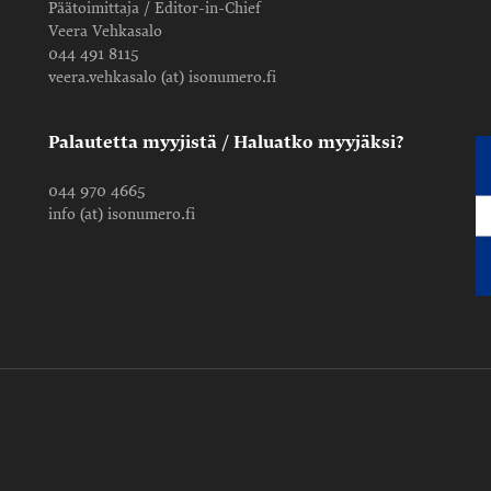
Päätoimittaja / Editor-in-Chief
Veera Vehkasalo
044 491 8115
veera.vehkasalo (at) isonumero.fi
Palautetta myyjistä / Haluatko myyjäksi?
044 970 4665
info (at) isonumero.fi