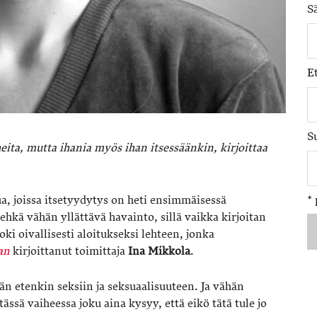
S
E
S
heita, mutta ihania myös ihan itsessäänkin, kirjoittaa
ua, joissa itsetyydytys on heti ensimmäisessä
*
 ehkä vähän yllättävä havainto, sillä vaikka kirjoitan
oki oivallisesti aloitukseksi lehteen, jonka
an
kirjoittanut toimittaja
Ina Mikkola
.
ään etenkin seksiin ja seksuaalisuuteen. Ja vähän
ssä vaiheessa joku aina kysyy, että eikö tätä tule jo