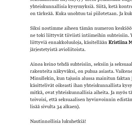
yhteiskunnallisia kysymyksiä. Siitä, ketä kont
on tärkeää. Kuka unohtuu tai piilotetaan. Ja kuk
Siksi nostimme aiheen tämän numeron keskiöön.
ne toki liittyvät tiiviisti intiimeihin suhteisiin
liittyviä ennakkoluuloja, käsitellään
Kristiina 
järjestetyistä avioliitoista.
Ainoa keino tehdä suhteisiin, seksiin ja seksuaal
rakenteita näkyväksi, on puhua asiasta. Vaikene
Minullekin, kun tajusin alussa mainitun faktan j
käsittelivät oikeasti ihan yhteiskunnallista kysy
mitkä, ovat yhteiskunnallisia aiheita. Ja myös tä
toivoisi, että seksuaalisen hyvinvoinnin edist
lisää sivulta 34 alkaen).
Nautinnollisia lukuhetkiä!