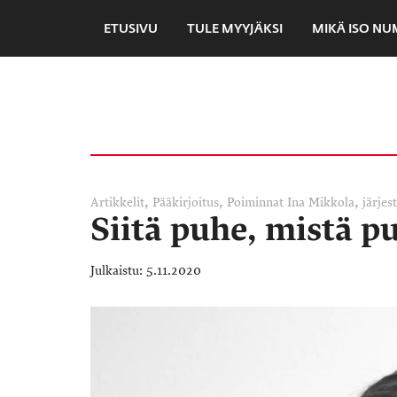
ETUSIVU
TULE MYYJÄKSI
MIKÄ ISO N
,
,
,
Artikkelit
Pääkirjoitus
Poiminnat
Ina Mikkola
järjes
Siitä puhe, mistä 
5.11.2020