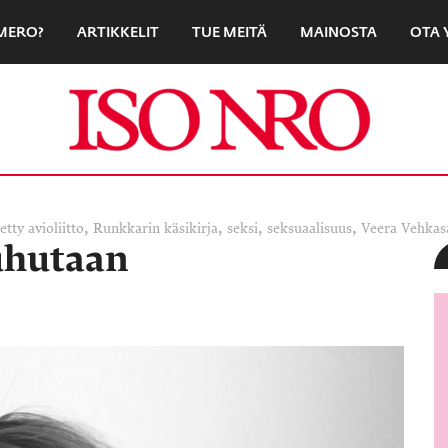
UMERO?
ARTIKKELIT
TUE MEITÄ
MAINOSTA
OTA 
,
,
,
,
tetty avioliitto
Runkkarin käsikirja
seksi
seksuaalisuus
Veera Vehkas
puhutaan