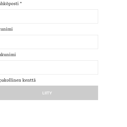
ähköposti
*
tunimi
ukunimi
pakollinen kenttä