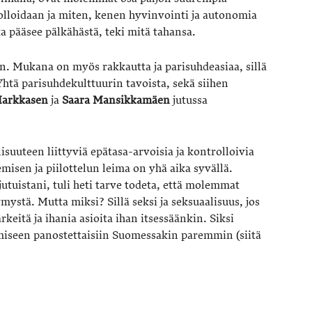
rolloidaan ja miten, kenen hyvinvointi ja autonomia
a pääsee pälkähästä, teki mitä tahansa.
 Mukana on myös rakkautta ja parisuhdeasiaa, sillä
. Yhtä parisuhdekulttuurin tavoista, sekä siihen
Markkasen
ja
Saara Mansikkamäen
jutussa
isuuteen liittyviä epätasa-arvoisia ja kontrolloivia
misen ja piilottelun leima on yhä aika syvällä.
utuistani, tuli heti tarve todeta, että molemmat
mystä. Mutta miksi? Sillä seksi ja seksuaalisuus, jos
rkeitä ja ihania asioita ihan itsessäänkin. Siksi
ämiseen panostettaisiin Suomessakin paremmin (siitä