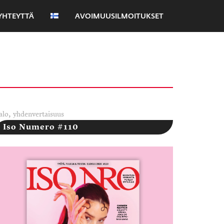
YHTEYTTÄ
AVOIMUUSILMOITUKSET
,
alo
yhdenvertaisuus
Iso Numero #110