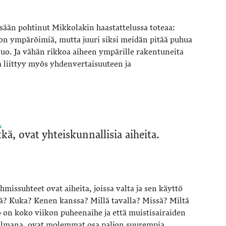
ssään pohtinut Mikkolakin haastattelussa toteaa:
on ympäröimiä, mutta juuri siksi meidän pitää puhua
luo. Ja vähän rikkoa aiheen ympärille rakentuneita
ka liittyy myös yhdenvertaisuuteen ja
tkä, ovat yhteiskunnallisia aiheita.
 ihmissuhteet ovat aiheita, joissa valta ja sen käyttö
dä? Kuka? Kenen kanssa? Millä tavalla? Missä? Miltä
 on koko viikon puheenaihe ja että muistisairaiden
gelmana, ovat molemmat osa paljon suurempia