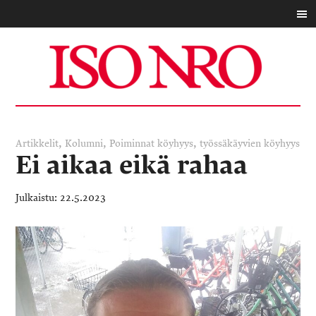
,
,
,
Artikkelit
Kolumni
Poiminnat
köyhyys
työssäkäyvien köyhyys
Ei aikaa eikä rahaa
22.5.2023