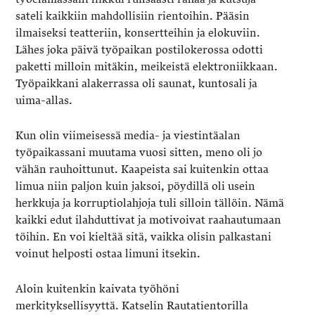
sateli kaikkiin mahdollisiin rientoihin. Pääsin
ilmaiseksi teatteriin, konsertteihin ja elokuviin.
Lähes joka päivä työpaikan postilokerossa odotti
paketti milloin mitäkin, meikeistä elektroniikkaan.
Työpaikkani alakerrassa oli saunat, kuntosali ja
uima-allas.
Kun olin viimeisessä media- ja viestintäalan
työpaikassani muutama vuosi sitten, meno oli jo
vähän rauhoittunut. Kaapeista sai kuitenkin ottaa
limua niin paljon kuin jaksoi, pöydillä oli usein
herkkuja ja korruptiolahjoja tuli silloin tällöin. Nämä
kaikki edut ilahduttivat ja motivoivat raahautumaan
töihin. En voi kieltää sitä, vaikka olisin palkastani
voinut helposti ostaa limuni itsekin.
Aloin kuitenkin kaivata työhöni
merkityksellisyyttä. Katselin Rautatientorilla