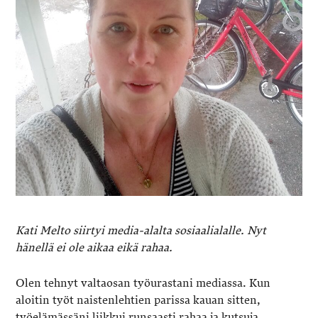
Kati Melto siirtyi media-alalta sosiaalialalle. Nyt
hänellä ei ole aikaa eikä rahaa.
Olen tehnyt valtaosan työurastani mediassa. Kun
aloitin työt naistenlehtien parissa kauan sitten,
työelämässäni liikkui runsaasti rahaa ja kutsuja