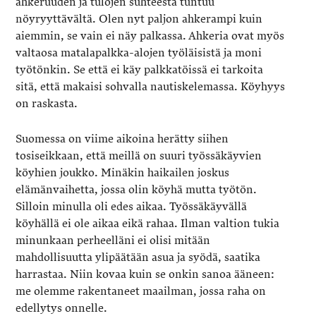
ahkeruuden ja tulojen suhteesta tuntuu
nöyryyttävältä. Olen nyt paljon ahkerampi kuin
aiemmin, se vain ei näy palkassa. Ahkeria ovat myös
valtaosa matalapalkka-alojen työläisistä ja moni
työtönkin. Se että ei käy palkkatöissä ei tarkoita
sitä, että makaisi sohvalla nautiskelemassa. Köyhyys
on raskasta.
Suomessa on viime aikoina herätty siihen
tosiseikkaan, että meillä on suuri työssäkäyvien
köyhien joukko. Minäkin haikailen joskus
elämänvaihetta, jossa olin köyhä mutta työtön.
Silloin minulla oli edes aikaa. Työssäkäyvällä
köyhällä ei ole aikaa eikä rahaa. Ilman valtion tukia
minunkaan perheelläni ei olisi mitään
mahdollisuutta ylipäätään asua ja syödä, saatika
harrastaa. Niin kovaa kuin se onkin sanoa ääneen:
me olemme rakentaneet maailman, jossa raha on
edellytys onnelle.