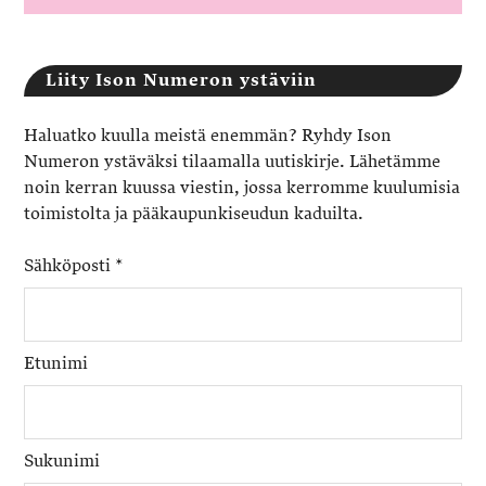
Liity Ison Numeron ystäviin
Haluatko kuulla meistä enemmän? Ryhdy Ison
Numeron ystäväksi tilaamalla uutiskirje. Lähetämme
noin kerran kuussa viestin, jossa kerromme kuulumisia
toimistolta ja pääkaupunkiseudun kaduilta.
Sähköposti
*
Etunimi
Sukunimi