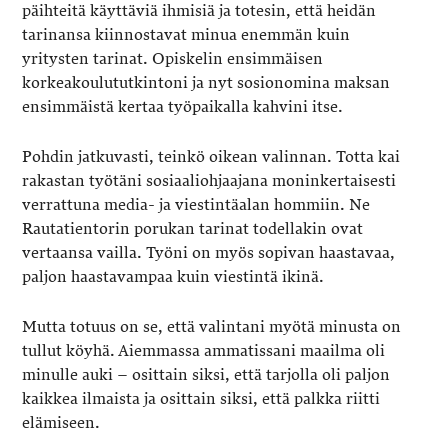
päihteitä käyttäviä ihmisiä ja totesin, että heidän
tarinansa kiinnostavat minua enemmän kuin
yritysten tarinat. Opiskelin ensimmäisen
korkeakoulututkintoni ja nyt sosionomina maksan
ensimmäistä kertaa työpaikalla kahvini itse.
Pohdin jatkuvasti, teinkö oikean valinnan. Totta kai
rakastan työtäni sosiaaliohjaajana moninkertaisesti
verrattuna media- ja viestintäalan hommiin. Ne
Rautatientorin porukan tarinat todellakin ovat
vertaansa vailla. Työni on myös sopivan haastavaa,
paljon haastavampaa kuin viestintä ikinä.
Mutta totuus on se, että valintani myötä minusta on
tullut köyhä. Aiemmassa ammatissani maailma oli
minulle auki – osittain siksi, että tarjolla oli paljon
kaikkea ilmaista ja osittain siksi, että palkka riitti
elämiseen.