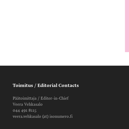
Toimitus / Editorial Contacts
Päätoimittaja / Editor-in-Chief
Veera Vehkasalo
044 491 8115
veera.vehkasalo (at) isonumero.fi