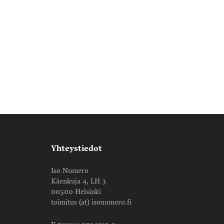
Yhteystiedot
Iso Numero
Käenkuja 4, LH 3
00500 Helsinki
toimitus (at) isonumero.fi