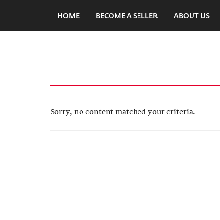
HOME
BECOME A SELLER
ABOUT US
Sorry, no content matched your criteria.