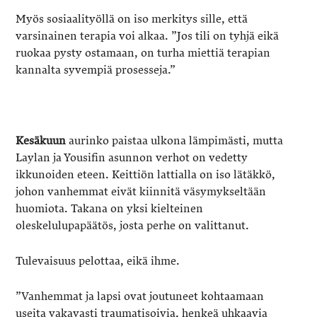
Myös sosiaalityöllä on iso merkitys sille, että
varsinainen terapia voi alkaa. ”Jos tili on tyhjä eikä
ruokaa pysty ostamaan, on turha miettiä terapian
kannalta syvempiä prosesseja.”
Kesäkuun
aurinko paistaa ulkona lämpimästi, mutta
Laylan ja Yousifin asunnon verhot on vedetty
ikkunoiden eteen. Keittiön lattialla on iso lätäkkö,
johon vanhemmat eivät kiinnitä väsymykseltään
huomiota. Takana on yksi kielteinen
oleskelulupapäätös, josta perhe on valittanut.
Tulevaisuus pelottaa, eikä ihme.
”Vanhemmat ja lapsi ovat joutuneet kohtaamaan
useita vakavasti traumatisoivia, henkeä uhkaavia