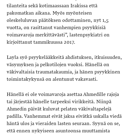
tilanteita sekä kotimaassaan Irakissa että
pakomatkan aikana. Myös myönteisen
oleskeluluvan päätöksen odottaminen, nyt 1,5
vuotta, on rasittanut vanhempien psyykkisiä
voimavaroja merkittävästi”, lastenpsykiatri on
kirjoittanut tammikuussa 2017.
Layla syö psyykelääkkeitä ahdistuksen, itkuisuuden,
väsymyksen ja pelkotilojen vuoksi. Hänellä on
väkivaltaisia traumatakaumia, ja hänen psyykkinen
toimintakykynsä on alentunut vakavasti.
Hänellä ei ole voimavaroja asettaa Ahmedille rajoja
tai järjestää hänelle tarpeeksi virikkeitä. Niinpä
Ahmedin päivät kuluvat pelaten väkivaltapelejä
padilla. Vanhemmat eivät jaksa eivätkä uskalla viedä
häntä ulos ja vieraiden lasten seuraan. Syynä on se,
että ennen nykyiseen asuntoonsa muuttamista