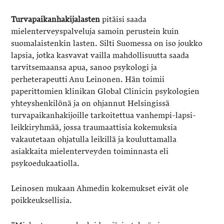
Turvapaikanhakijalasten
pitäisi saada
mielenterveyspalveluja samoin perustein kuin
suomalaistenkin lasten. Silti Suomessa on iso joukko
lapsia, jotka kasvavat vailla mahdollisuutta saada
tarvitsemaansa apua, sanoo psykologi ja
perheterapeutti Anu Leinonen. Hän toimii
paperittomien klinikan Global Clinicin psykologien
yhteyshenkilönä ja on ohjannut Helsingissä
turvapaikanhakijoille tarkoitettua vanhempi-lapsi-
leikkiryhmää, jossa traumaattisia kokemuksia
vakautetaan ohjatulla leikillä ja kouluttamalla
asiakkaita mielenterveyden toiminnasta eli
psykoedukaatiolla.
Leinosen mukaan Ahmedin kokemukset eivät ole
poikkeuksellisia.