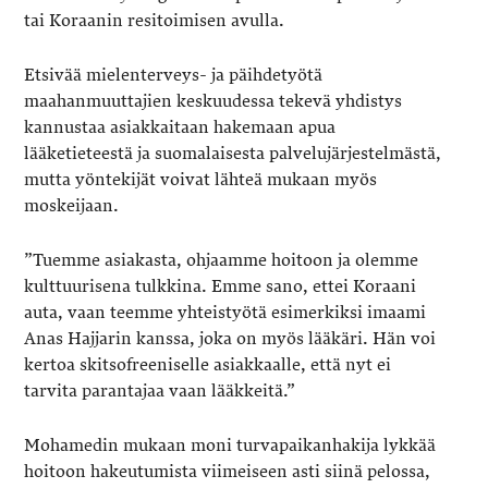
tai Koraanin resitoimisen avulla.
Etsivää mielenterveys- ja päihdetyötä
maahanmuuttajien keskuudessa tekevä yhdistys
kannustaa asiakkaitaan hakemaan apua
lääketieteestä ja suomalaisesta palvelujärjestelmästä,
mutta yöntekijät voivat lähteä mukaan myös
moskeijaan.
”Tuemme asiakasta, ohjaamme hoitoon ja olemme
kulttuurisena tulkkina. Emme sano, ettei Koraani
auta, vaan teemme yhteistyötä esimerkiksi imaami
Anas Hajjarin kanssa, joka on myös lääkäri. Hän voi
kertoa skitsofreeniselle asiakkaalle, että nyt ei
tarvita parantajaa vaan lääkkeitä.”
Mohamedin mukaan moni turvapaikanhakija lykkää
hoitoon hakeutumista viimeiseen asti siinä pelossa,