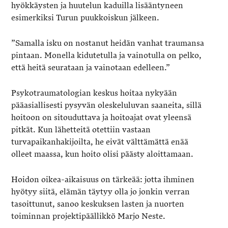
hyökkäysten ja huutelun kaduilla lisääntyneen
esimerkiksi Turun puukkoiskun jälkeen.
”Samalla isku on nostanut heidän vanhat traumansa
pintaan. Monella kidutetulla ja vainotulla on pelko,
että heitä seurataan ja vainotaan edelleen.”
Psykotraumatologian keskus hoitaa nykyään
pääasiallisesti pysyvän oleskeluluvan saaneita, sillä
hoitoon on sitouduttava ja hoitoajat ovat yleensä
pitkät. Kun lähetteitä otettiin vastaan
turvapaikanhakijoilta, he eivät välttämättä enää
olleet maassa, kun hoito olisi päästy aloittamaan.
Hoidon oikea-aikaisuus on tärkeää: jotta ihminen
hyötyy siitä, elämän täytyy olla jo jonkin verran
tasoittunut, sanoo keskuksen lasten ja nuorten
toiminnan projektipäällikkö Marjo Neste.