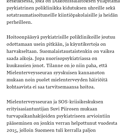
keskuksessa, joka on Diakonissalaitoksen ylläpitämä
psykiatrinen poliklinikka kidutuksen uhreille sekä
sotatraumatisoituneille kiintiöpakolaisille ja heidän
perheilleen.
Hoitoonpääsyä psykiatrisille poliklinikoille joutuu
odottamaan usein pitkään, ja käyntikertoja on
harvakseltaan. Suomalaistaustaistenkin on vaikea
saada aikoja. Jopa nuorisopsykiatriassa on
kuukausien jonot. Tilanne on jo niin paha, että
Mielenterveysseuran syyskuisen kannanoton
mukaan noin puolet mielenterveyden häiriöitä
kohtaavista ei saa tarvitsemaansa hoitoa.
Mielenterveysseuran ja SOS-kriisikeskuksen
erityisasiantuntijan Suvi Piirosen mukaan
turvapaikanhakijoiden psykiatriseen arviointiin
pääseminen on jonkin verran helpottunut vuodesta
2015, jolloin Suomeen tuli kerralla paljon