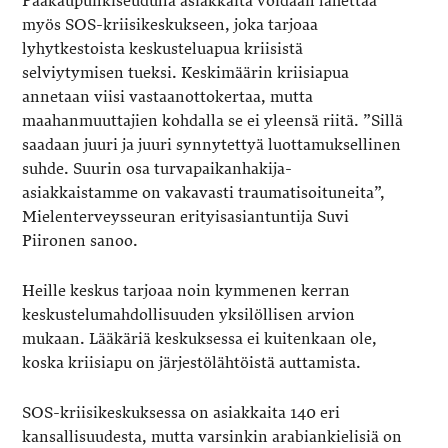
Pääkaupunkiseudulla asiakkaita voidaan lähettää
myös SOS-kriisikeskukseen, joka tarjoaa
lyhytkestoista keskusteluapua kriisistä
selviytymisen tueksi. Keskimäärin kriisiapua
annetaan viisi vastaanottokertaa, mutta
maahanmuuttajien kohdalla se ei yleensä riitä. ”Sillä
saadaan juuri ja juuri synnytettyä luottamuksellinen
suhde. Suurin osa turvapaikanhakija-
asiakkaistamme on vakavasti traumatisoituneita”,
Mielenterveysseuran erityisasiantuntija Suvi
Piironen sanoo.
Heille keskus tarjoaa noin kymmenen kerran
keskustelumahdollisuuden yksilöllisen arvion
mukaan. Lääkäriä keskuksessa ei kuitenkaan ole,
koska kriisiapu on järjestölähtöistä auttamista.
SOS-kriisikeskuksessa on asiakkaita 140 eri
kansallisuudesta, mutta varsinkin arabiankielisiä on