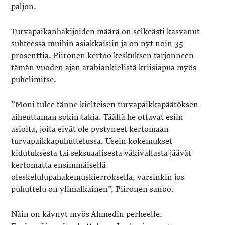
paljon.
Turvapaikanhakijoiden määrä on selkeästi kasvanut
suhteessa muihin asiakkaisiin ja on nyt noin 35
prosenttia. Piironen kertoo keskuksen tarjonneen
tämän vuoden ajan arabiankielistä kriisiapua myös
puhelimitse.
”Moni tulee tänne kielteisen turvapaikkapäätöksen
aiheuttaman sokin takia. Täällä he ottavat esiin
asioita, joita eivät ole pystyneet kertomaan
turvapaikkapuhuttelussa. Usein kokemukset
kidutuksesta tai seksuaalisesta väkivallasta jäävät
kertomatta ensimmäisellä
oleskelulupahakemuskierroksella, varsinkin jos
puhuttelu on ylimalkainen”, Piironen sanoo.
Näin on käynyt myös Ahmedin perheelle.