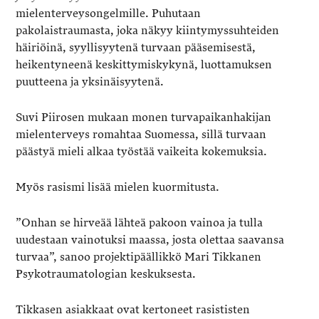
mielenterveysongelmille. Puhutaan
pakolaistraumasta, joka näkyy kiintymyssuhteiden
häiriöinä, syyllisyytenä turvaan pääsemisestä,
heikentyneenä keskittymiskykynä, luottamuksen
puutteena ja yksinäisyytenä.
Suvi Piirosen mukaan monen turvapaikanhakijan
mielenterveys romahtaa Suomessa, sillä turvaan
päästyä mieli alkaa työstää vaikeita kokemuksia.
Myös rasismi lisää mielen kuormitusta.
”Onhan se hirveää lähteä pakoon vainoa ja tulla
uudestaan vainotuksi maassa, josta olettaa saavansa
turvaa”, sanoo projektipäällikkö Mari Tikkanen
Psykotraumatologian keskuksesta.
Tikkasen asiakkaat ovat kertoneet rasististen