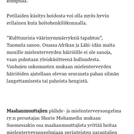
kumpuaa.”
Potilaiden käsitys hoidosta voi olla myös hyvin
erilainen kuin hoitohenkilökunnalla.
”Kulttuurisia väärinymmärryksiä tapahtuu”,
Tuomola sanoo. Osassa Afrikan ja Lähi-idän maita
monille mielenterveyden häiriöille ei ole sanoja,
vaan puhutaan yleiskäsitteenä hulluudesta.
Vanhojen uskomusten mukaan mielenterveyden
häiriöiden ajatellaan olevan seurausta pahan silmän
langettamisesta tai pahoista hengistä.
Maahanmuuttajien
päihde- ja mielenterveysongelma
ry:n perustajan Shurie Mohamedin mukaan
Suomessakin osa maahanmuuttajista yrittää hoitaa
mielenterveysongelmiaan perinteisten parantajien