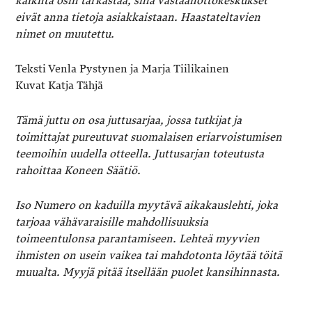
kaikilta osin tarkastaa, sillä vastaanottokeskukset
eivät anna tietoja asiakkaistaan. Haastateltavien
nimet on muutettu.
Teksti Venla Pystynen ja Marja Tiilikainen
Kuvat Katja Tähjä
Tämä juttu on osa juttusarjaa, jossa tutkijat ja
toimittajat pureutuvat suomalaisen eriarvoistumisen
teemoihin uudella otteella. Juttusarjan toteutusta
rahoittaa Koneen Säätiö.
Iso Numero on kaduilla myytävä aikakauslehti, joka
tarjoaa vähävaraisille mahdollisuuksia
toimeentulonsa parantamiseen. Lehteä myyvien
ihmisten on usein vaikea tai mahdotonta löytää töitä
muualta. Myyjä pitää itsellään puolet kansihinnasta.