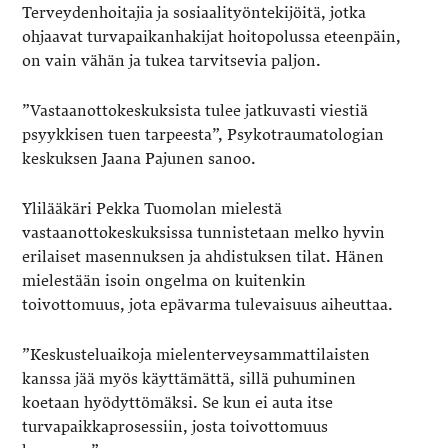
Terveydenhoitajia ja sosiaalityöntekijöitä, jotka
ohjaavat turvapaikanhakijat hoitopolussa eteenpäin,
on vain vähän ja tukea tarvitsevia paljon.
”Vastaanottokeskuksista tulee jatkuvasti viestiä
psyykkisen tuen tarpeesta”, Psykotraumatologian
keskuksen Jaana Pajunen sanoo.
Ylilääkäri Pekka Tuomolan mielestä
vastaanottokeskuksissa tunnistetaan melko hyvin
erilaiset masennuksen ja ahdistuksen tilat. Hänen
mielestään isoin ongelma on kuitenkin
toivottomuus, jota epävarma tulevaisuus aiheuttaa.
”Keskusteluaikoja mielenterveysammattilaisten
kanssa jää myös käyttämättä, sillä puhuminen
koetaan hyödyttömäksi. Se kun ei auta itse
turvapaikkaprosessiin, josta toivottomuus