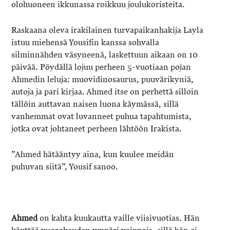
olohuoneen ikkunassa roikkuu joulukoristeita.
Raskaana oleva irakilainen turvapaikanhakija Layla
istuu miehensä Yousifin kanssa sohvalla
silminnähden väsyneenä, laskettuun aikaan on 10
päivää. Pöydällä lojuu perheen 5-vuotiaan pojan
Ahmedin leluja: muovidinosaurus, puuvärikyniä,
autoja ja pari kirjaa. Ahmed itse on perhettä silloin
tällöin auttavan naisen luona käymässä, sillä
vanhemmat ovat luvanneet puhua tapahtumista,
jotka ovat johtaneet perheen lähtöön Irakista.
”Ahmed hätääntyy aina, kun kuulee meidän
puhuvan siitä”, Yousif sanoo.
Ahmed
on kahta kuukautta vaille viisivuotias. Hän