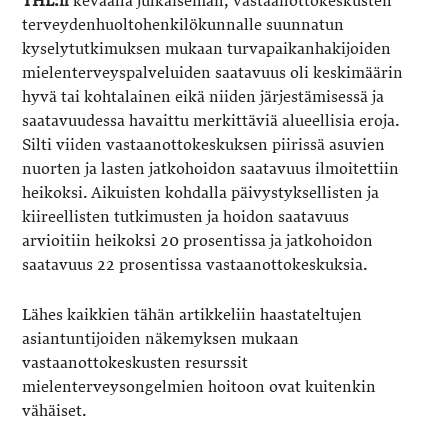
THL:n
keväällä julkaiseman, vastaanottokeskusten
terveydenhuoltohenkilökunnalle suunnatun
kyselytutkimuksen mukaan turvapaikanhakijoiden
mielenterveyspalveluiden saatavuus oli keskimäärin
hyvä tai kohtalainen eikä niiden järjestämisessä ja
saatavuudessa havaittu merkittäviä alueellisia eroja.
Silti viiden vastaanottokeskuksen piirissä asuvien
nuorten ja lasten jatkohoidon saatavuus ilmoitettiin
heikoksi. Aikuisten kohdalla päivystyksellisten ja
kiireellisten tutkimusten ja hoidon saatavuus
arvioitiin heikoksi 20 prosentissa ja jatkohoidon
saatavuus 22 prosentissa vastaanottokeskuksia.
Lähes kaikkien tähän artikkeliin haastateltujen
asiantuntijoiden näkemyksen mukaan
vastaanottokeskusten resurssit
mielenterveysongelmien hoitoon ovat kuitenkin
vähäiset.