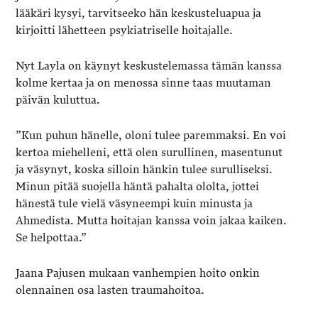
lääkäri kysyi, tarvitseeko hän keskusteluapua ja
kirjoitti lähetteen psykiatriselle hoitajalle.
Nyt Layla on käynyt keskustelemassa tämän kanssa
kolme kertaa ja on menossa sinne taas muutaman
päivän kuluttua.
”Kun puhun hänelle, oloni tulee paremmaksi. En voi
kertoa miehelleni, että olen surullinen, masentunut
ja väsynyt, koska silloin hänkin tulee surulliseksi.
Minun pitää suojella häntä pahalta ololta, jottei
hänestä tule vielä väsyneempi kuin minusta ja
Ahmedista. Mutta hoitajan kanssa voin jakaa kaiken.
Se helpottaa.”
Jaana Pajusen mukaan vanhempien hoito onkin
olennainen osa lasten traumahoitoa.