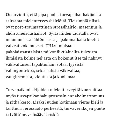
On
arvioitu, että jopa puolet turvapaikanhakijoista
sairastaa mielenterveyshäiriöitä. Yleisimpiä niistä
ovat post-traumaattinen stressihäiriö, masennus ja
ahdistuneisuushäiriöt. Syitä niiden taustalla ovat
muun muassa lähtömaassa ja pakomatkalla koetut
vaikeat kokemukset. THL:n mukaan
pakolaistaustaisista tai konfliktialueilta tulevista
ihmisistä kolme neljästä on kokenut itse tai nähnyt
väkivaltaisen tapahtuman: sotaa, fyysistä
vahingontekoa, seksuaalista väkivaltaa,
vangitsemista, kidutusta ja kuolemaa.
Turvapaikanhakijoiden mielenterveyttä kuormittaa
myös turvapaikanhakuprosessin ennakoimattomuus
ja pitkä kesto. Lisäksi uuden kotimaan vieras kieli ja
kulttuuri, erossaolo perheestä, turvaverkkojen puute
ja työttömyys lisäävät riskiä