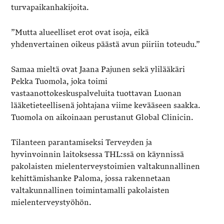
turvapaikanhakijoita.
”Mutta alueelliset erot ovat isoja, eikä
yhdenvertainen oikeus päästä avun piiriin toteudu.”
Samaa mieltä ovat Jaana Pajunen sekä ylilääkäri
Pekka Tuomola, joka toimi
vastaanottokeskuspalveluita tuottavan Luonan
lääketieteellisenä johtajana viime kevääseen saakka.
Tuomola on aikoinaan perustanut Global Clinicin.
Tilanteen parantamiseksi Terveyden ja
hyvinvoinnin laitoksessa THL:ssä on käynnissä
pakolaisten mielenterveystoimien valtakunnallinen
kehittämishanke Paloma, jossa rakennetaan
valtakunnallinen toimintamalli pakolaisten
mielenterveystyöhön.