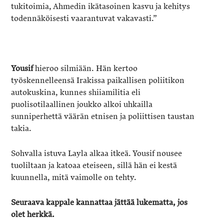
tukitoimia, Ahmedin ikätasoinen kasvu ja kehitys
todennäköisesti vaarantuvat vakavasti.”
Yousif
hieroo silmiään. Hän kertoo
työskennelleensä Irakissa paikallisen poliitikon
autokuskina, kunnes shiiamilitia eli
puolisotilaallinen joukko alkoi uhkailla
sunniperhettä väärän etnisen ja poliittisen taustan
takia.
Sohvalla istuva Layla alkaa itkeä. Yousif nousee
tuoliltaan ja katoaa eteiseen, sillä hän ei kestä
kuunnella, mitä vaimolle on tehty.
Seuraava kappale kannattaa jättää lukematta, jos
olet herkkä.