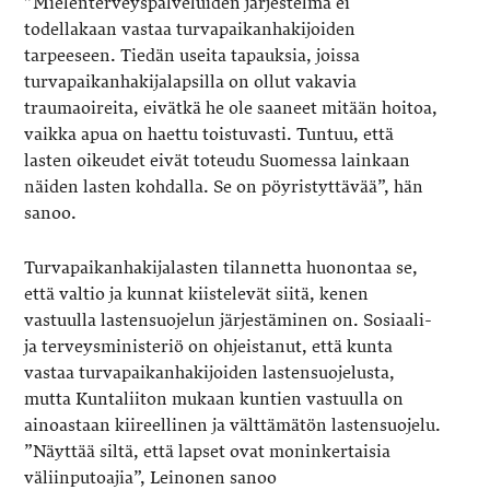
”Mielenterveyspalveluiden järjestelmä ei
todellakaan vastaa turvapaikanhakijoiden
tarpeeseen. Tiedän useita tapauksia, joissa
turvapaikanhakijalapsilla on ollut vakavia
traumaoireita, eivätkä he ole saaneet mitään hoitoa,
vaikka apua on haettu toistuvasti. Tuntuu, että
lasten oikeudet eivät toteudu Suomessa lainkaan
näiden lasten kohdalla. Se on pöyristyttävää”, hän
sanoo.
Turvapaikanhakijalasten tilannetta huonontaa se,
että valtio ja kunnat kiistelevät siitä, kenen
vastuulla lastensuojelun järjestäminen on. Sosiaali-
ja terveysministeriö on ohjeistanut, että kunta
vastaa turvapaikanhakijoiden lastensuojelusta,
mutta Kuntaliiton mukaan kuntien vastuulla on
ainoastaan kiireellinen ja välttämätön lastensuojelu.
”Näyttää siltä, että lapset ovat moninkertaisia
väliinputoajia”, Leinonen sanoo