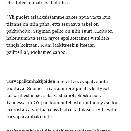
että tulee leimatuksi hulluksi.
”Yli puolet asiakkaistamme hakee apua vasta kun
tilanne on niin paha, että seuraava askel on
pakkohoito. Stigman pelko on niin suuri. Hoitoon
hakeutumista estää myös epäluottamus virallisia
tahoja kohtaan. Moni lääkitseekin itseään
päihteillä”, Mohamed sanoo.
Turvapaikanhakijoiden
mielenterveyspalveluita
tuottavat Suomessa sairaanhoitopiirit, yksityiset
lääkärikeskukset sekä vastaanottokeskukset.
Lahdessa on 20-paikkainen tehostetun tuen yksikkö
erityistä valvontaa ja psykiatrista tukea tarvitseville
turvapaikanhakijoille.