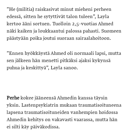
”He (militia) raiskasivat minut mieheni perheen
edessä, sitten he sytyttivät talon tuleen”, Layla
kertoo ääni sortuen. Tuolloin 2,5-vuotias Ahmed
näki kaiken ja loukkaantui palossa pahasti. Suomeen
päästyään poika joutui suoraan sairaalahoitoon.
”Ennen hyökkäystä Ahmed oli normaali lapsi, mutta
sen jälkeen hän menetti pitkäksi ajaksi kykynsä
puhua ja keskittyä”, Layla sanoo.
Perhe
kokee jääneensä Ahmedin kanssa täysin
yksin. Lastenpsykiatrin mukaan traumatisoituneena
lapsena traumatisoituneiden vanhempien hoidossa
Ahmedin kehitys on vakavasti vaarassa, mutta hän
ei silti käy päiväkodissa.