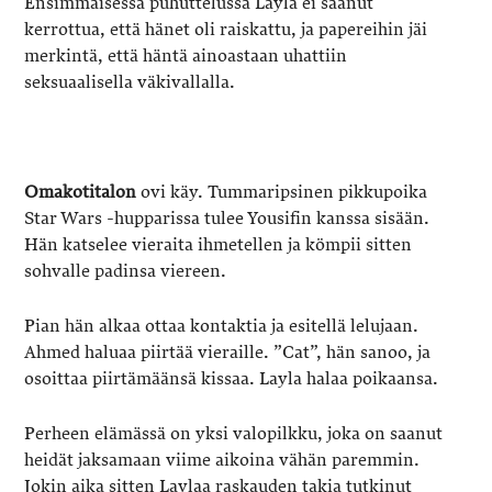
Ensimmäisessä puhuttelussa Layla ei saanut
kerrottua, että hänet oli raiskattu, ja papereihin jäi
merkintä, että häntä ainoastaan uhattiin
seksuaalisella väkivallalla.
Omakotitalon
ovi käy. Tummaripsinen pikkupoika
Star Wars -hupparissa tulee Yousifin kanssa sisään.
Hän katselee vieraita ihmetellen ja kömpii sitten
sohvalle padinsa viereen.
Pian hän alkaa ottaa kontaktia ja esitellä lelujaan.
Ahmed haluaa piirtää vieraille. ”Cat”, hän sanoo, ja
osoittaa piirtämäänsä kissaa. Layla halaa poikaansa.
Perheen elämässä on yksi valopilkku, joka on saanut
heidät jaksamaan viime aikoina vähän paremmin.
Jokin aika sitten Laylaa raskauden takia tutkinut