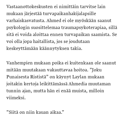
Vastaanottokeskusten ei nimittäin tarvitse lain
mukaan järjestää turvapaikanhakijalapsille
varhaiskasvatusta. Ahmed ei ole myöskään saanut
psykologin suosittelemaa traumapsykoterapiaa, sillä
sitä ei voida aloittaa ennen turvapaikan saamista. Se
voi olla jopa haitallista, jos se joudutaan
keskeyttämään käännytyksen takia.
Vanhempien mukaan poika ei kuitenkaan ole saanut
mitään muutakaan vakauttavaa hoitoa. ”Joku
Punaisesta Rististä” on käynyt Laylan mukaan
joitakin kertoja leikittämässä Ahmedia muutaman
tunnin ajan, mutta hän ei enää muista, milloin
viimeksi.
”Siitä on niin kauan aikaa.”