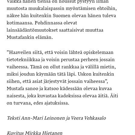
Vaikka hänen tiensä on noussut pystyyn ilman
muutosta muukalaispassin myöntämisen ehtoihin,
näkee hän kuitenkin Suomen olevan hänen tuleva
kotimaansa. Pohdinnassa olevat
lainsäädäntömuutokset saattaisivat muuttaa
Mustafankin elämän.
”Haaveilen siitä, että voisin lähteä opiskelemaan
tietotekniikkaa ja voisin perustaa perheen jossain
vaiheessa. Tämä on ollut rankkaa ja välillä mietin,
miksi joudun käymään tätä läpi. Uskon kuitenkin
siihen, että asiat järjestyvät jossain vaiheessa”,
Mustafa sanoo ja katsoo kädessään olevaa kuvaa
naisesta, joka kuvastaa kadoksissa olevaa äitiä. Äiti
on turvana, edes ajatuksissa.
Teksti Ann-Mari Leinonen ja Veera Vehkasalo
Kuvitus Mirkka Hietanen