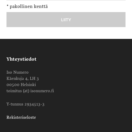
*
pakollinen kenttä
Yhteystiedot
Iso Numero
Käenkuja 4, LH 3
00500 Helsinki
toimitus (at) isonumero.fi
Y-tunnus 2934513-3
Rekisteriseloste