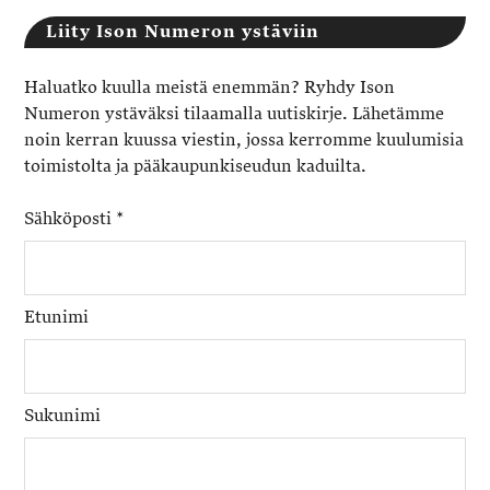
Liity Ison Numeron ystäviin
Haluatko kuulla meistä enemmän? Ryhdy Ison
Numeron ystäväksi tilaamalla uutiskirje. Lähetämme
noin kerran kuussa viestin, jossa kerromme kuulumisia
toimistolta ja pääkaupunkiseudun kaduilta.
Sähköposti
*
Etunimi
Sukunimi