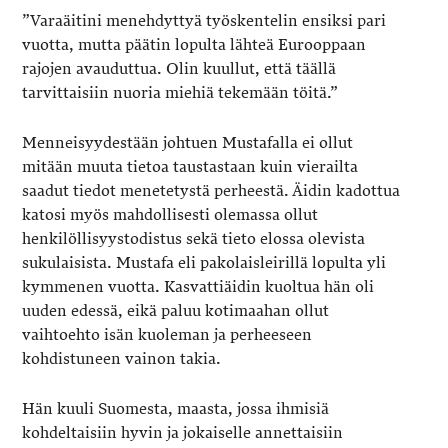
”Varaäitini menehdyttyä työskentelin ensiksi pari
vuotta, mutta päätin lopulta lähteä Eurooppaan
rajojen avauduttua. Olin kuullut, että täällä
tarvittaisiin nuoria miehiä tekemään töitä.”
Menneisyydestään johtuen Mustafalla ei ollut
mitään muuta tietoa taustastaan kuin vierailta
saadut tiedot menetetystä perheestä. Äidin kadottua
katosi myös mahdollisesti olemassa ollut
henkilöllisyystodistus sekä tieto elossa olevista
sukulaisista. Mustafa eli pakolaisleirillä lopulta yli
kymmenen vuotta. Kasvattiäidin kuoltua hän oli
uuden edessä, eikä paluu kotimaahan ollut
vaihtoehto isän kuoleman ja perheeseen
kohdistuneen vainon takia.
Hän kuuli Suomesta, maasta, jossa ihmisiä
kohdeltaisiin hyvin ja jokaiselle annettaisiin