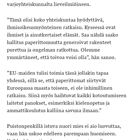
varjoyhteiskunnalta lieveilmiöineen.
”Tämä olisi koko yhteiskuntaa hyödyttävä,
ihmisoikeusmyönteinen ratkaisu. Kyseessä ovat
ihmiset ja ainutkertaiset elämät. Saa nähdä saako
hallitus paperittomuutta generoivat rakenteet
purettua ja ongelman ratkottua. Olemme
ymmärtäneet, että toivoa voisi olla”, hän sanoo.
”EU-maiden tulisi toimia tässä jollakin tapaa
yhdessä, sillä se, että paperittomat siirtyvät
Euroopassa maasta toiseen, ei ole inhimillinen
ratkaisu. Siinä myös haihtuvat kaikki kotoutumiseen
laitetut panokset, esimerkiksi kielenopetus ja
ammattikoulutus kalliina savuna ilmaan.”
Puistonpenkillä istuva nuori mies ei aio luovuttaa,
vaan hän uskoo edelleen parempaan huomiseen.