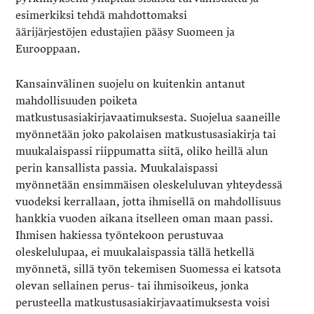
esimerkiksi tehdä mahdottomaksi
äärijärjestöjen edustajien pääsy Suomeen ja
Eurooppaan.
Kansainvälinen suojelu on kuitenkin antanut
mahdollisuuden poiketa
matkustusasiakirjavaatimuksesta. Suojelua saaneille
myönnetään joko pakolaisen matkustusasiakirja tai
muukalaispassi riippumatta siitä, oliko heillä alun
perin kansallista passia. Muukalaispassi
myönnetään ensimmäisen oleskeluluvan yhteydessä
vuodeksi kerrallaan, jotta ihmisellä on mahdollisuus
hankkia vuoden aikana itselleen oman maan passi.
Ihmisen hakiessa työntekoon perustuvaa
oleskelulupaa, ei muukalaispassia tällä hetkellä
myönnetä, sillä työn tekemisen Suomessa ei katsota
olevan sellainen perus- tai ihmisoikeus, jonka
perusteella matkustusasiakirjavaatimuksesta voisi