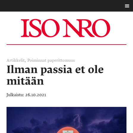
,
Artikkelit
Poiminnat
paperittomuus
Ilman passia et ole
mitään
26.10.2021