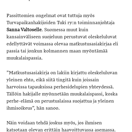
Passittomien ongelmat ovat tuttuja myös
Turvapaikanhakijoiden Tuki ry:n toiminnanjohtaja
Sanna Valtoselle
. Suomessa muut kuin
kansainväliseen suojeluun perustuvat oleskeluluvat
edellyttävät voimassa olevaa matkustusasiakirjaa eli
passia tai jonkun kolmannen maan myöntämää
muukalaispassia.
”Matkustusasiakirja on lakiin kirjattu oleskeluluvan
yleinen ehto, eikä siitä tingitä kuin joissain
harvoissa tapauksissa perhesidelupien yhteydessä.
Tällöin hakijalle myönnetään muukalaispassi, koska
perhe-elämä on perustuslaissa suojattua ja yleinen
ihmisoikeus”, hän sanoo.
Näin voidaan tehdä joskus myös, jos ihmisen
katsotaan olevan erittäin haavoittuvassa asemassa.