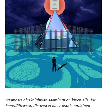
Suomessa oleskeluluvan saaminen on kiven alla, jos
henkilöllisyystodistusta ei ole. Afganistanilainen