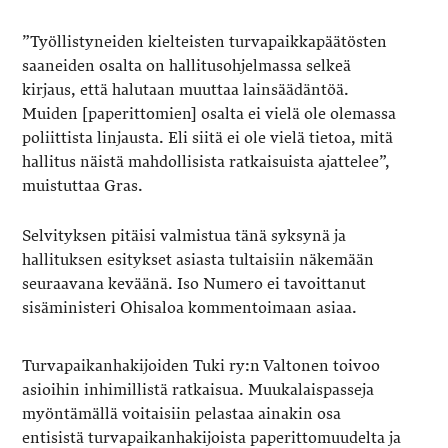
”Työllistyneiden kielteisten turvapaikkapäätösten
saaneiden osalta on hallitusohjelmassa selkeä
kirjaus, että halutaan muuttaa lainsäädäntöä.
Muiden [paperittomien] osalta ei vielä ole olemassa
poliittista linjausta. Eli siitä ei ole vielä tietoa, mitä
hallitus näistä mahdollisista ratkaisuista ajattelee”,
muistuttaa Gras.
Selvityksen pitäisi valmistua tänä syksynä ja
hallituksen esitykset asiasta tultaisiin näkemään
seuraavana keväänä. Iso Numero ei tavoittanut
sisäministeri Ohisaloa kommentoimaan asiaa.
Turvapaikanhakijoiden Tuki ry:n Valtonen toivoo
asioihin inhimillistä ratkaisua. Muukalaispasseja
myöntämällä voitaisiin pelastaa ainakin osa
entisistä turvapaikanhakijoista paperittomuudelta ja