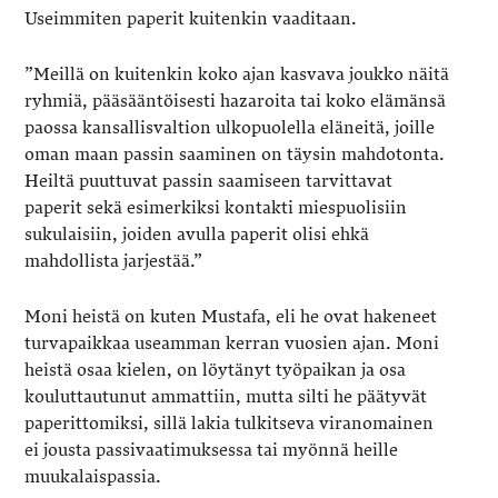
Useimmiten paperit kuitenkin vaaditaan.
”Meillä on kuitenkin koko ajan kasvava joukko näitä
ryhmiä, pääsääntöisesti hazaroita tai koko elämänsä
paossa kansallisvaltion ulkopuolella eläneitä, joille
oman maan passin saaminen on täysin mahdotonta.
Heiltä puuttuvat passin saamiseen tarvittavat
paperit sekä esimerkiksi kontakti miespuolisiin
sukulaisiin, joiden avulla paperit olisi ehkä
mahdollista jarjestää.”
Moni heistä on kuten Mustafa, eli he ovat hakeneet
turvapaikkaa useamman kerran vuosien ajan. Moni
heistä osaa kielen, on löytänyt työpaikan ja osa
kouluttautunut ammattiin, mutta silti he päätyvät
paperittomiksi, sillä lakia tulkitseva viranomainen
ei jousta passivaatimuksessa tai myönnä heille
muukalaispassia.