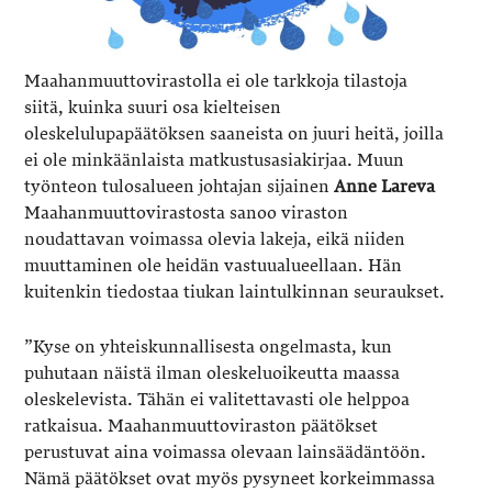
Maahanmuuttovirastolla ei ole tarkkoja tilastoja
siitä, kuinka suuri osa kielteisen
oleskelulupapäätöksen saaneista on juuri heitä, joilla
ei ole minkäänlaista matkustusasiakirjaa. Muun
työnteon tulosalueen johtajan sijainen
Anne Lareva
Maahanmuuttovirastosta sanoo viraston
noudattavan voimassa olevia lakeja, eikä niiden
muuttaminen ole heidän vastuualueellaan. Hän
kuitenkin tiedostaa tiukan laintulkinnan seuraukset.
”Kyse on yhteiskunnallisesta ongelmasta, kun
puhutaan näistä ilman oleskeluoikeutta maassa
oleskelevista. Tähän ei valitettavasti ole helppoa
ratkaisua. Maahanmuuttoviraston päätökset
perustuvat aina voimassa olevaan lainsäädäntöön.
Nämä päätökset ovat myös pysyneet korkeimmassa