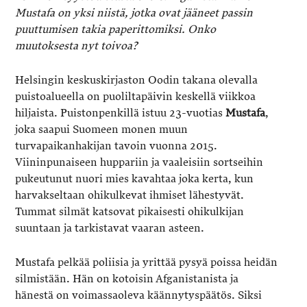
Mustafa on yksi niistä, jotka ovat jääneet passin
puuttumisen takia paperittomiksi. Onko
muutoksesta nyt toivoa?
Helsingin keskuskirjaston Oodin takana olevalla
puistoalueella on puoliltapäivin keskellä viikkoa
hiljaista. Puistonpenkillä istuu 23-vuotias
Mustafa
,
joka saapui Suomeen monen muun
turvapaikanhakijan tavoin vuonna 2015.
Viininpunaiseen huppariin ja vaaleisiin sortseihin
pukeutunut nuori mies kavahtaa joka kerta, kun
harvakseltaan ohikulkevat ihmiset lähestyvät.
Tummat silmät katsovat pikaisesti ohikulkijan
suuntaan ja tarkistavat vaaran asteen.
Mustafa pelkää poliisia ja yrittää pysyä poissa heidän
silmistään. Hän on kotoisin Afganistanista ja
hänestä on voimassaoleva käännytyspäätös. Siksi