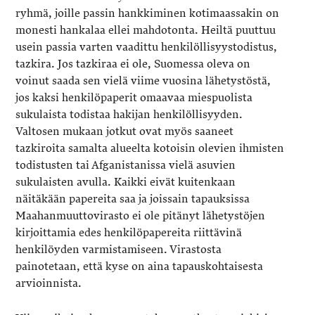
ryhmä, joille passin hankkiminen kotimaassakin on
monesti hankalaa ellei mahdotonta. Heiltä puuttuu
usein passia varten vaadittu henkilöllisyystodistus,
tazkira. Jos tazkiraa ei ole, Suomessa oleva on
voinut saada sen vielä viime vuosina lähetystöstä,
jos kaksi henkilöpaperit omaavaa miespuolista
sukulaista todistaa hakijan henkilöllisyyden.
Valtosen mukaan jotkut ovat myös saaneet
tazkiroita samalta alueelta kotoisin olevien ihmisten
todistusten tai Afganistanissa vielä asuvien
sukulaisten avulla. Kaikki eivät kuitenkaan
näitäkään papereita saa ja joissain tapauksissa
Maahanmuuttovirasto ei ole pitänyt lähetystöjen
kirjoittamia edes henkilöpapereita riittävinä
henkilöyden varmistamiseen. Virastosta
painotetaan, että kyse on aina tapauskohtaisesta
arvioinnista.