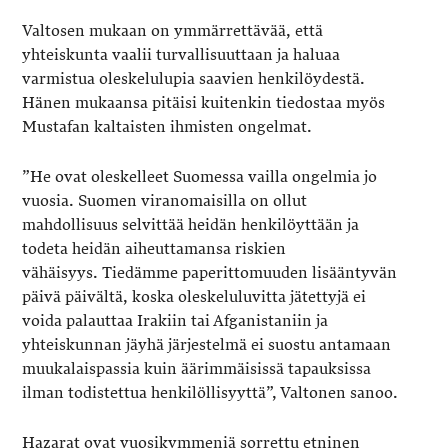
Valtosen mukaan on ymmärrettävää, että
yhteiskunta vaalii turvallisuuttaan ja haluaa
varmistua oleskelulupia saavien henkilöydestä.
Hänen mukaansa pitäisi kuitenkin tiedostaa myös
Mustafan kaltaisten ihmisten ongelmat.
”He ovat oleskelleet Suomessa vailla ongelmia jo
vuosia. Suomen viranomaisilla on ollut
mahdollisuus selvittää heidän henkilöyttään ja
todeta heidän aiheuttamansa riskien
vähäisyys. Tiedämme paperittomuuden lisääntyvän
päivä päivältä, koska oleskeluluvitta jätettyjä ei
voida palauttaa Irakiin tai Afganistaniin ja
yhteiskunnan jäyhä järjestelmä ei suostu antamaan
muukalaispassia kuin äärimmäisissä tapauksissa
ilman todistettua henkilöllisyyttä”, Valtonen sanoo.
Hazarat ovat vuosikymmeniä sorrettu etninen