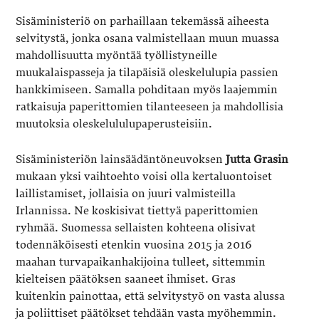
Sisäministeriö on parhaillaan tekemässä aiheesta
selvitystä, jonka osana valmistellaan muun muassa
mahdollisuutta myöntää työllistyneille
muukalaispasseja ja tilapäisiä oleskelulupia passien
hankkimiseen. Samalla pohditaan myös laajemmin
ratkaisuja paperittomien tilanteeseen ja mahdollisia
muutoksia oleskelululupaperusteisiin.
Sisäministeriön lainsäädäntöneuvoksen
Jutta Grasin
mukaan yksi vaihtoehto voisi olla kertaluontoiset
laillistamiset, jollaisia on juuri valmisteilla
Irlannissa. Ne koskisivat tiettyä paperittomien
ryhmää. Suomessa sellaisten kohteena olisivat
todennäköisesti etenkin vuosina 2015 ja 2016
maahan turvapaikanhakijoina tulleet, sittemmin
kielteisen päätöksen saaneet ihmiset. Gras
kuitenkin painottaa, että selvitystyö on vasta alussa
ja poliittiset päätökset tehdään vasta myöhemmin.