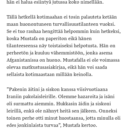
hän ei halua esiintyä jutussa koko nimellään.
Tällä hetkellä kotimaahan ei tosin palauteta ketään
maan huonontuneen turvallisuustilanteen vuoksi.
Se ei tuo rauhaa hengittää helpommin kuin hetkeksi,
koska Mustafa on paperiton eikä hänen
tilanteeseensa näy toistaiseksi helpotusta. Hän on
perheetön ja kuuluu vähemmistöön, jonka asema
Afganistanissa on huono. Mustafalla ei ole voimassa
olevaa matkustusasiakirjaa, eikä hän voi saada
sellaista kotimaastaan millään keinolla.
”Pakenin äitini ja siskon kanssa viisivuotiaana
Iraniin pakolaisleirille. Olemme hazaroita ja isäni
oli surmattu aiemmin. Hukkasin äidin ja siskoni
leirillä, enkä ole nähnyt heitä sen jälkeen. Onneksi
toinen perhe otti minut huostaansa, jotta minulla oli
edes jonkinlaista turvaa”, Mustafa kertoo.