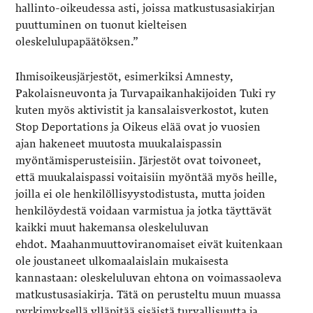
hallinto-oikeudessa asti, joissa matkustusasiakirjan
puuttuminen on tuonut kielteisen
oleskelulupapäätöksen.”
Ihmisoikeusjärjestöt, esimerkiksi Amnesty,
Pakolaisneuvonta ja Turvapaikanhakijoiden Tuki ry
kuten myös aktivistit ja kansalaisverkostot, kuten
Stop Deportations ja Oikeus elää ovat jo vuosien
ajan hakeneet muutosta muukalaispassin
myöntämisperusteisiin. Järjestöt ovat toivoneet,
että muukalaispassi voitaisiin myöntää myös heille,
joilla ei ole henkilöllisyystodistusta, mutta joiden
henkilöydestä voidaan varmistua ja jotka täyttävät
kaikki muut hakemansa oleskeluluvan
ehdot. Maahanmuuttoviranomaiset eivät kuitenkaan
ole joustaneet ulkomaalaislain mukaisesta
kannastaan: oleskeluluvan ehtona on voimassaoleva
matkustusasiakirja. Tätä on perusteltu muun muassa
pyrkimyksellä ylläpitää sisäistä turvallisuutta ja