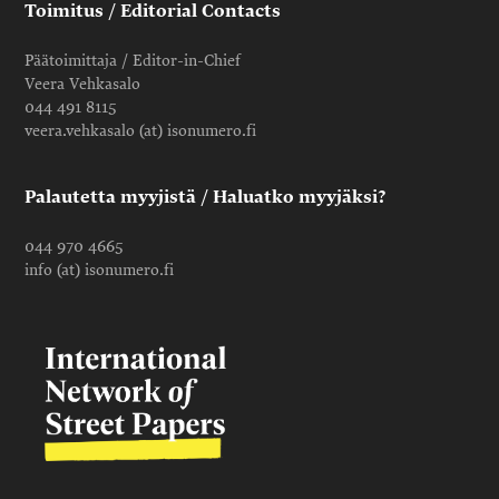
Toimitus / Editorial Contacts
Päätoimittaja / Editor-in-Chief
Veera Vehkasalo
044 491 8115
veera.vehkasalo (at) isonumero.fi
Palautetta myyjistä / Haluatko myyjäksi?
044 970 4665
info (at) isonumero.fi