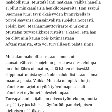
mahdollisuus. Mustafa lähti matkaan, vaikka hänellä
ei ollut minkäänlaisia henkilöpapereita. Hän saapui
Suomeen juuri täysi-ikäisyyden kynnyksellä ja
toivoi saavansa kansainvälistä suojelua nopeasti.
Toisin kävi. Maahanmuuttovirasto ei uskonut
Mustafan turvapaikkaperusteita ja katsoi, että hän
on ollut niin kauan pois kotimaastaan
Afganistanista, että voi turvallisesti palata sinne.
Mustafan mahdollisuus saada muu kuin
kansainväliseen suojeluun perustuva oleskelulupa
on ollut lähes olematon, sillä hänen ei itsestään
riippumattomista syistä ole mahdollista saada oman
maansa passia. Vaikka Mustafa on opiskellut ja
hänelle on tarjottu työtä työvoimapula-alalta,
hänelle ei myönnetä oleskelulupaa.
Turvapaikanhakijalla on oikeus työntekoon, mutta
se päättyy jos hän saa täytäntöönpanokelpoisen
kielteisen päätöksen.