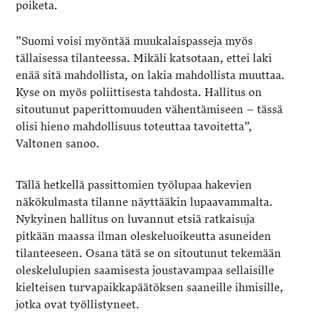
poiketa.
”Suomi voisi myöntää muukalaispasseja myös
tällaisessa tilanteessa. Mikäli katsotaan, ettei laki
enää sitä mahdollista, on lakia mahdollista muuttaa.
Kyse on myös poliittisesta tahdosta. Hallitus on
sitoutunut paperittomuuden vähentämiseen – tässä
olisi hieno mahdollisuus toteuttaa tavoitetta”,
Valtonen sanoo.
Tällä hetkellä passittomien työlupaa hakevien
näkökulmasta tilanne näyttääkin lupaavammalta.
Nykyinen hallitus on luvannut etsiä ratkaisuja
pitkään maassa ilman oleskeluoikeutta asuneiden
tilanteeseen. Osana tätä se on sitoutunut tekemään
oleskelulupien saamisesta joustavampaa sellaisille
kielteisen turvapaikkapäätöksen saaneille ihmisille,
jotka ovat työllistyneet.