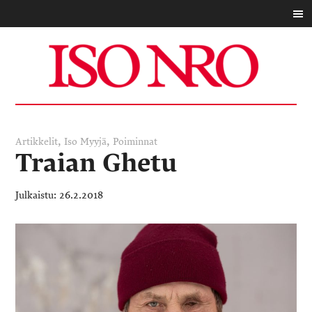
,
,
Artikkelit
Iso Myyjä
Poiminnat
Traian Ghetu
26.2.2018