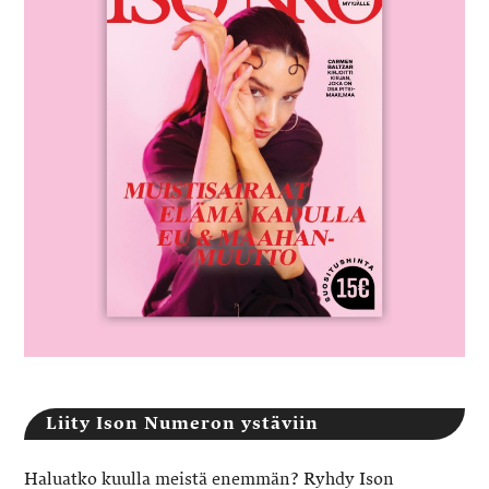
Liity Ison Numeron ystäviin
Haluatko kuulla meistä enemmän? Ryhdy Ison