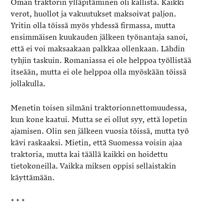
Oman traktorin ylläpitäminen oli kallista. Kaikki
verot, huollot ja vakuutukset maksoivat paljon.
Yritin olla töissä myös yhdessä firmassa, mutta
ensimmäisen kuukauden jälkeen työnantaja sanoi,
että ei voi maksaakaan palkkaa ollenkaan. Lähdin
tyhjin taskuin. Romaniassa ei ole helppoa työllistää
itseään, mutta ei ole helppoa olla myöskään töissä
jollakulla.
Menetin toisen silmäni traktorionnettomuudessa,
kun kone kaatui. Mutta se ei ollut syy, että lopetin
ajamisen. Olin sen jälkeen vuosia töissä, mutta työ
kävi raskaaksi. Mietin, että Suomessa voisin ajaa
traktoria, mutta kai täällä kaikki on hoidettu
tietokoneilla. Vaikka miksen oppisi sellaistakin
käyttämään.
* * *