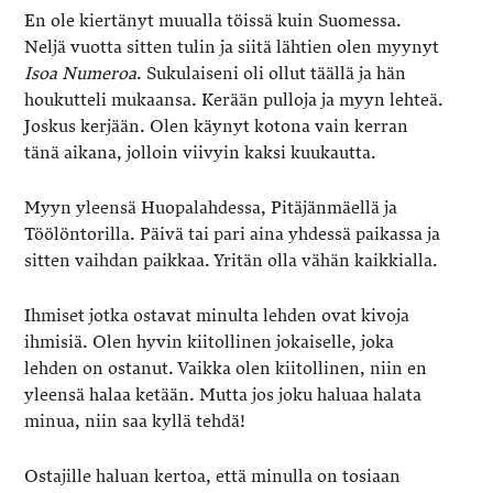
En ole kiertänyt muualla töissä kuin Suomessa.
Neljä vuotta sitten tulin ja siitä lähtien olen myynyt
Isoa Numeroa
. Sukulaiseni oli ollut täällä ja hän
houkutteli mukaansa. Kerään pulloja ja myyn lehteä.
Joskus kerjään. Olen käynyt kotona vain kerran
tänä aikana, jolloin viivyin kaksi kuukautta.
Myyn yleensä Huopalahdessa, Pitäjänmäellä ja
Töölöntorilla. Päivä tai pari aina yhdessä paikassa ja
sitten vaihdan paikkaa. Yritän olla vähän kaikkialla.
Ihmiset jotka ostavat minulta lehden ovat kivoja
ihmisiä. Olen hyvin kiitollinen jokaiselle, joka
lehden on ostanut. Vaikka olen kiitollinen, niin en
yleensä halaa ketään. Mutta jos joku haluaa halata
minua, niin saa kyllä tehdä!
Ostajille haluan kertoa, että minulla on tosiaan