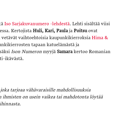
tä
Iso Sarjakuvanumero -lehdestä
. Lehti sisältää viisi
ssa. Kertojista
Huli, Kari, Paula
ja
Poitsu
ovat
a vetävät vaihtoehtoisia kaupunkikierroksia
Hima &
nkikierrosten tapaan katuelämästä ja
isäksi
Ison Numeron
myyjä
Samara
kertoo Romanian
ti-ikävästä.
joka tarjoaa vähävaraisille mahdollisuuksia
 ihmisten on usein vaikea tai mahdotonta löytää
ihinnasta.