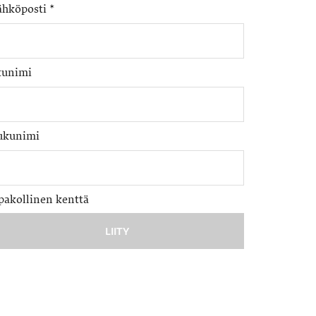
ähköposti
*
tunimi
ukunimi
pakollinen kenttä