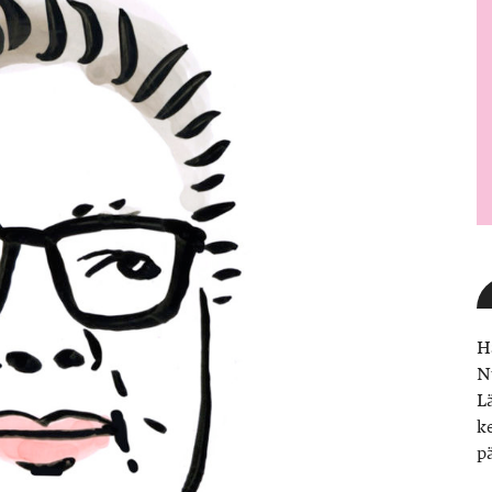
H
N
L
k
p