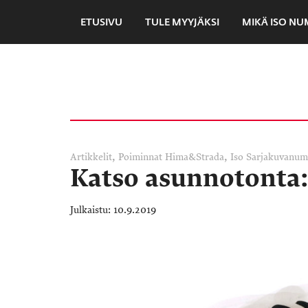
ETUSIVU
TULE MYYJÄKSI
MIKÄ ISO N
,
,
Artikkelit
Poiminnat
Hima&Strada
Iso Sarjakuvanum
Katso asunnotonta:
10.9.2019