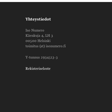
Yhteystiedot
Iso Numero
Käenkuja 4, LH 3
00500 Helsinki
toimitus (at) isonumero.fi
Y-tunnus 2934513-3
Rekisteriseloste