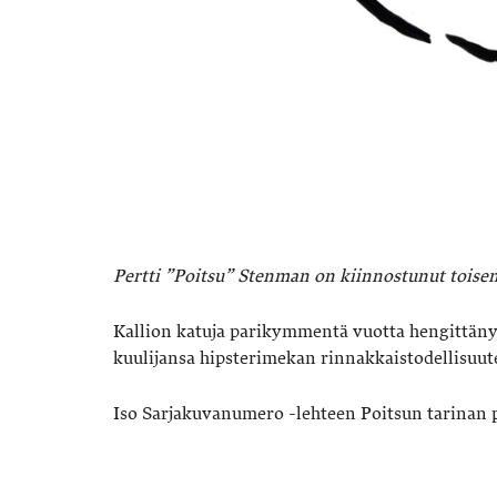
Pertti ”Poitsu” Stenman on kiinnostunut toisenl
Kallion katuja parikymmentä vuotta hengittäny
kuulijansa hipsterimekan rinnakkaistodellisuut
Iso Sarjakuvanumero -lehteen Poitsun tarinan p