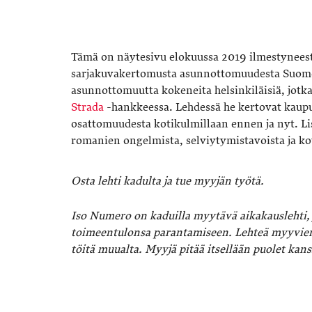
Tämä on näytesivu elokuussa 2019 ilmestynees
sarjakuvakertomusta asunnottomuudesta Suome
asunnottomuutta kokeneita helsinkiläisiä, jotk
Strada
-hankkeessa. Lehdessä he kertovat kaupu
osattomuudesta kotikulmillaan ennen ja nyt. L
romanien ongelmista, selviytymistavoista ja ko
Osta lehti kadulta ja tue myyjän työtä.
Iso Numero on kaduilla myytävä aikakauslehti, 
toimeentulonsa parantamiseen. Lehteä myyvien
töitä muualta. Myyjä pitää itsellään puolet kans