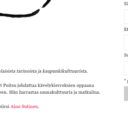
S
E
S
aisista tarinoista ja kaupunkikulttuurista.
*
t Poitsu johdattaa kävelykierroksien oppaana
een. Hän harrastaa saunakulttuuria ja matkailua.
iirsi
Aino Sutinen
.