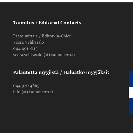
Toimitus / Editorial Contacts
Päätoimittaja / Editor-in-Chief
Veera Vehkasalo
044 491 8115
veera.vehkasalo (at) isonumero.fi
Palautetta myyjistä / Haluatko myyjäksi?
044 970 4665
info (at) isonumero.fi