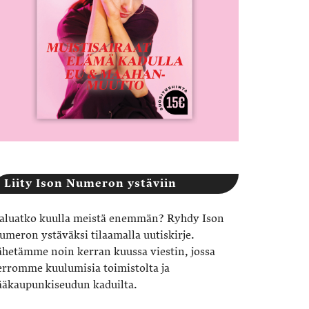
Liity Ison Numeron ystäviin
aluatko kuulla meistä enemmän? Ryhdy Ison
umeron ystäväksi tilaamalla uutiskirje.
ähetämme noin kerran kuussa viestin, jossa
erromme kuulumisia toimistolta ja
ääkaupunkiseudun kaduilta.