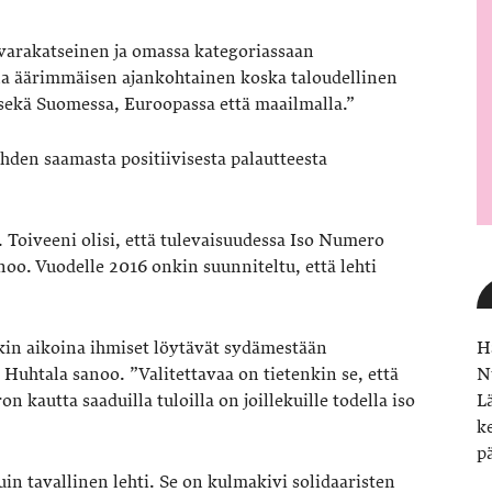
arakatseinen ja omassa kategoriassaan
lla äärimmäisen ajankohtainen koska taloudellinen
 sekä Suomessa, Euroopassa että maailmalla.”
hden saamasta positiivisesta palautteesta
 Toiveeni olisi, että tulevaisuudessa Iso Numero
oo. Vuodelle 2016 onkin suunniteltu, että lehti
akin aikoina ihmiset löytävät sydämestään
H
Huhtala sanoo. ”Valitettavaa on tietenkin se, että
N
 kautta saaduilla tuloilla on joillekuille todella iso
L
k
p
n tavallinen lehti. Se on kulmakivi solidaaristen