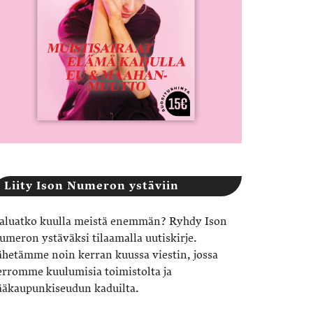
Liity Ison Numeron ystäviin
aluatko kuulla meistä enemmän? Ryhdy Ison
umeron ystäväksi tilaamalla uutiskirje.
ähetämme noin kerran kuussa viestin, jossa
erromme kuulumisia toimistolta ja
ääkaupunkiseudun kaduilta.