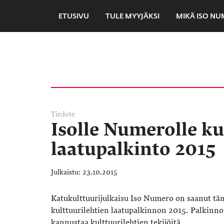
ETUSIVU
TULE MYYJÄKSI
MIKÄ ISO N
Tiedote
Isolle Numerolle ku
laatupalkinto 2015
23.10.2015
Katukulttuurijulkaisu Iso Numero on saanut tä
kulttuurilehtien laatupalkinnon 2015. Palkinno
kannustaa kulttuurilehtien tekijöitä.