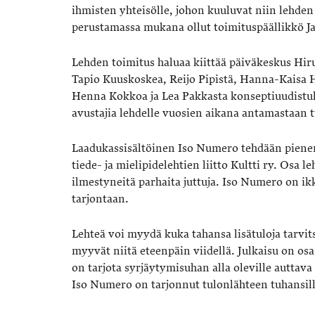
ihmisten yhteisölle, johon kuuluvat niin lehden 
perustamassa mukana ollut toimituspäällikkö 
Lehden toimitus haluaa kiittää päiväkeskus Hiru
Tapio Kuuskoskea, Reijo Pipistä, Hanna-Kaisa 
Henna Kokkoa ja Lea Pakkasta konseptiuudistukse
avustajia lehdelle vuosien aikana antamastaan t
Laadukassisältöinen Iso Numero tehdään pienen 
tiede- ja mielipidelehtien liitto Kultti ry. Osa 
ilmestyneitä parhaita juttuja. Iso Numero on i
tarjontaan.
Lehteä voi myydä kuka tahansa lisätuloja tarvit
myyvät niitä eteenpäin viidellä. Julkaisu on osa
on tarjota syrjäytymisuhan alla oleville auttav
Iso Numero on tarjonnut tulonlähteen tuhansill