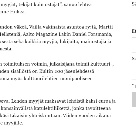
S
myyjät, tekijät kuin ostajat”, sanoo lehteä
Janne Hukka.
ndon väkeä, Vailla vakinaista asuntoa ry:tä, Martti-
E
Hellsteniä, Aalto Magazine Labin Daniel Forsmania,
sta sekä kaikkia myyjiä, lukijoita, mainostajia ja
uesta.
S
toimituksen voimin, julkaisijana toimii kulttuuri-,
lehden sisällöstä on Kultin 200 jäsenlehdessä
kkuna myös kulttuurilehtien monipuoliseen
*
seva. Lehden myyjät maksavat lehdistä kaksi euroa ja
 kansainvälistä katulehtiliikettä, jonka tavoitteena
a käsi takaisin yhteiskuntaan. Viiden vuoden aikana
e myyjille.