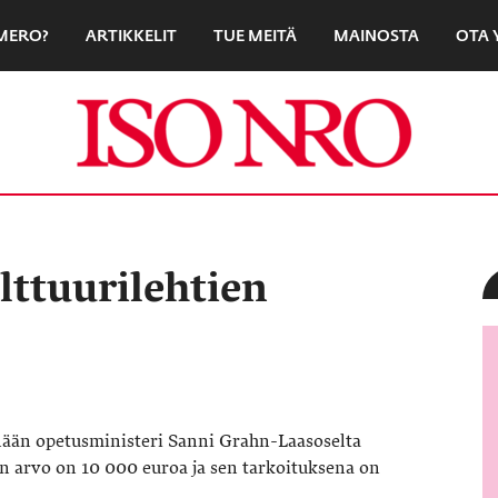
UMERO?
ARTIKKELIT
TUE MEITÄ
MAINOSTA
OTA 
lttuurilehtien
nään opetusministeri Sanni Grahn-Laasoselta
n arvo on 10 000 euroa ja sen tarkoituksena on