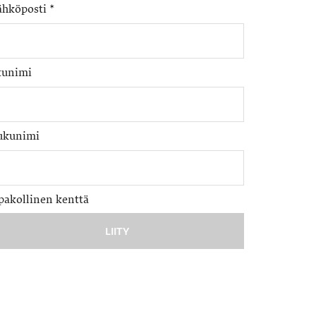
ähköposti
*
tunimi
ukunimi
pakollinen kenttä