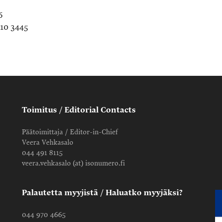
6
210 3445
Toimitus / Editorial Contacts
Päätoimittaja / Editor-in-Chief
Veera Vehkasalo
044 491 8115
veera.vehkasalo (at) isonumero.fi
Palautetta myyjistä / Haluatko myyjäksi?
044 970 4665