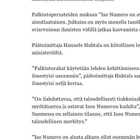
Palkintoperusteiden mukaan ”Iso Numero on av
ainutlaatuinen. Julkaisu on myös monella taso
eriarvoisuus ihmisten välillä jatkaa kasvamista
Päätoimittaja Hannele Huhtala on kiitollinen le
ministeriöltä.
”Palkintorahat käytetään lehden kehittämiseen.
ilmestyisi useammin”, päätoimittaja Huhtala san
ilmestyisi neljä kertaa.
”On ilahduttavaa, että taloudellisesti tiukkoin
myötätuntoa ja ostavat Ison Numeron kadulta”, 
Suomessa on sellainen tilanne, että Ison Numeron
taloudellinen merkitys.”
”Iso Numero on alusta alkaen ollut enemmän kui