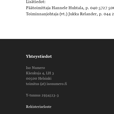
Lisätiedot:
Päätoimittaja Hannele Huhtala, p. 040 5727 50
Toiminnanjohtaja (vt.) Jukka Relander, p. 044 
Yhteystiedot
Iso Numero
Käenkuja 4, LH 3
00500 Helsinki
toimitus (at) isonumero.fi
Y-tunnus 2934513-3
Rekisteriseloste