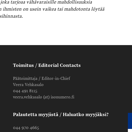
joka tarjoaa vähävaraisille mahdollisuuksia
 ihmisten on usein vaikea tai mahdotonta löytää
sihinnasta.
Toimitus / Editorial Contacts
Päätoimittaja / Editor-in-Chief
Veera Vehkasalo
044 491 8115
veera.vehkasalo (at) isonumero.fi
Palautetta myyjistä / Haluatko myyjäksi?
044 970 4665