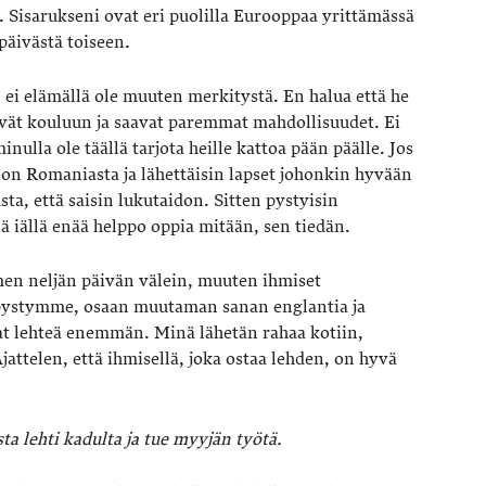
n. Sisarukseni ovat eri puolilla Eurooppaa yrittämässä
päivästä toiseen.
 ei elämällä ole muuten merkitystä. En halua että he
evät kouluun ja saavat paremmat mahdollisuudet. Ei
nulla ole täällä tarjota heille kattoa pään päälle. Jos
alon Romaniasta ja lähettäisin lapset johonkin hyvään
ta, että saisin lukutaidon. Sitten pystyisin
ä iällä enää helppo oppia mitään, sen tiedän.
n neljän päivän välein, muuten ihmiset
 pystymme, osaan muutaman sanan englantia ja
vat lehteä enemmän. Minä lähetän rahaa kotiin,
attelen, että ihmisellä, joka ostaa lehden, on hyvä
 lehti kadulta ja tue myyjän työtä.