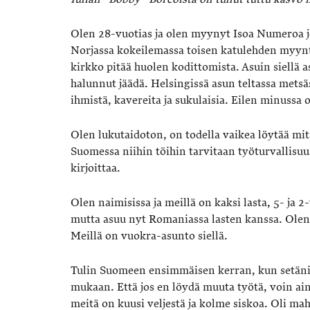
Olen 28-vuotias ja olen myynyt Isoa Numeroa jo
Norjassa kokeilemassa toisen katulehden myynti
kirkko pitää huolen kodittomista. Asuin siellä a
halunnut jäädä. Helsingissä asun teltassa me
ihmistä, kavereita ja sukulaisia. Eilen minussa 
Olen lukutaidoton, on todella vaikea löytää mi
Suomessa niihin töihin tarvitaan työturvallisuus
kirjoittaa.
Olen naimisissa ja meillä on kaksi lasta, 5- ja
mutta asuu nyt Romaniassa lasten kanssa. Olen 
Meillä on vuokra-asunto siellä.
Tulin Suomeen ensimmäisen kerran, kun setäni o
mukaan. Että jos en löydä muuta työtä, voin ain
meitä on kuusi veljestä ja kolme siskoa. Oli m