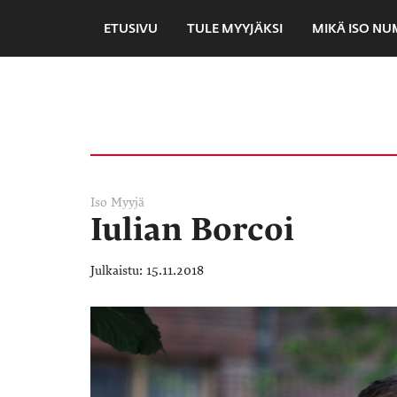
ETUSIVU
TULE MYYJÄKSI
MIKÄ ISO N
Iso Myyjä
Iulian Borcoi
15.11.2018