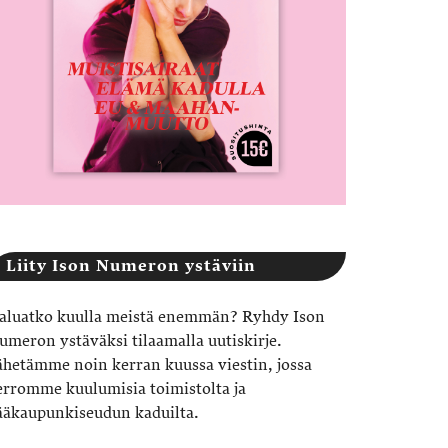
Liity Ison Numeron ystäviin
aluatko kuulla meistä enemmän? Ryhdy Ison
umeron ystäväksi tilaamalla uutiskirje.
ähetämme noin kerran kuussa viestin, jossa
erromme kuulumisia toimistolta ja
ääkaupunkiseudun kaduilta.