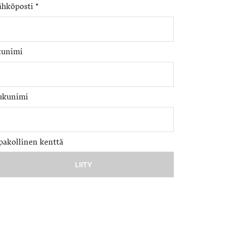
ähköposti
*
tunimi
ukunimi
pakollinen kenttä