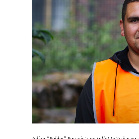
Iulian ”Bobby” Borcoista on tullut tuttu kasvo 