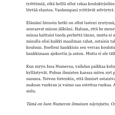
työttömiä, eikä heillä ollut rahaa koulukirjoihi
löytää elantoa. Vanhempani yrittävät selviytyä 
Elämäni hienoin hetki on ollut lasteni syntymä,
seuraavat minun jälkiäni. Haluan, että he men
minua haittaisi tuoda perhettä tänne, mutta ei mi
minulla olisi kaikki maailman rahat, ostaisin t
kouluun. Itselleni hankkisin sen verran koulutus
hankkimaan ajokortin ja auton. Mutta ei ole täll
Kun myyn Isoa Numeroa, vaihdan paikkaa kolme
kyllästyvät. Puhun ihmisten kanssa miten nyt
suomea. Toivon tietenkin, että ihmiset ostaisi
maksan vuokran ja vaimo saa ostettua ruokaa. Aj
sielu.
Tämä on Ison Numeron ilmainen näytejuttu. Osta