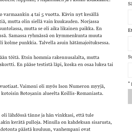
S
 varmaankin 4 tai 5 vuotta. Kävin nyt kesällä
ä, mutta olin siellä vain kuukauden. Norjassa
suntolassa, mutta se oli aika likainen paikka. En
E
tsässä. Samassa ryhmässä on kymmenkunta muuta
oli kolme punkkia. Talvella asuin hätämajoituksessa.
S
tään töitä. Etsin hommia rakennusalalta, mutta
kortti. En pääse testistä läpi, koska en osaa lukea tai
*
 2-vuotiaat. Vaimoni oli myös Ison Numeron myyjä,
kotoisin Botoșanin alueelta Koillis-Romaniasta.
li lähdössä tänne ja hän vinkkasi, että tule
akin kerätä pulloja. Minulla on kahdeksan sisarusta,
ahdotonta päästä kouluun, vanhempani ovat