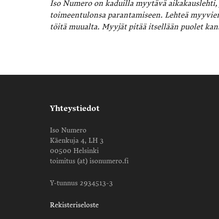
Iso Numero on kaduilla myytävä aikakauslehti, 
toimeentulonsa parantamiseen. Lehteä myyvien
töitä muualta. Myyjät pitää itsellään puolet kan
Yhteystiedot
Iso Numero
Käenkuja 4, LH 3
00500 Helsinki
toimitus (at) isonumero.fi
Y-tunnus 2934513-3
Rekisteriseloste