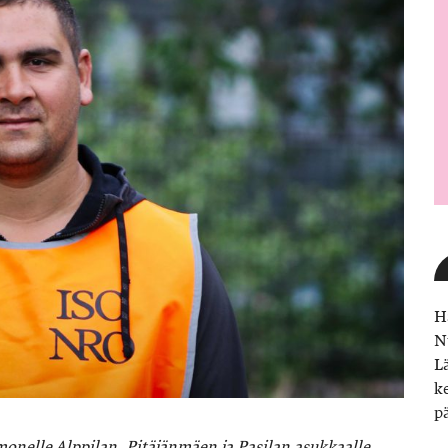
H
N
L
k
p
monelle Alppilan, Pitäjänmäen ja Pasilan asukkaalle.