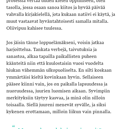
prosessia vertaa uuden kielen oppimiseen, olen
tasolla, jossa osaan sanoa kiitos ja hyvää päivää
vahvalla kirjakielellä, jota kukaan natiivi ei käytä, ja
muut vastaavat hyväntahtoisesti samalla mitalla.
Oliivipuu kahisee tuulessa.
Jos jäisin tänne loppuelämäkseni, voisin jatkaa
harjoittelua. Tankata verbejä, taivutuksia ja
sanastoa, alkaa tapailla paikallisten puheen
käänteitä niin että kuulostaisin vuosi vuodelta
hiukan vähemmän ulkopuoliselta. En silti koskaan
ymmärtäisi kieltä kovinkaan hyvin. Sellaiseen
pääsee kiinni vain, jos on paikalla lapsuudessa ja
nuoruudessa, juurien luomisen aikaan. Syvimpiin
merkityksiin täytyy kasvaa, ja minä olin silloin
toisaalla. Siellä juureni menevät syvälle, ja siksi
kykenen erottamaan, milloin liikun vain pinnalla.