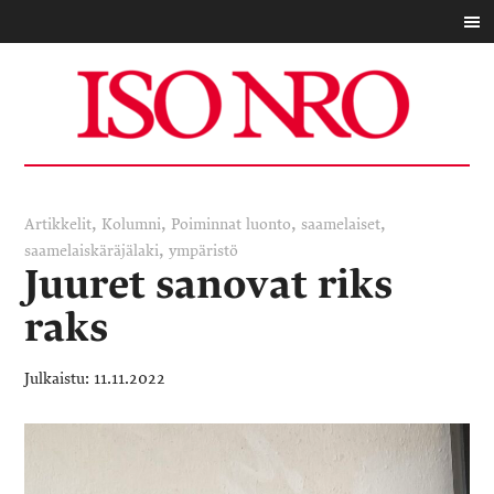
,
,
,
,
Artikkelit
Kolumni
Poiminnat
luonto
saamelaiset
,
saamelaiskäräjälaki
ympäristö
Juuret sanovat riks
raks
11.11.2022