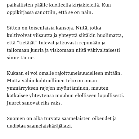
paikallisten päälle kuolleella kirjakielellä. Kun
oppikirjassa sanottiin, että se on näin.
Sitten on toisenlaisia kansoja. Niitä, jotka
kultivoivat viisautta ja yhteyttä siitäkin huolimatta,
että ”tietäjät” tulevat jatkuvasti repimään ja
tallomaan juuria ja viskomaan niitä väkivaltaisesti
sinne tänne.
Kukaan ei voi omalle rajoittuneisuudelleen mitään.
Mutta vähin kohtuullinen teko on oman
ymmärryksen rajojen myöntäminen, muuten
katkaisee yhteytensä muuhun elolliseen lopullisesti.
Juuret sanovat riks raks.
Suomen on aika turvata saamelaisten oikeudet ja
uudistaa saamelaiskäräjälaki.