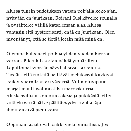
Alussa tunsin pudotuksen vatsan pohjalla koko ajan,
nykyään en juurikaan. Koirani Susi kävelee reunalla
ja pysähtelee välillä katselemaan alas. Alussa
vahtasin sitä hysteerisesti, enää en juurikaan. Olen
myöntänyt, että se tietää jotain mitä minä en.
Olemme kulkeneet polkua yhden vuoden kierron
verran. Pikkuhiljaa alan nähdä ympärilleni.
Loputtomat vihreän sävyt alkavat tarkentua.
Tiedän, että rinteitä peittävät mehikasvit kukkivat
kaikki vuorollaan eri väreissä. Villin oliivipuun
marjat muuttuvat mustiksi marraskuussa.
Aluskasvillisuus on niin sakeaa ja piikikästä, ettei
siitä eksyessä pääse päättävyyden avulla läpi
ihminen eikä pieni koira.
Oppimani asiat ovat kaikki vielä pinnallisia. Jos