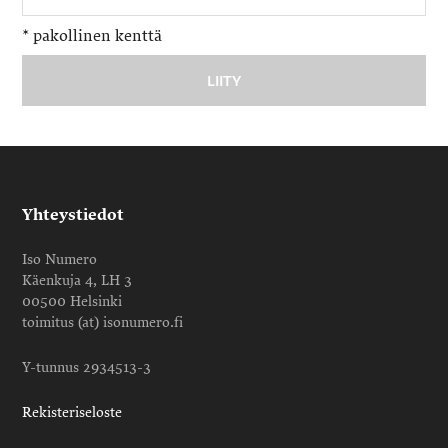
*
pakollinen kenttä
Yhteystiedot
Iso Numero
Käenkuja 4, LH 3
00500 Helsinki
toimitus (at) isonumero.fi
Y-tunnus 2934513-3
Rekisteriseloste