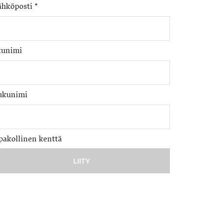
ähköposti
*
tunimi
ukunimi
pakollinen kenttä