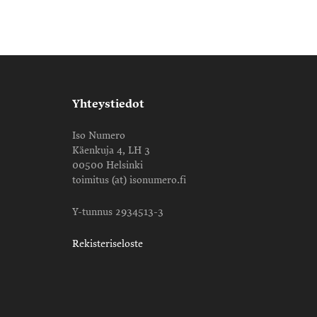
Yhteystiedot
Iso Numero
Käenkuja 4, LH 3
00500 Helsinki
toimitus (at) isonumero.fi
Y-tunnus 2934513-3
Rekisteriseloste