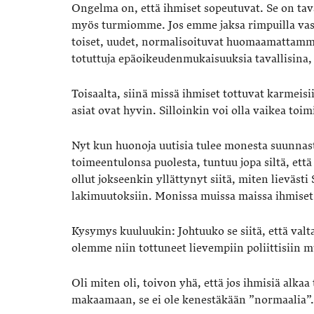
Ongelma on, että ihmiset sopeutuvat. Se on tav
myös turmiomme. Jos emme jaksa rimpuilla vast
toiset, uudet, normalisoituvat huomaamattamme.
totuttuja epäoikeudenmukaisuuksia tavallisina,
Toisaalta, siinä missä ihmiset tottuvat karmeis
asiat ovat hyvin. Silloinkin voi olla vaikea toim
Nyt kun huonoja uutisia tulee monesta suunnas
toimeentulonsa puolesta, tuntuu jopa siltä, ett
ollut jokseenkin yllättynyt siitä, miten lieväst
lakimuutoksiin. Monissa muissa maissa ihmiset 
Kysymys kuuluukin: Johtuuko se siitä, että valta
olemme niin tottuneet lievempiin poliittisiin 
Oli miten oli, toivon yhä, että jos ihmisiä alka
makaamaan, se ei ole kenestäkään ”normaalia”.