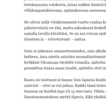
tietokannasta valokuvia, joissa nukkui ihmisiä 
villakangastakeissaan, epämukavassa asennossa
Ne olivat neljä-viisikymmentä vuotta vanhaa ku
pahoinvointia on yhä, mutta uskoakseni keskel
samalla tavalla käveltäisi. Se on sen verran epä
tilanteen ja − toivottavasti − auttaa.
Osin se johtunee asunnottomuuden, osin alkoho
hetkeen, jona mietin asioiden normalisoitumist
hyökkäsi Ukrainaan täydellä voimalla, ajattelin 
pommittaa Gazaa maan tasalle, ajattelin ettei ma
Kaava on toistunut jo kauan: kun lapsena kuul
naiivisti − ettei se voi jatkua. Kaikki tämä tiet
Gazassa on kuollut jopa yli 15 000 lasta. Vähän a
ilmastonmuutoksen myötä Siperia. Eikä yksikää