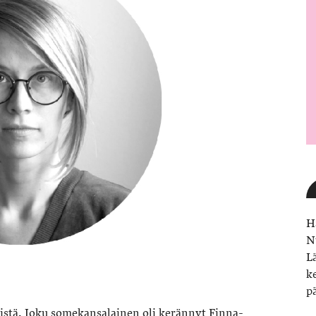
H
N
L
k
p
istä. Joku somekansalainen oli kerännyt Finna-