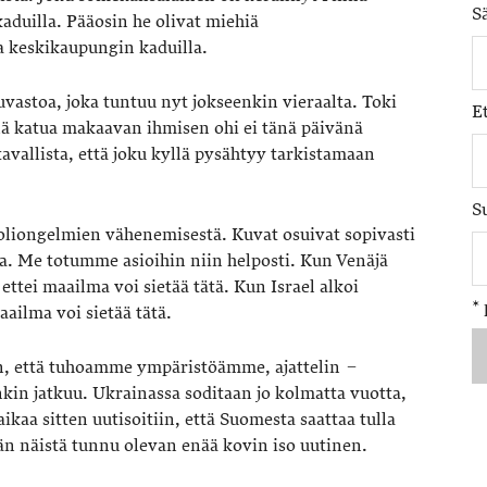
S
kaduilla. Pääosin he olivat miehiä
 keskikaupungin kaduilla.
vastoa, joka tuntuu nyt jokseenkin vieraalta. Toki
E
lä katua makaavan ihmisen ohi ei tänä päivänä
tavallista, että joku kyllä pysähtyy tarkistamaan
S
liongelmien vähenemisestä. Kuvat osuivat sopivasti
a. Me totumme asioihin niin helposti. Kun Venäjä
ettei maailma voi sietää tätä. Kun Israel alkoi
*
ailma voi sietää tätä.
in, että tuhoamme ympäristöämme, ajattelin −
enkin jatkuu. Ukrainassa soditaan jo kolmatta vuotta,
ikaa sitten uutisoitiin, että Suomesta saattaa tulla
n näistä tunnu olevan enää kovin iso uutinen.