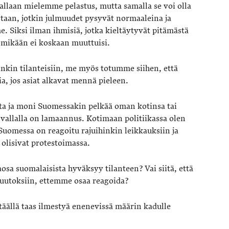
allaan mielemme pelastus, mutta samalla se voi olla
aan, jotkin julmuudet pysyvät normaaleina ja
 Siksi ilman ihmisiä, jotka kieltäytyvät pitämästä
 mikään ei koskaan muuttuisi.
iinkin tilanteisiin, me myös totumme siihen, että
ia, jos asiat alkavat mennä pieleen.
ta ja moni Suomessakin pelkää oman kotinsa tai
ä vallalla on lamaannus. Kotimaan politiikassa olen
i Suomessa on reagoitu rajuihinkin leikkauksiin ja
olisivat protestoimassa.
osa suomalaisista hyväksyy tilanteen? Vai siitä, että
muutoksiin, ettemme osaa reagoida?
a täällä taas ilmestyä enenevissä määrin kadulle