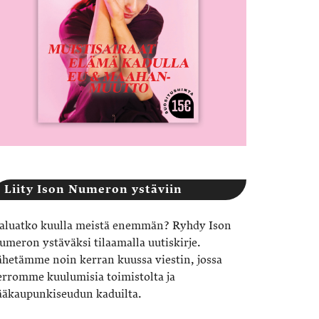
Liity Ison Numeron ystäviin
aluatko kuulla meistä enemmän? Ryhdy Ison
umeron ystäväksi tilaamalla uutiskirje.
ähetämme noin kerran kuussa viestin, jossa
erromme kuulumisia toimistolta ja
ääkaupunkiseudun kaduilta.