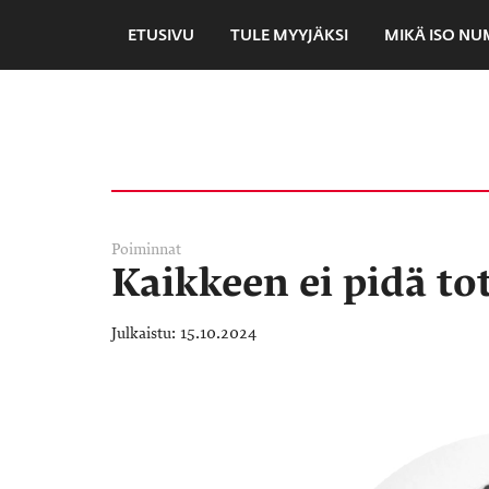
ETUSIVU
TULE MYYJÄKSI
MIKÄ ISO N
Poiminnat
Kaikkeen ei pidä to
15.10.2024