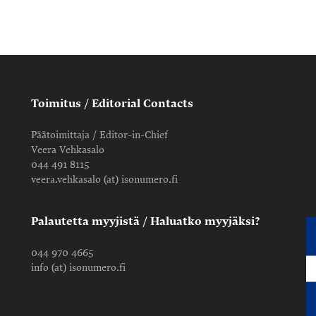
Toimitus / Editorial Contacts
Päätoimittaja / Editor-in-Chief
Veera Vehkasalo
044 491 8115
veera.vehkasalo (at) isonumero.fi
Palautetta myyjistä / Haluatko myyjäksi?
044 970 4665
info (at) isonumero.fi