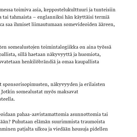
messa toimiva asia, keppostelukulttuuri ja tunteisiin
aa tai tahmaista – englanniksi hän käyttäisi termiä
 joka saa ihmiset liimautumaan somevideoiden ääreen,
sten somealustojen toimintalogiikka on aina työssä
allista, sillä haetaan näkyvyyttä ja huomiota,
asvatetaan henkilöbrändiä ja omaa kaupallista
ahat sponsorisopimusten, näkyvyyden ja erilaisten
. Jotkin some­alustat myös maksavat
steella.
videoidaan pahaa-aavistamattomia asunnottomia tai
inään? Puhutaan elämän suurimmista traumoista
minen patjalta ulkoa ja viedään housuja pidellen