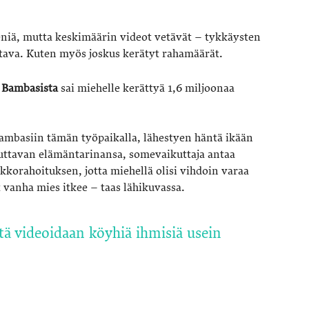
pieniä, mutta keskimäärin videot vetävät – tykkäysten
tava. Kuten myös joskus kerätyt rahamäärät.
 Bambasista
sai miehelle kerättyä 1,6 miljoonaa
 Bambasiin tämän työpaikalla, lähestyen häntä ikään
uttavan elämäntarinansa, somevaikuttaja antaa
ukkorahoituksen, jotta miehellä olisi vihdoin varaa
vanha mies itkee – taas lähikuvassa.
ttä videoidaan köyhiä ihmisiä usein