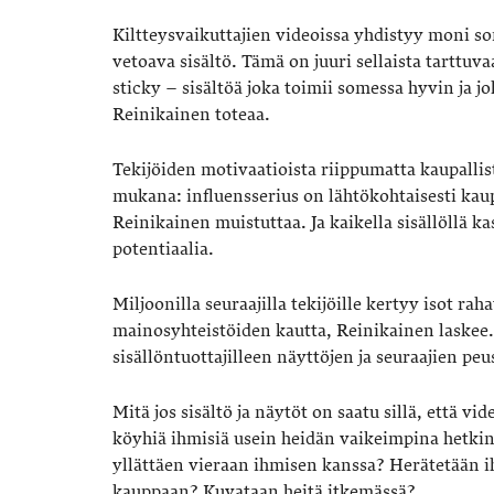
Kiltteysvaikuttajien videoissa yhdistyy moni so
vetoava sisältö. Tämä on juuri sellaista tarttuv
sticky – sisältöä joka toimii somessa hyvin ja
Reinikainen toteaa.
Tekijöiden motivaatioista riippumatta kaupalli
mukana: influensserius on lähtökohtaisesti kaup
Reinikainen muistuttaa. Ja kaikella sisällöllä k
potentiaalia.
Miljoonilla seuraajilla tekijöille kertyy isot r
mainosyhteistöiden kautta, Reinikainen laskee
sisällöntuottajilleen näyttöjen ja seuraajien peu
Mitä jos sisältö ja näytöt on saatu sillä, että 
köyhiä ihmisiä usein heidän vaikeimpina hetk
yllättäen vieraan ihmisen kanssa? Herätetään ih
kauppaan? Kuvataan heitä itkemässä?