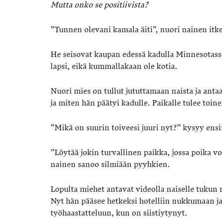
Mutta onko se positiivista?
”Tunnen olevani kamala äiti”, nuori nainen itke
He seisovat kaupan edessä kadulla Minnesotassa
lapsi, eikä kummallakaan ole kotia.
Nuori mies on tullut jututtamaan naista ja anta
ja miten hän päätyi kadulle. Paikalle tulee toin
”Mikä on suurin toiveesi juuri nyt?” kysyy en
”Löytää jokin turvallinen paikka, jossa poika voi
nainen sanoo silmiään pyyhkien.
Lopulta miehet antavat videolla naiselle tukun r
Nyt hän pääsee hetkeksi hotelliin nukkumaan j
työhaastatteluun, kun on siistiytynyt.