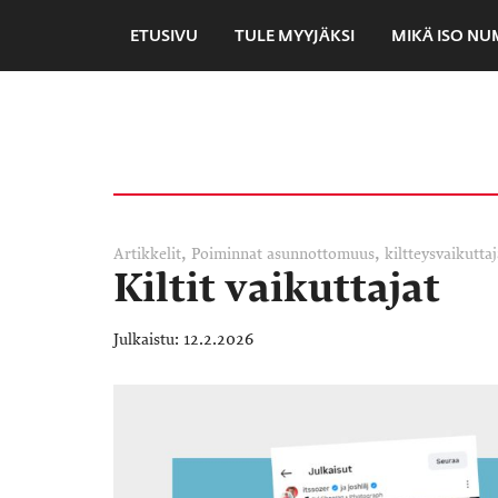
ETUSIVU
TULE MYYJÄKSI
MIKÄ ISO N
,
,
Artikkelit
Poiminnat
asunnottomuus
kiltteysvaikuttaj
Kiltit vaikuttajat
12.2.2026