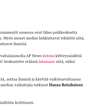
t kommentit somessa ovat lähes poikkeuksetta
sta. Myös monet mediat hehkuttavat tekijöitä siitä,
uttavat ihmisiä.
ysvaltalaismedia AP News
kutsuu
kiltteyssisältöä
BBC keskustelee eräässä
jutussaan
siitä, miksi
ää, auttaa ihmisiä ja käyttää vaikutusvaltaansa
n median vaikuttajia tutkinut
Hanna Reinikainen
sältöön kriittisesti.