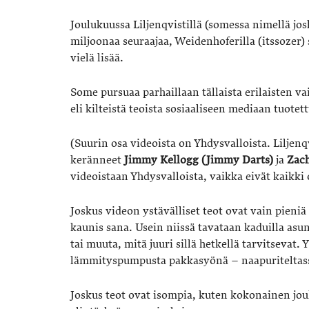
Joulukuussa Liljenqvistillä (somessa nimellä josh
miljoonaa seuraajaa, Weidenhoferilla (itssozer)
vielä lisää.
Some pursuaa parhaillaan tällaista erilaisten va
eli kilteistä teoista sosiaaliseen mediaan tuotett
(Suurin osa videoista on Yhdysvalloista. Liljen
keränneet
Jimmy Kellogg (Jimmy Darts)
ja
Zac
videoistaan Yhdysvalloista, vaikka eivät kaikki o
Joskus videon ystävälliset teot ovat vain pieniä 
kaunis sana. Usein niissä tavataan kaduilla asun
tai muuta, mitä juuri sillä hetkellä tarvitsevat.
lämmityspumpusta pakkasyönä – naapuriteltassa
Joskus teot ovat isompia, kuten kokonainen j