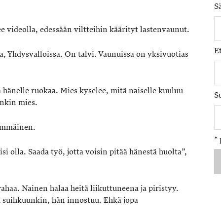
S
e videolla, edessään viltteihin käärityt lastenvaunut.
E
, Yhdysvalloissa. On talvi. Vaunuissa on yksivuotias
a hänelle ruokaa. Mies kyselee, mitä naiselle kuuluu
S
enkin mies.
simmäinen.
*
si olla. Saada työ, jotta voisin pitää hänestä huolta”,
ahaa. Nainen halaa heitä liikuttuneena ja piristyy.
a suihkuunkin, hän innostuu. Ehkä jopa