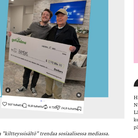
H
N
L
k
p
”kiltteyssisältö” trendaa sosiaalisessa mediassa.