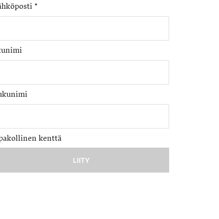
ähköposti
*
tunimi
ukunimi
pakollinen kenttä