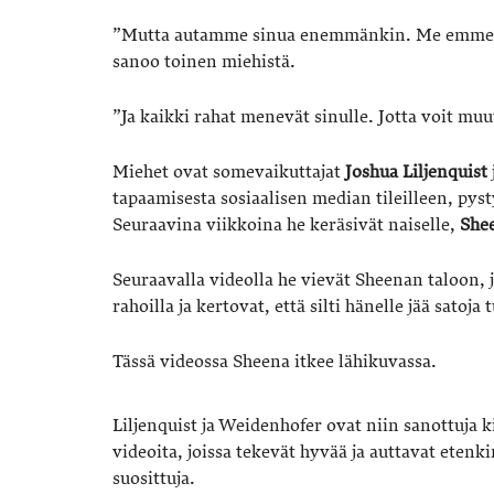
”Mutta autamme sinua enemmänkin. Me emme aio 
sanoo toinen miehistä.
”Ja kaikki rahat menevät sinulle. Jotta voit muu
Miehet ovat somevaikuttajat
Joshua Liljenquist
tapaamisesta sosiaalisen median tileilleen, pyst
Seuraavina viikkoina he keräsivät naiselle,
She
Seuraavalla videolla he vievät Sheenan taloon, 
rahoilla ja kertovat, että silti hänelle jää satoja 
Tässä videossa Sheena itkee lähikuvassa.
Liljenquist ja Weidenhofer ovat niin sanottuja k
videoita, joissa tekevät hyvää ja auttavat etenk
suosittuja.