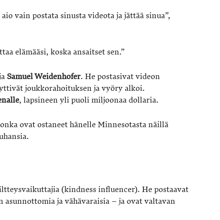
vain postata sinusta videota ja jättää sinua”,
ttaa elämääsi, koska ansaitset sen.”
ja
Samuel Weidenhofer
. He postasivat videon
yttivät joukkorahoituksen ja vyöry alkoi.
enalle
, lapsineen yli puoli miljoonaa dollaria.
jonka ovat ostaneet hänelle Minnesotasta näillä
tuhansia.
iltteysvaikuttajia (kindness influencer). He postaavat
in asunnottomia ja vähävaraisia – ja ovat valtavan