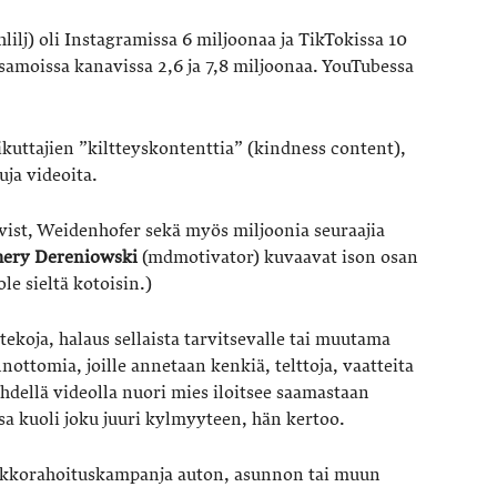
lilj) oli Instagramissa 6 miljoonaa ja TikTokissa 10
 samoissa kanavissa 2,6 ja 7,8 miljoonaa. YouTubessa
ikuttajien ”kiltteyskontenttia” (kindness content),
uja videoita.
qvist, Weidenhofer sekä myös miljoonia seuraajia
hery Dereniowski
(mdmotivator) kuvaavat ison osan
le sieltä kotoisin.)
tekoja, halaus sellaista tarvitsevalle tai muutama
nottomia, joille annetaan kenkiä, telttoja, vaatteita
 Yhdellä videolla nuori mies iloitsee saamastaan
 kuoli joku juuri kylmyyteen, hän kertoo.
oukkorahoituskampanja auton, asunnon tai muun