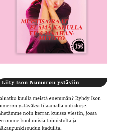
Liity Ison Numeron ystäviin
aluatko kuulla meistä enemmän? Ryhdy Ison
umeron ystäväksi tilaamalla uutiskirje.
ähetämme noin kerran kuussa viestin, jossa
erromme kuulumisia toimistolta ja
ääkaupunkiseudun kaduilta.