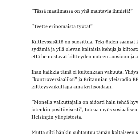
”Tässä maailmassa on yhä mahtavia ihmisiä!”
”Teette erinomaista työtä!”
Kiltteyssisältö on suosittua. Tekijöiden saama
sydämiä ja yllä olevan kaltaisia kehuja ja kiito
että he nostavat kiltteyden uuteen suosioon ja a
Ihan kaikkia tämä ei kuitenkaan vakuuta. Yhd
”kontroversiaaliksi” ja Britannian yleisradio 
kiltteysvaikuttajia aina kritisoidaan.
”Monella vaikuttajalla on aidosti halu tehdä hyv
jotenkin positiivisesti”, toteaa myös sosiaalise
Helsingin yliopistosta.
Mutta silti hänkin suhtautuu tämän kaltaiseen si