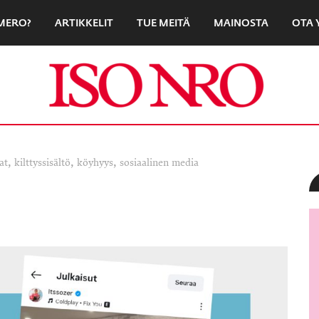
UMERO?
ARTIKKELIT
TUE MEITÄ
MAINOSTA
OTA 
,
,
,
at
kilttyssisältö
köyhyys
sosiaalinen media