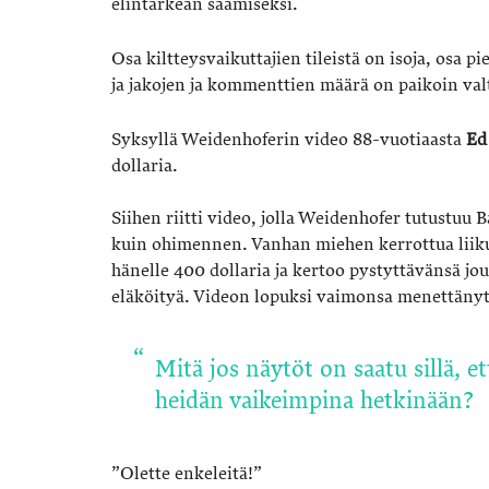
elintärkeän saamiseksi.
Osa kiltteysvaikuttajien tileistä on isoja, osa 
ja jakojen ja kommenttien määrä on paikoin val
Syksyllä Weidenhoferin video 88-vuotiaasta
Ed
dollaria.
Siihen riitti video, jolla Weidenhofer tutustuu
kuin ohimennen. Vanhan miehen kerrottua liik
hänelle 400 dollaria ja kertoo pystyttävänsä jo
eläköityä. Videon lopuksi vaimonsa menettänyt 
Mitä jos näytöt on saatu sillä, e
heidän vaikeimpina hetkinään?
”Olette enkeleitä!”