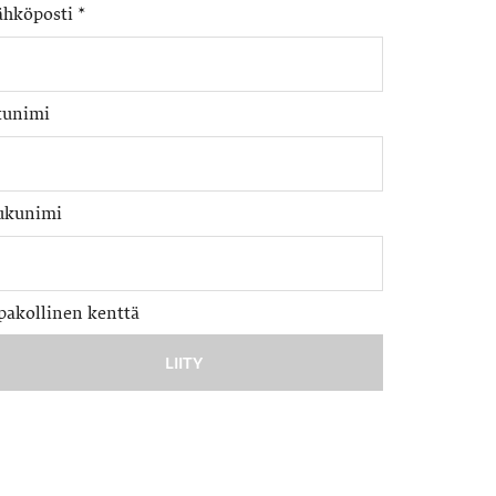
ähköposti
*
tunimi
ukunimi
pakollinen kenttä