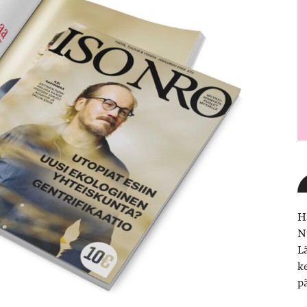
H
N
L
k
p