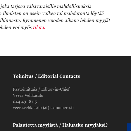
joka tarjoaa vähävaraisille mahdollisuuksia
 ihmisten on usein vaikea tai mahdotonta löytää
ansihinnasta. Kymmenen vuoden aikana lehden myyjät
 Lehden voi myös
tilata.
Toimitus / Editorial Contacts
Päätoimittaja / Editor-in-Chief
Veera Vehkasalo
044 491 8115
veera.vehkasalo (at) isonumero.fi
Palautetta myyjistä / Haluatko myyjäksi?