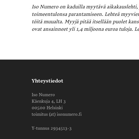
Iso Numero on kaduilla myytävä aikakauslehti, 
toimeentulonsa parantamiseen. Lehteä myyvien
töitä muualta. Myyjä pitää itsellään puolet k
ovat ansainneet yli 1,4 miljoona euroa tuloja.
Yhteystiedot
Iso Numero
Käenkuja 4, LH 3
00500 Helsinki
toimitus (at) isonumero.fi
Y-tunnus 2934513-3