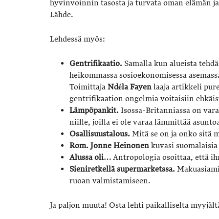
hyvinvoinnin tasosta ja turvata oman elämän ja
Lähde.
Lehdessä myös:
Gentrifikaatio.
Samalla kun alueista tehd
heikommassa sosioekonomisessa asemassa
Toimittaja
Ndéla Fayen
laaja artikkeli pu
gentrifikaation ongelmia voitaisiin ehkäis
Lämpöpankit.
Isossa-Britanniassa on vara
niille, joilla ei ole varaa lämmittää asunto
Osallisuustalous.
Mitä se on ja onko sitä m
Rom.
Jonne Heinonen
kuvasi suomalaisia
Alussa oli…
Antropologia osoittaa, että ih
Sieniretkellä supermarketssa.
Makuasiam
ruoan valmistamiseen.
Ja paljon muuta! Osta lehti paikalliselta myyjält