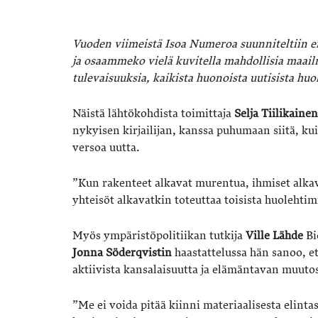
Vuoden viimeistä Isoa Numeroa suunniteltiin e
ja osaammeko vielä kuvitella mahdollisia maailm
tulevaisuuksia, kaikista huonoista uutisista huo
Näistä lähtökohdista toimittaja
Selja Tiilikainen
nykyisen kirjailijan, kanssa puhumaan siitä, 
versoa uutta.
”Kun rakenteet alkavat murentua, ihmiset alka
yhteisöt alkavatkin toteuttaa toisista huolehti
Myös ympäristöpolitiikan tutkija
Ville Lähde
Bi
Jonna Söderqvistin
haastattelussa hän sanoo, et
aktiivista kansalaisuutta ja elämäntavan muutos
”Me ei voida pitää kiinni materiaalisesta elinta