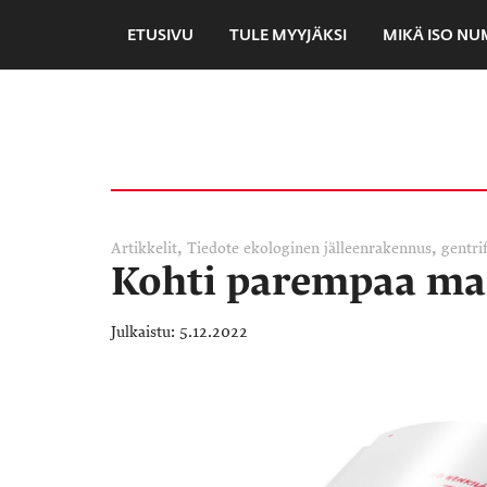
ETUSIVU
TULE MYYJÄKSI
MIKÄ ISO N
,
,
Artikkelit
Tiedote
ekologinen jälleenrakennus
gentri
Kohti parempaa ma
5.12.2022