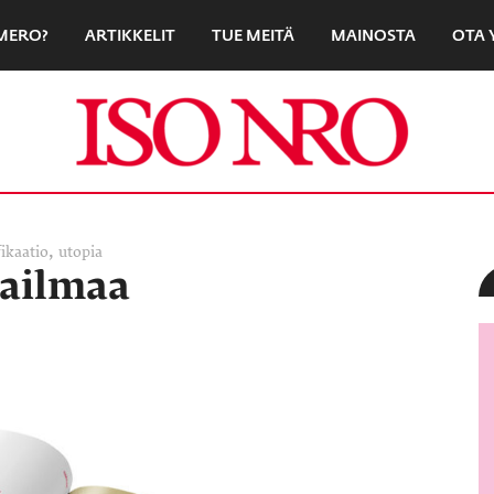
UMERO?
ARTIKKELIT
TUE MEITÄ
MAINOSTA
OTA 
,
fikaatio
utopia
ailmaa