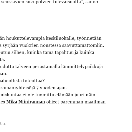
 seuraavien sukupolvien tulevaisuutta”, sanoo
ään houkuttelevampia keskiluokalle, työnnetään
 syrjään vuokrien noustessa saavuttamattomiin.
reutuu siihen, kuinka tämä tapahtuu ja kuinka
tä.
uduttu talveen perustamalla lämmittelypaikkoja
aan.
ahdollista toteuttaa?
 romaniyhteisöjä 7 vuoden ajan.
miskuntaa ei ole tuomittu elämään juuri näin.
ies
Mika Niinirannan
ohjeet paremman maailman
äsi.