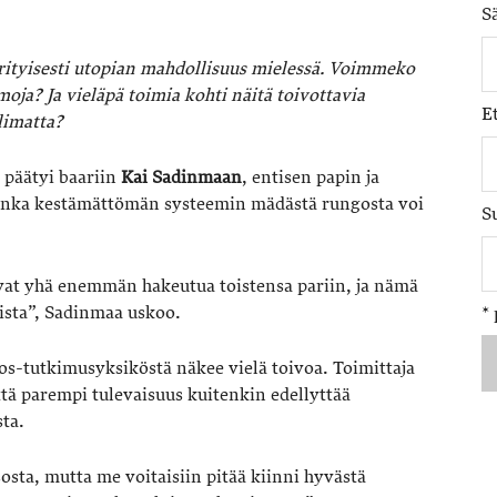
S
rityisesti utopian mahdollisuus mielessä. Voimmeko
oja? Ja vieläpä toimia kohti näitä toivottavia
E
limatta?
päätyi baariin
Kai Sadinmaan
, entisen papin ja
kuinka kestämättömän systeemin mädästä rungosta voi
S
vat yhä enemmän hakeutua toistensa pariin, ja nämä
mista”, Sadinmaa uskoo.
*
os-tutkimusyksiköstä näkee vielä toivoa. Toimittaja
tä parempi tulevaisuus kuitenkin edellyttää
ta.
sosta, mutta me voitaisiin pitää kiinni hyvästä