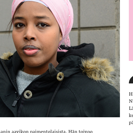
H
N
L
k
p
aanin aavikon paimentolaisista. Hän toivoo