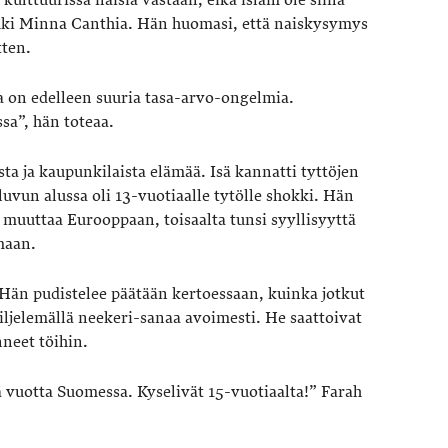
uki Minna Canthia. Hän huomasi, että naiskysymys
tten.
a on edelleen suuria tasa-arvo-ongelmia.
sa”, hän toteaa.
ta ja kaupunkilaista elämää. Isä kannatti tyttöjen
vun alussa oli 13-vuotiaalle tytölle shokki. Hän
 muuttaa Eurooppaan, toisaalta tunsi syyllisyyttä
maan.
Hän pudistelee päätään kertoessaan, kuinka jotkut
viljelemällä neekeri-sanaa avoimesti. He saattoivat
neet töihin.
 vuotta Suomessa. Kyselivät 15-vuotiaalta!” Farah