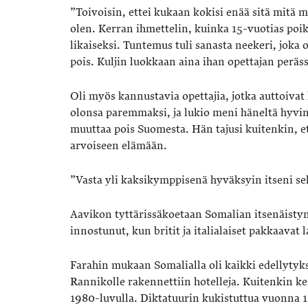
”Toivoisin, ettei kukaan kokisi enää sitä mitä 
olen. Kerran ihmettelin, kuinka 15-vuotias poik
likaiseksi. Tuntemus tuli sanasta neekeri, joka ol
pois. Kuljin luokkaan aina ihan opettajan peräs
Oli myös kannustavia opettajia, jotka auttoivat
olonsa paremmaksi, ja lukio meni häneltä hyvin
muuttaa pois Suomesta. Hän tajusi kuitenkin, e
arvoiseen elämään.
”Vasta yli kaksikymppisenä hyväksyin itseni sel
Aavikon tyttärissäkoetaan Somalian itsenäisty
innostunut, kun britit ja italialaiset pakkaavat
Farahin mukaan Somalialla oli kaikki edellytykse
Rannikolle rakennettiin hotelleja. Kuitenkin ken
1980-luvulla. Diktatuurin kukistuttua vuonna 19