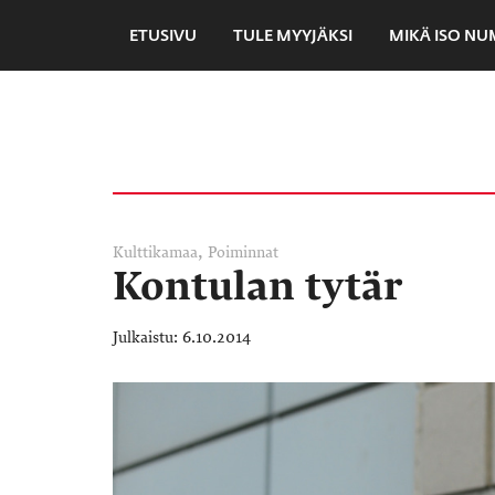
ETUSIVU
TULE MYYJÄKSI
MIKÄ ISO N
,
Kulttikamaa
Poiminnat
Kontulan tytär
6.10.2014