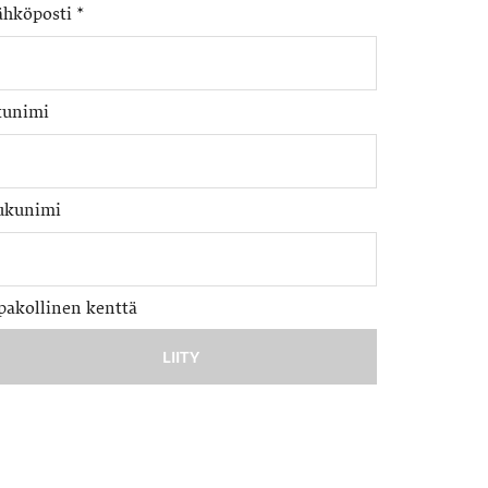
ähköposti
*
tunimi
ukunimi
pakollinen kenttä