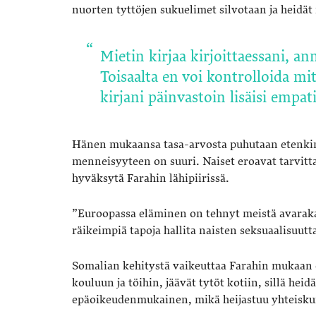
nuorten tyttöjen sukuelimet silvotaan ja heidät 
Mietin kirjaa kirjoittaessani, an
Toisaalta en voi kontrolloida mit
kirjani päinvastoin lisäisi empa
Hänen mukaansa tasa-arvosta puhutaan etenkin
menneisyyteen on suuri. Naiset eroavat tarvitt
hyväksytä Farahin lähipiirissä.
”Euroopassa eläminen on tehnyt meistä avaraka
räikeimpiä tapoja hallita naisten seksuaalisuutt
Somalian kehitystä vaikeuttaa Farahin mukaan 
kouluun ja töihin, jäävät tytöt kotiin, sillä heid
epäoikeudenmukainen, mikä heijastuu yhteisku