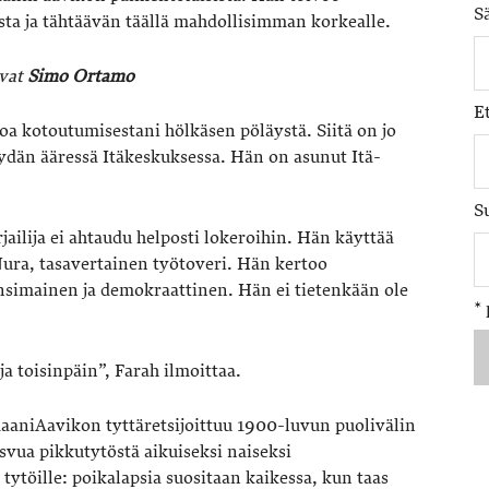
S
sta ja tähtäävän täällä mahdollisimman korkealle.
uvat
Simo Ortamo
E
a kotoutumisestani hölkäsen pöläystä. Siitä on jo
ydän ääressä Itäkeskuksessa. Hän on asunut Itä-
S
ilija ei ahtaudu helposti lokeroihin. Hän käyttää
Nura, tasavertainen työtoveri. Hän kertoo
simainen ja demokraattinen. Hän ei tietenkään ole
*
a toisinpäin”, Farah ilmoittaa.
aaniAavikon tyttäretsijoittuu 1900-luvun puolivälin
svua pikkutytöstä aikuiseksi naiseksi
tytöille: poikalapsia suositaan kaikessa, kun taas