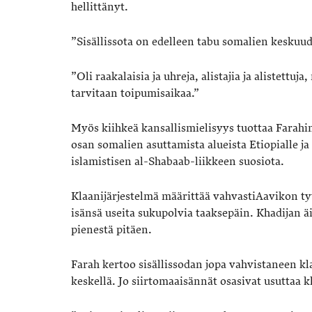
hellittänyt.
”Sisällissota on edelleen tabu somalien keskuud
”Oli raakalaisia ja uhreja, alistajia ja alistettu
tarvitaan toipumisaikaa.”
Myös kiihkeä kansallismielisyys tuottaa Farah
osan somalien asuttamista alueista Etiopialle ja
islamistisen al-Shabaab-liikkeen suosiota.
Klaanijärjestelmä määrittää vahvastiAavikon ty
isänsä useita sukupolvia taaksepäin. Khadijan ä
pienestä pitäen.
Farah kertoo sisällissodan jopa vahvistaneen k
keskellä. Jo siirtomaaisännät osasivat usuttaa 