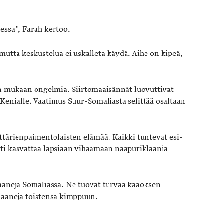
essa”, Farah kertoo.
ja, mutta keskustelua ei uskalleta käydä. Aihe on kipeä,
in mukaan ongelmia. Siirtomaaisännät luovuttivat
 Kenialle. Vaatimus Suur-Somaliasta selittää osaltaan
ttärienpaimentolaisten elämää. Kaikki tuntevat esi-
iti kasvattaa lapsiaan vihaamaan naapuriklaania
laaneja Somaliassa. Ne tuovat turvaa kaaoksen
klaaneja toistensa kimppuun.