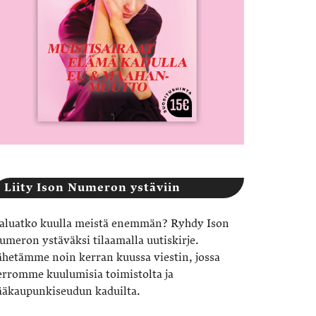
Liity Ison Numeron ystäviin
aluatko kuulla meistä enemmän? Ryhdy Ison
umeron ystäväksi tilaamalla uutiskirje.
ähetämme noin kerran kuussa viestin, jossa
erromme kuulumisia toimistolta ja
ääkaupunkiseudun kaduilta.