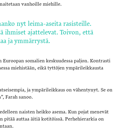
naitetaan vanhoille miehille.
nanko nyt leima-aseita rasisteille.
ä ihmiset ajattelevat. Toivon, että
tiaa ja ymmärrystä.
 Euroopan somalien keskuudessa paljon. Kontrasti
aessa miehistään, eikä tyttöjen ympärileikkausta
tseisempia, ja ympärileikkaus on vähentynyt. Se on
a”, Farah sanoo.
edelleen naisten heikko asema. Kun pojat menevät
än pitää auttaa äitiä kotitöissä. Perhehierarkia on
ntaan.