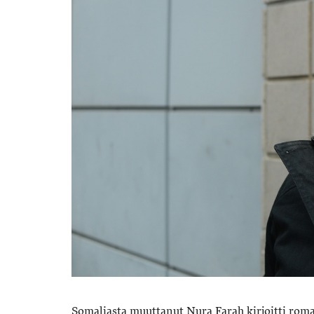
Somaliasta muuttanut Nura Farah kirjoitti rom