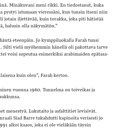
minä. Minäkuvani meni rikki. En tiedostanut, kuka
a pystyi istumaan vieressäni, kun tunsin itseni niin
i jotain iljettävää, kuin torakka, joka piti hätistää
sä, halusin olla näkymätön.”
 häntä eteenpäin. Jo kymppiluokalla Farah tunsi
. Silti vielä myöhemmin hänellä oli pakottava tarve
ttei voisi sopeutua esimerkiksi arabimaiden epätasa-
laisena kuin olen”, Farah kertoo.
minen vuonna 1960. Tunnelma on toiveikas ja
 laukkunsa.
t menestyä. Lukutaito ja asfalttitiet levisivät.
raali Siad Barre tukahdutti kapinoita verisesti jo
91 alkoi kaaos, joka ei ole vieläkään täysin