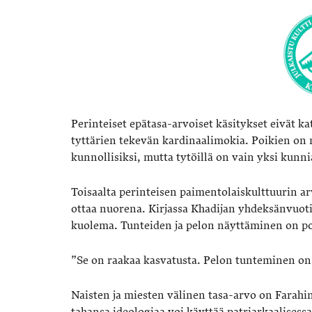
Perinteiset epätasa-arvoiset käsitykset eivät 
tyttärien tekevän kardinaalimokia. Poikien on 
kunnollisiksi, mutta tytöillä on vain yksi kunni
Toisaalta perinteisen paimentolaiskulttuurin ar
ottaa nuorena. Kirjassa Khadijan yhdeksänvuoti
kuolema. Tunteiden ja pelon näyttäminen on poji
”Se on raakaa kasvatusta. Pelon tunteminen on 
Naisten ja miesten välinen tasa-arvo on Farahi
tahansa ideologiaa voi käyttää patriarkaalisessa 