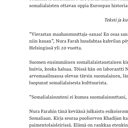
somalialaisten ottavan oppia Euroopan historia
Teksti ja k
”Vierastan maahanmuuttaja-sanaa! En osaa sano
niin kauan”, Nura Farah huudahtaa kahvilan pö
Helsingissä yli 20 vuotta.
Suomen ensimmäinen somalialaistaustainen kirja
huivia, koska haluaa. Töissä hän on laborantti 
arvomaailmansa olevan täysin suomalainen, län
luopunut somalialaisesta kulttuurista.
”Somalialaisuuteni ei kumoa suomalaisuuttani, j
Nura Farahin tänä keväänä julkaistu esikoisrom
Somaliaan. Kirja seuraa puoliorvon Khadijan ka
paimentolaisleirissä. Elämä on rankkaa etenkin 