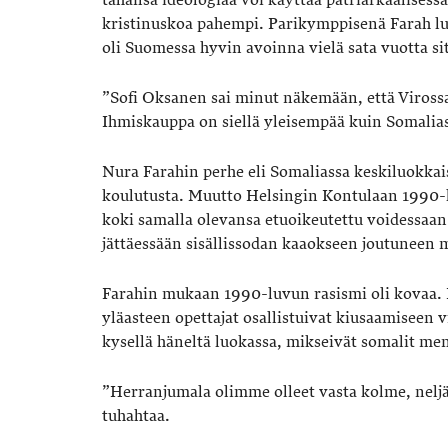
kristinuskoa pahempi. Parikymppisenä Farah l
oli Suomessa hyvin avoinna vielä sata vuotta si
”Sofi Oksanen sai minut näkemään, että Viross
Ihmiskauppa on siellä yleisempää kuin Somalias
Nura Farahin perhe eli Somaliassa keskiluokkais
koulutusta. Muutto Helsingin Kontulaan 1990-lu
koki samalla olevansa etuoikeutettu voidessaan
jättäessään sisällissodan kaaokseen joutuneen 
Farahin mukaan 1990-luvun rasismi oli kovaa. 
yläasteen opettajat osallistuivat kiusaamiseen 
kysellä häneltä luokassa, mikseivät somalit men
”Herranjumala olimme olleet vasta kolme, neljä
tuhahtaa.