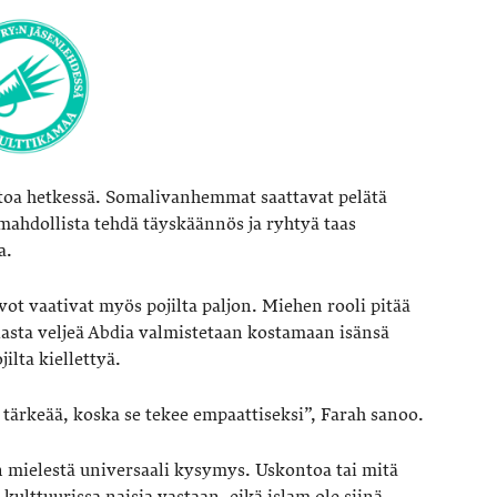
katoa hetkessä. Somalivanhemmat saattavat pelätä
mahdollista tehdä täyskäännös ja ryhtyä taas
a.
vot vaativat myös pojilta paljon. Miehen rooli pitää
asta veljeä Abdia valmistetaan kostamaan isänsä
lta kiellettyä.
tärkeää, koska se tekee empaattiseksi”, Farah sanoo.
n mielestä universaali kysymys. Uskontoa tai mitä
kulttuurissa naisia vastaan, eikä islam ole siinä