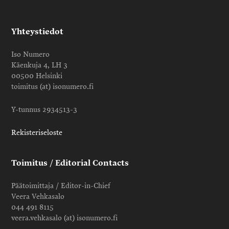
Yhteystiedot
Iso Numero
Käenkuja 4, LH 3
00500 Helsinki
toimitus (at) isonumero.fi
Y-tunnus 2934513-3
Rekisteriseloste
Toimitus / Editorial Contacts
Päätoimittaja / Editor-in-Chief
Veera Vehkasalo
044 491 8115
veera.vehkasalo (at) isonumero.fi