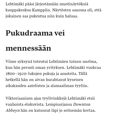
Lehtimäki pääsi järjestämään muotinäytöksiä
kauppakeskus Kamppiin. Näytösten sanoma oli, että
jokainen saa pukeutua niin kuin haluaa.
Pukudraama vei
mennessään
Viime syksynä toteutui Lehtimäen toinen unelma,
kun hän perusti oman yrityksen. Lehtimäki vuokraa
1800–1920-lukujen pukuja ja asusteita. Tällä
hetkellä hän on aivan hurahtanut kyseisen
aikakauden aatelisten ja alamaailman tyyliin.
Viktoriaanisen ajan tyylivinkkejä Lehtimäki etsii
vanhoista elokuvista. Lempisarjansa
Downton
Abbeyn
hän on katsonut läpi jo seitsemän kertaa.