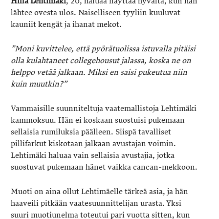
Hilla Lehtimäki
, 20, haluaa näyttää hyvältä, kun hän
lähtee ovesta ulos. Naiselliseen tyyliin kuuluvat
kauniit kengät ja ihanat mekot.
”Moni kuvittelee, että pyörätuolissa istuvalla pitäisi
olla kulahtaneet collegehousut jalassa, koska ne on
helppo vetää jalkaan. Miksi en saisi pukeutua niin
kuin muutkin?”
Vammaisille suunniteltuja vaatemallistoja Lehtimäki
kammoksuu. Hän ei koskaan suostuisi pukemaan
sellaisia rumiluksia päälleen. Siispä tavalliset
pillifarkut kiskotaan jalkaan avustajan voimin.
Lehtimäki haluaa vain sellaisia avustajia, jotka
suostuvat pukemaan hänet vaikka cancan-mekkoon.
Muoti on aina ollut Lehtimäelle tärkeä asia, ja hän
haaveili pitkään vaatesuunnittelijan urasta. Yksi
suuri muotiunelma toteutui pari vuotta sitten, kun