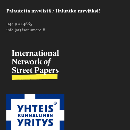
Palautetta myyjistä / Haluatko myyjäksi?
044 970 4665
info (at) isonumero.fi