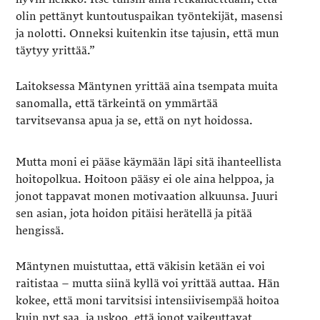
olin pettänyt kuntoutuspaikan työntekijät, masensi
ja nolotti. Onneksi kuitenkin itse tajusin, että mun
täytyy yrittää.”
Laitoksessa Mäntynen yrittää aina tsempata muita
sanomalla, että tärkeintä on ymmärtää
tarvitsevansa apua ja se, että on nyt hoidossa.
Mutta moni ei pääse käymään läpi sitä ihanteellista
hoitopolkua. Hoitoon pääsy ei ole aina helppoa, ja
jonot tappavat monen motivaation alkuunsa. Juuri
sen asian, jota hoidon pitäisi herätellä ja pitää
hengissä.
Mäntynen muistuttaa, että väkisin ketään ei voi
raitistaa – mutta siinä kyllä voi yrittää auttaa. Hän
kokee, että moni tarvitsisi intensiivisempää hoitoa
kuin nyt saa, ja uskoo, että jonot vaikeuttavat