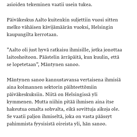
asioiden tekeminen vaatii usein tukea.
Päiväkeskus Aalto kuitenkin suljettiin vuosi sitten
melko vähäisen kävijämäärän vuoksi, Helsingin
kaupungilta kerrotaan.
”Aalto oli just hyvä ratkaisu ihmisille, jotka jonottaa
laitoshoitoon. Päästelin ärräpäitä, kun kuulin, että
se lopetetaan”, Mäntynen sanoo.
Mäntynen sanoo kannustavansa vertaisena ihmisiä
aina kolmannen sektorin päihteettömiin
päiväkeskuksiin. Niitä on Helsingissä yli
kymmenen. Mutta niihin pitää ihmisen aina itse
hakeutua omalta sohvalta, eikä sovittuja aikoja ole.
Se vaatii paljon ihmiseltä, joka on vasta päässyt
pahimmista fyysisistä oireista yli, hän sanoo.