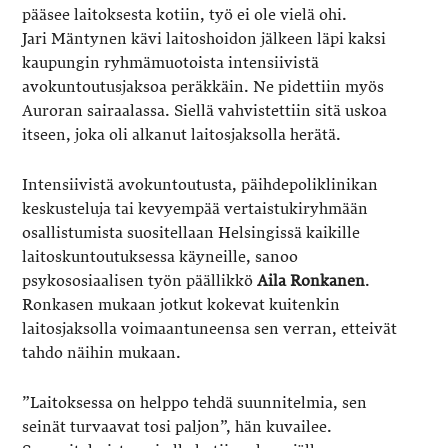
pääsee laitoksesta kotiin, työ ei ole vielä ohi.
Jari Mäntynen kävi laitoshoidon jälkeen läpi kaksi
kaupungin ryhmämuotoista intensiivistä
avokuntoutusjaksoa peräkkäin. Ne pidettiin myös
Auroran sairaalassa. Siellä vahvistettiin sitä uskoa
itseen, joka oli alkanut laitosjaksolla herätä.
Intensiivistä avokuntoutusta, päihdepoliklinikan
keskusteluja tai kevyempää vertaistukiryhmään
osallistumista suositellaan Helsingissä kaikille
laitoskuntoutuksessa käyneille, sanoo
psykososiaalisen työn päällikkö
Aila Ronkanen
.
Ronkasen mukaan jotkut kokevat kuitenkin
laitosjaksolla voimaantuneensa sen verran, etteivät
tahdo näihin mukaan.
”Laitoksessa on helppo tehdä suunnitelmia, sen
seinät turvaavat tosi paljon”, hän kuvailee.