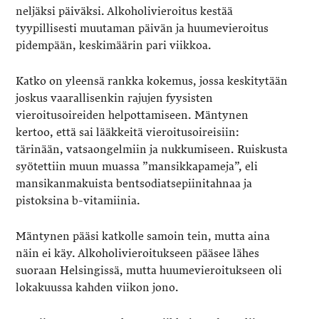
neljäksi päiväksi. Alkoholivieroitus kestää
tyypillisesti muutaman päivän ja huumevieroitus
pidempään, keskimäärin pari viikkoa.
Katko on yleensä rankka kokemus, jossa keskitytään
joskus vaarallisenkin rajujen fyysisten
vieroitusoireiden helpottamiseen. Mäntynen
kertoo, että sai lääkkeitä vieroitusoireisiin:
tärinään, vatsaongelmiin ja nukkumiseen. Ruiskusta
syötettiin muun muassa ”mansikkapameja”, eli
mansikanmakuista bentsodiatsepiinitahnaa ja
pistoksina b-vitamiinia.
Mäntynen pääsi katkolle samoin tein, mutta aina
näin ei käy. Alkoholivieroitukseen pääsee lähes
suoraan Helsingissä, mutta huumevieroitukseen oli
lokakuussa kahden viikon jono.