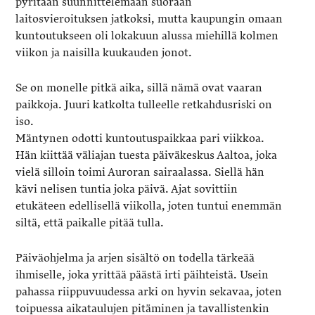
pyritään suunnittelemaan suoraan
laitosvieroituksen jatkoksi, mutta kaupungin omaan
kuntoutukseen oli lokakuun alussa miehillä kolmen
viikon ja naisilla kuukauden jonot.
Se on monelle pitkä aika, sillä nämä ovat vaaran
paikkoja. Juuri katkolta tulleelle retkahdusriski on
iso.
Mäntynen odotti kuntoutuspaikkaa pari viikkoa.
Hän kiittää väliajan tuesta päiväkeskus Aaltoa, joka
vielä silloin toimi Auroran sairaalassa. Siellä hän
kävi nelisen tuntia joka päivä. Ajat sovittiin
etukäteen edellisellä viikolla, joten tuntui enemmän
siltä, että paikalle pitää tulla.
Päiväohjelma ja arjen sisältö on todella tärkeää
ihmiselle, joka yrittää päästä irti päihteistä. Usein
pahassa riippuvuudessa arki on hyvin sekavaa, joten
toipuessa aikataulujen pitäminen ja tavallistenkin