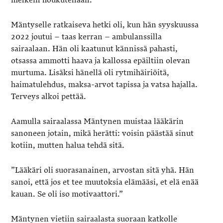
Mäntyselle ratkaiseva hetki oli, kun hän syyskuussa
2022 joutui – taas kerran – ambulanssilla
sairaalaan. Hän oli kaatunut kännissä pahasti,
otsassa ammotti haava ja kallossa epäiltiin olevan
murtuma. Lisäksi hänellä oli rytmihäiriöitä,
haimatulehdus, maksa-arvot tapissa ja vatsa hajalla.
Terveys alkoi pettää.
Aamulla sairaalassa Mäntynen muistaa lääkärin
sanoneen jotain, mikä herätti: voisin päästää sinut
kotiin, mutten halua tehdä sitä.
”Lääkäri oli suorasanainen, arvostan sitä yhä. Hän
sanoi, että jos et tee muutoksia elämääsi, et elä enää
kauan. Se oli iso motivaattori.”
Mäntynen vietiin sairaalasta suoraan katkolle