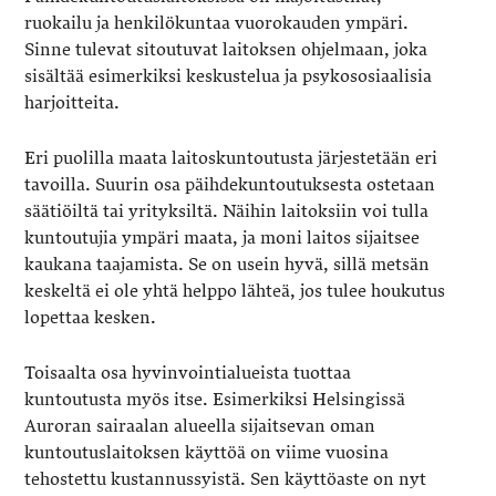
ruokailu ja henkilökuntaa vuorokauden ympäri.
Sinne tulevat sitoutuvat laitoksen ohjelmaan, joka
sisältää esimerkiksi keskustelua ja psykososiaalisia
harjoitteita.
Eri puolilla maata laitoskuntoutusta järjestetään eri
tavoilla. Suurin osa päihdekuntoutuksesta ostetaan
säätiöiltä tai yrityksiltä. Näihin laitoksiin voi tulla
kuntoutujia ympäri maata, ja moni laitos sijaitsee
kaukana taajamista. Se on usein hyvä, sillä metsän
keskeltä ei ole yhtä helppo lähteä, jos tulee houkutus
lopettaa kesken.
Toisaalta osa hyvinvointialueista tuottaa
kuntoutusta myös itse. Esimerkiksi Helsingissä
Auroran sairaalan alueella sijaitsevan oman
kuntoutuslaitoksen käyttöä on viime vuosina
tehostettu kustannussyistä. Sen käyttöaste on nyt