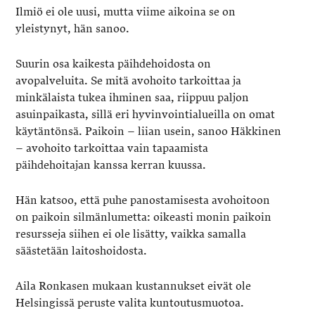
Ilmiö ei ole uusi, mutta viime aikoina se on
yleistynyt, hän sanoo.
Suurin osa kaikesta päihdehoidosta on
avopalveluita. Se mitä avohoito tarkoittaa ja
minkälaista tukea ihminen saa, riippuu paljon
asuinpaikasta, sillä eri hyvinvointialueilla on omat
käytäntönsä. Paikoin – liian usein, sanoo Häkkinen
– avohoito tarkoittaa vain tapaamista
päihdehoitajan kanssa kerran kuussa.
Hän katsoo, että puhe panostamisesta avohoitoon
on paikoin silmänlumetta: oikeasti monin paikoin
resursseja siihen ei ole lisätty, vaikka samalla
säästetään laitoshoidosta.
Aila Ronkasen mukaan kustannukset eivät ole
Helsingissä peruste valita kuntoutusmuotoa.