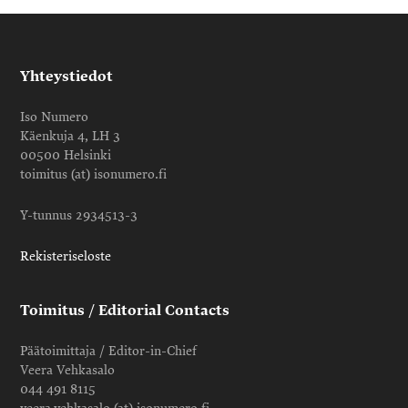
Yhteystiedot
Iso Numero
Käenkuja 4, LH 3
00500 Helsinki
toimitus (at) isonumero.fi
Y-tunnus 2934513-3
Rekisteriseloste
Toimitus / Editorial Contacts
Päätoimittaja / Editor-in-Chief
Veera Vehkasalo
044 491 8115