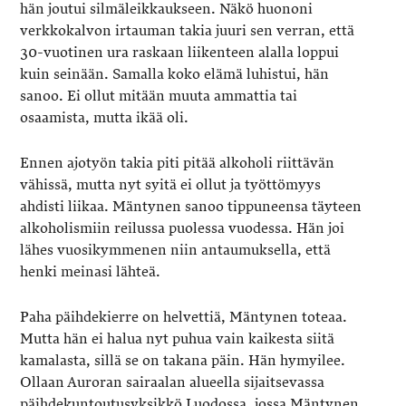
hän joutui silmäleikkaukseen. Näkö huononi
verkkokalvon irtauman takia juuri sen verran, että
30-vuotinen ura raskaan liikenteen alalla loppui
kuin seinään. Samalla koko elämä luhistui, hän
sanoo. Ei ollut mitään muuta ammattia tai
osaamista, mutta ikää oli.
Ennen ajotyön takia piti pitää alkoholi riittävän
vähissä, mutta nyt syitä ei ollut ja työttömyys
ahdisti liikaa. Mäntynen sanoo tippuneensa täyteen
alkoholismiin reilussa puolessa vuodessa. Hän joi
lähes vuosikymmenen niin antaumuksella, että
henki meinasi lähteä.
Paha päihdekierre on helvettiä, Mäntynen toteaa.
Mutta hän ei halua nyt puhua vain kaikesta siitä
kamalasta, sillä se on takana päin. Hän hymyilee.
Ollaan Auroran sairaalan alueella sijaitsevassa
päihdekuntoutusyksikkö Luodossa, jossa Mäntynen