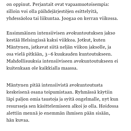
on oppinut. Perjantait ovat vapaamuotoisempia:
silloin voi olla päihdejärjestöjen esittelyitä,
yhdessäoloa tai liikuntaa. Joogaa on kerran viikossa.
Ensimmäinen intensiivisen avokuntoutuksen jakso
kestää Helsingissä kaksi viikkoa. Jotkut, kuten
Mäntynen, jatkavat siitä neljän viikon jaksolle, ja
osa vielä pitkään, 3–6 kuukauden kuntoutukseen.
Mahdollisuuksia intensiiviseen avokuntoutukseen ei
kuitenkaan ole kaikkialla maassa.
Mäntynen pitää intensiivistä avokuntoutusta
keskeisenä osana toipumistaan. Ryhmässä käytiin
läpi paljon omia taustoja ja syitä ongelmalle, nyt kun
resursseja sen käsittelemiseen alkoi jo olla. Hoidossa
alettiin mennä jo enemmän ihmisen pään sisään,
hän kuvaa.