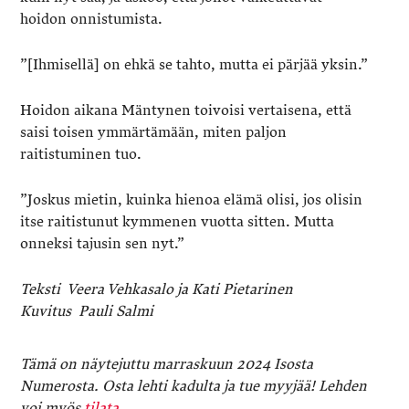
hoidon onnistumista.
”[Ihmisellä] on ehkä se tahto, mutta ei pärjää yksin.”
Hoidon aikana Mäntynen toivoisi vertaisena, että
saisi toisen ymmärtämään, miten paljon
raitistuminen tuo.
”Joskus mietin, kuinka hienoa elämä olisi, jos olisin
itse raitistunut kymmenen vuotta sitten. Mutta
onneksi tajusin sen nyt.”
Teksti Veera Vehkasalo ja Kati Pietarinen
Kuvitus Pauli Salmi
Tämä on näytejuttu marraskuun 2024 Isosta
Numerosta. Osta lehti kadulta ja tue myyjää! Lehden
voi myös
tilata
.