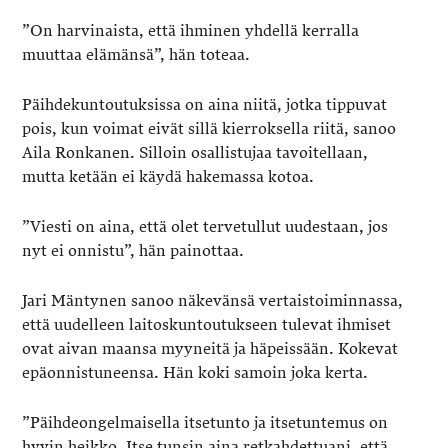
”On harvinaista, että ihminen yhdellä kerralla
muuttaa elämänsä”, hän toteaa.
Päihdekuntoutuksissa on aina niitä, jotka tippuvat
pois, kun voimat eivät sillä kierroksella riitä, sanoo
Aila Ronkanen. Silloin osallistujaa tavoitellaan,
mutta ketään ei käydä hakemassa kotoa.
”Viesti on aina, että olet tervetullut uudestaan, jos
nyt ei onnistu”, hän painottaa.
Jari Mäntynen sanoo näkevänsä vertaistoiminnassa,
että uudelleen laitoskuntoutukseen tulevat ihmiset
ovat aivan maansa myyneitä ja häpeissään. Kokevat
epäonnistuneensa. Hän koki samoin joka kerta.
”Päihdeongelmaisella itsetunto ja itsetuntemus on
hyvin heikko. Itse tunsin aina retkahdettuani, että