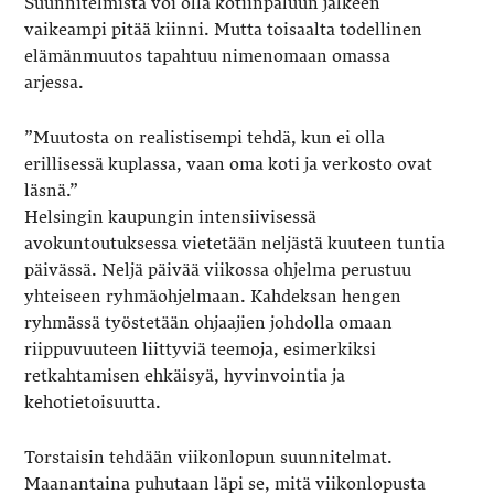
Suunnitelmista voi olla kotiinpaluun jälkeen
vaikeampi pitää kiinni. Mutta toisaalta todellinen
elämänmuutos tapahtuu nimenomaan omassa
arjessa.
”Muutosta on realistisempi tehdä, kun ei olla
erillisessä kuplassa, vaan oma koti ja verkosto ovat
läsnä.”
Helsingin kaupungin intensiivisessä
avokuntoutuksessa vietetään neljästä kuuteen tuntia
päivässä. Neljä päivää viikossa ohjelma perustuu
yhteiseen ryhmäohjelmaan. Kahdeksan hengen
ryhmässä työstetään ohjaajien johdolla omaan
riippuvuuteen liittyviä teemoja, esimerkiksi
retkahtamisen ehkäisyä, hyvinvointia ja
kehotietoisuutta.
Torstaisin tehdään viikonlopun suunnitelmat.
Maanantaina puhutaan läpi se, mitä viikonlopusta