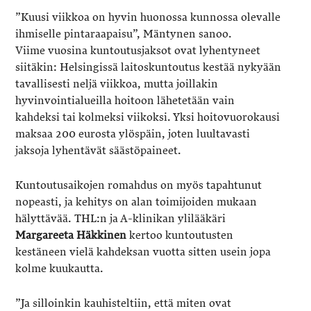
”Kuusi viikkoa on hyvin huonossa kunnossa olevalle
ihmiselle pintaraapaisu”, Mäntynen sanoo.
Viime vuosina kuntoutusjaksot ovat lyhentyneet
siitäkin: Helsingissä laitoskuntoutus kestää nykyään
tavallisesti neljä viikkoa, mutta joillakin
hyvinvointialueilla hoitoon lähetetään vain
kahdeksi tai kolmeksi viikoksi. Yksi hoitovuorokausi
maksaa 200 eurosta ylöspäin, joten luultavasti
jaksoja lyhentävät säästöpaineet.
Kuntoutusaikojen romahdus on myös tapahtunut
nopeasti, ja kehitys on alan toimijoiden mukaan
hälyttävää. THL:n ja A-klinikan ylilääkäri
Margareeta Häkkinen
kertoo kuntoutusten
kestäneen vielä kahdeksan vuotta sitten usein jopa
kolme kuukautta.
”Ja silloinkin kauhisteltiin, että miten ovat