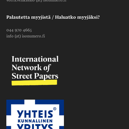
veera.vehkasalo (at) isonumero.fi
Palautetta myyjistä / Haluatko myyjäksi?
044 970 4665
info (at) isonumero.fi