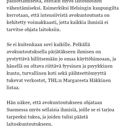
painottamisesta, osittain myös laitoshoidon
vähentämiseksi. Esimerkiksi Helsingin kaupungilta
kerrotaan, että intensiivistä avokuntoutusta on
kehitetty voimakkaasti, jotta kaikkia ihmisiä ei
tarvitse ohjata laitoksiin.
Se ei kuitenkaan sovi kaikille. Pelkällä
avokuntoutuksella pärjätäkseen ihmisen on
pystyttävä hillitsemään jo omaa käyttöhimoaan, ja
hänellä on oltava riittävä fyysinen ja psyykkinen
kunto, turvallinen koti sekä päihteettömyyttä
tukevat verkostot, THL:n Margareeta Häkkinen
listaa.
Hän näkee, että avokuntoutukseen ohjataan
Suomessa myös sellaisia ihmisiä, joille se ei tarjoa
tarpeeksi tukea, ja joiden tulisi päästä
laitoskuntoutukseen.