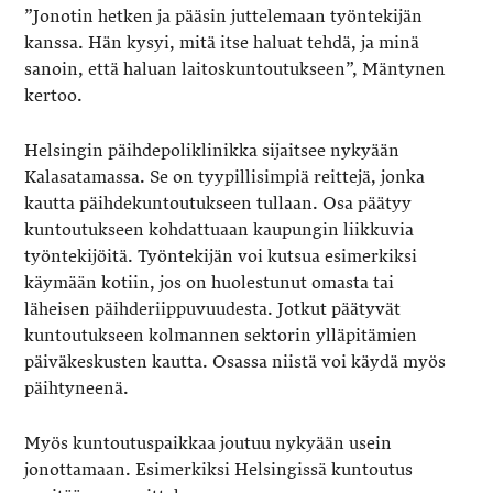
”Jonotin hetken ja pääsin juttelemaan työntekijän
kanssa. Hän kysyi, mitä itse haluat tehdä, ja minä
sanoin, että haluan laitoskuntoutukseen”, Mäntynen
kertoo.
Helsingin päihdepoliklinikka sijaitsee nykyään
Kalasatamassa. Se on tyypillisimpiä reittejä, jonka
kautta päihdekuntoutukseen tullaan. Osa päätyy
kuntoutukseen kohdattuaan kaupungin liikkuvia
työntekijöitä. Työntekijän voi kutsua esimerkiksi
käymään kotiin, jos on huolestunut omasta tai
läheisen päihderiippuvuudesta. Jotkut päätyvät
kuntoutukseen kolmannen sektorin ylläpitämien
päiväkeskusten kautta. Osassa niistä voi käydä myös
päihtyneenä.
Myös kuntoutuspaikkaa joutuu nykyään usein
jonottamaan. Esimerkiksi Helsingissä kuntoutus