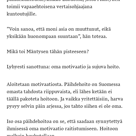
toimii vapaaehtoisena vertaisohjaajana
kuntoutujille.
”Voin sanoa, että moni asia on muuttunut, eikä
yksikään huonompaan suuntaan”, hän toteaa.
Mikä toi Mäntysen tähän pisteeseen?
Lyhyesti sanottuna: oma motivaatio ja sujuva hoito.
Aloitetaan motivaatiosta. Päihdehoito on Suomessa
omasta tahdosta riippuvaista, eli lähes ketään ei
täällä pakoteta hoitoon. Ja vaikka yritettäisiin, harva
pysyy selvin päin arjessa, jos tahto siihen ei ole oma.
Iso osa päihdehoitoa on se, että saadaan synnytettyä
ihmisessä oma motivaatio raitistumiseen. Hoitoon
melkein houkutellaan.