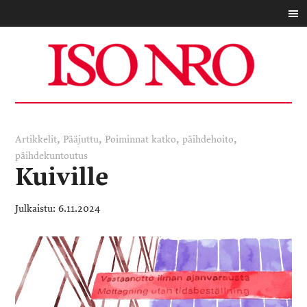
,
,
,
,
Artikkelit
Pääjuttu
Poiminnat
katko
päihdehoito
päihdekuntoutus
Kuiville
6.11.2024