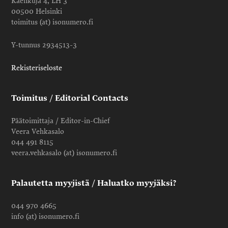
Käenkuja 4, LH 3
00500 Helsinki
toimitus (at) isonumero.fi
Y-tunnus 2934513-3
Rekisteriseloste
Toimitus / Editorial Contacts
Päätoimittaja / Editor-in-Chief
Veera Vehkasalo
044 491 8115
veera.vehkasalo (at) isonumero.fi
Palautetta myyjistä / Haluatko myyjäksi?
044 970 4665
info (at) isonumero.fi