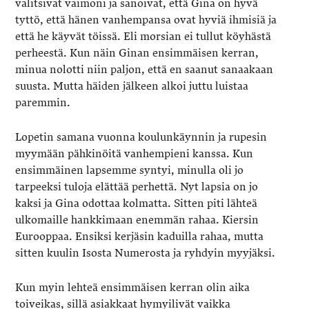
valitsivat vaimoni ja sanoivat, että Gina on hyvä
tyttö, että hänen vanhempansa ovat hyviä ihmisiä ja
että he käyvät töissä. Eli morsian ei tullut köyhästä
perheestä. Kun näin Ginan ensimmäisen kerran,
minua nolotti niin paljon, että en saanut sanaakaan
suusta. Mutta häiden jälkeen alkoi juttu luistaa
paremmin.
Lopetin samana vuonna koulunkäynnin ja rupesin
myymään pähkinöitä vanhempieni kanssa. Kun
ensimmäinen lapsemme syntyi, minulla oli jo
tarpeeksi tuloja elättää perhettä. Nyt lapsia on jo
kaksi ja Gina odottaa kolmatta. Sitten piti lähteä
ulkomaille hankkimaan enemmän rahaa. Kiersin
Eurooppaa. Ensiksi kerjäsin kaduilla rahaa, mutta
sitten kuulin Isosta Numerosta ja ryhdyin myyjäksi.
Kun myin lehteä ensimmäisen kerran olin aika
toiveikas, sillä asiakkaat hymyilivät vaikka