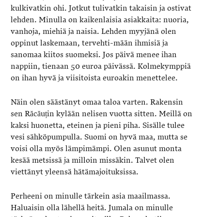
kulkivatkin ohi. Jotkut tulivatkin takaisin ja ostivat
lehden. Minulla on kaikenlaisia asiakkaita: nuoria,
vanhoja, miehiä ja naisia. Lehden myyjänä olen
oppinut laskemaan, tervehti-mään ihmisiä ja
sanomaa kiitos suomeksi. Jos päivä menee ihan
nappiin, tienaan 50 euroa päivässä. Kolmekymppiä
on ihan hyvä ja viisitoista euroakin menettelee.
Näin olen säästänyt omaa taloa varten. Rakensin
sen Răcăuțin kylään nelisen vuotta sitten. Meillä on
kaksi huonetta, eteinen ja pieni piha. Sisälle tulee
vesi sähköpumpulla. Suomi on hyvä maa, mutta se
voisi olla myös lämpimämpi. Olen asunut monta
kesää metsissä ja milloin missäkin. Talvet olen
viettänyt yleensä hätämajoituksissa.
Perheeni on minulle tärkein asia maailmassa.
Haluaisin olla lähellä heitä. Jumala on minulle