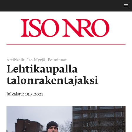
,
,
Artikkelit
Iso Myyjä
Poiminnat
Lehtikaupalla
talonrakentajaksi
19.5.2021