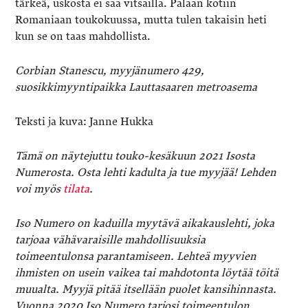
tärkeä, uskosta ei saa vitsailla. Palaan kotiin
Romaniaan toukokuussa, mutta tulen takaisin heti
kun se on taas mahdollista.
Corbian Stanescu, myyjänumero 429,
suosikkimyyntipaikka Lauttasaaren metroasema
Teksti ja kuva: Janne Hukka
Tämä on näytejuttu touko-kesäkuun 2021 Isosta
Numerosta. Osta lehti kadulta ja tue myyjää! Lehden
voi myös
tilata
.
Iso Numero on kaduilla myytävä aikakauslehti, joka
tarjoaa vähävaraisille mahdollisuuksia
toimeentulonsa parantamiseen. Lehteä myyvien
ihmisten on usein vaikea tai mahdotonta löytää töitä
muualta. Myyjä pitää itsellään puolet kansihinnasta.
Vuonna 2020 Iso Numero tarjosi toimeentulon