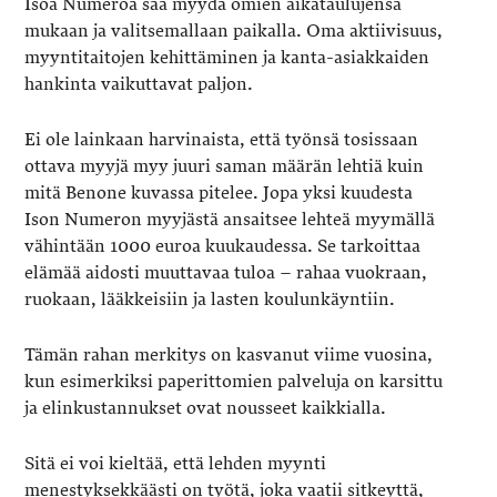
Isoa Numeroa saa myydä omien aikataulujensa
mukaan ja valitsemallaan paikalla. Oma aktiivisuus,
myyntitaitojen kehittäminen ja kanta-asiakkaiden
hankinta vaikuttavat paljon.
Ei ole lainkaan harvinaista, että työnsä tosissaan
ottava myyjä myy juuri saman määrän lehtiä kuin
mitä Benone kuvassa pitelee. Jopa yksi kuudesta
Ison Numeron myyjästä ansaitsee lehteä myymällä
vähintään 1000 euroa kuukaudessa. Se tarkoittaa
elämää aidosti muuttavaa tuloa – rahaa vuokraan,
ruokaan, lääkkeisiin ja lasten koulunkäyntiin.
Tämän rahan merkitys on kasvanut viime vuosina,
kun esimerkiksi paperittomien palveluja on karsittu
ja elinkustannukset ovat nousseet kaikkialla.
Sitä ei voi kieltää, että lehden myynti
menestyksekkäästi on työtä, joka vaatii sitkeyttä,