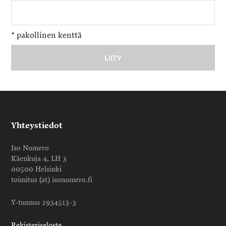
*
pakollinen kenttä
Yhteystiedot
Iso Numero
Käenkuja 4, LH 3
00500 Helsinki
toimitus (at) isonumero.fi
Y-tunnus 2934513-3
Rekisteriseloste