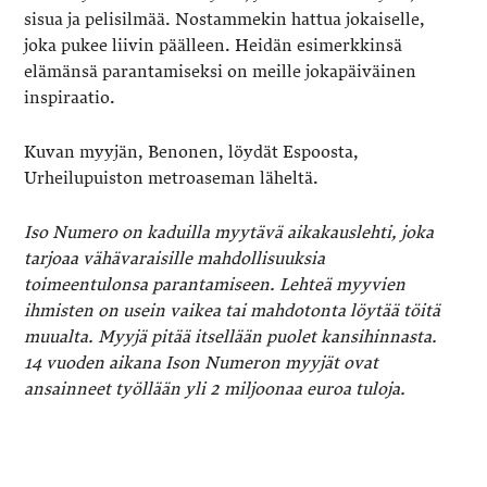
sisua ja pelisilmää. Nostammekin hattua jokaiselle,
joka pukee liivin päälleen. Heidän esimerkkinsä
elämänsä parantamiseksi on meille jokapäiväinen
inspiraatio.
Kuvan myyjän, Benonen, löydät Espoosta,
Urheilupuiston metroaseman läheltä.
Iso Numero on kaduilla myytävä aikakauslehti, joka
tarjoaa vähävaraisille mahdollisuuksia
toimeentulonsa parantamiseen. Lehteä myyvien
ihmisten on usein vaikea tai mahdotonta löytää töitä
muualta. Myyjä pitää itsellään puolet kansihinnasta.
14 vuoden aikana Ison Numeron myyjät ovat
ansainneet työllään yli 2 miljoonaa euroa tuloja.