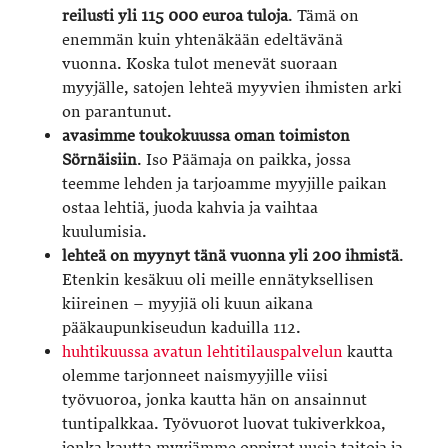
reilusti yli 115 000 euroa tuloja
. Tämä on
enemmän kuin yhtenäkään edeltävänä
vuonna. Koska tulot menevät suoraan
myyjälle, satojen lehteä myyvien ihmisten arki
on parantunut.
avasimme toukokuussa oman toimiston
Sörnäisiin
. Iso Päämaja on paikka, jossa
teemme lehden ja tarjoamme myyjille paikan
ostaa lehtiä, juoda kahvia ja vaihtaa
kuulumisia.
lehteä on myynyt tänä vuonna yli 200 ihmistä
.
Etenkin kesäkuu oli meille ennätyksellisen
kiireinen – myyjiä oli kuun aikana
pääkaupunkiseudun kaduilla 112.
huhtikuussa avatun lehtitilauspalvelun
kautta
olemme tarjonneet naismyyjille viisi
työvuoroa, jonka kautta hän on ansainnut
tuntipalkkaa. Työvuorot luovat tukiverkkoa,