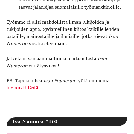
jonka kautta myyjämme oppivat uusia taitoja ja
saavat jalansijaa suomalaisille työmarkkinoille.
Työmme ei olisi mahdollista ilman lukijoiden ja
tukijoiden apua. Sydämellinen kiitos kaikille lehden
ostajille, mainostajille ja ihmisille, jotka vievät
Ison
Numeron
viestiä eteenpäin.
Jatketaan samaan malliin ja tehdään tästä
Ison
Numeron
ennätysvuosi!
PS. Tapoja tukea
Ison Numeron
työtä on monia –
lue niistä tästä
.
Iso Numero #110