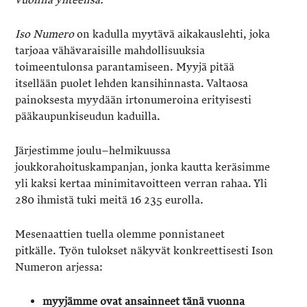
vuonna yhteensä.
Iso Numero
on kadulla myytävä aikakauslehti, joka
tarjoaa vähävaraisille mahdollisuuksia
toimeentulonsa parantamiseen. Myyjä pitää
itsellään puolet lehden kansihinnasta. Valtaosa
painoksesta myydään irtonumeroina erityisesti
pääkaupunkiseudun kaduilla.
Järjestimme joulu–helmikuussa
joukkorahoituskampanjan, jonka kautta keräsimme
yli kaksi kertaa minimitavoitteen verran rahaa. Yli
280 ihmistä tuki meitä 16 235 eurolla.
Mesenaattien tuella olemme ponnistaneet
pitkälle. Työn tulokset näkyvät konkreettisesti Ison
Numeron arjessa:
myyjämme ovat ansainneet tänä vuonna