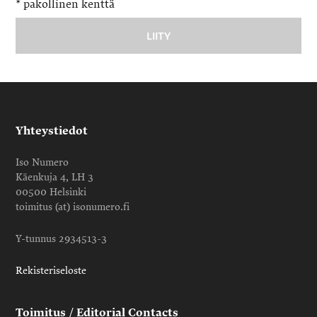
*
pakollinen kenttä
Yhteystiedot
Iso Numero
Käenkuja 4, LH 3
00500 Helsinki
toimitus (at) isonumero.fi
Y-tunnus 2934513-3
Rekisteriseloste
Toimitus / Editorial Contacts