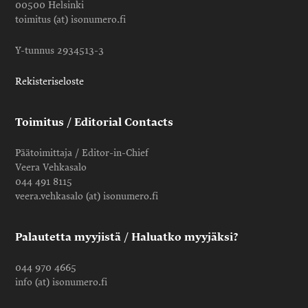
00500 Helsinki
toimitus (at) isonumero.fi
Y-tunnus 2934513-3
Rekisteriseloste
Toimitus / Editorial Contacts
Päätoimittaja / Editor-in-Chief
Veera Vehkasalo
044 491 8115
veera.vehkasalo (at) isonumero.fi
Palautetta myyjistä / Haluatko myyjäksi?
044 970 4665
info (at) isonumero.fi