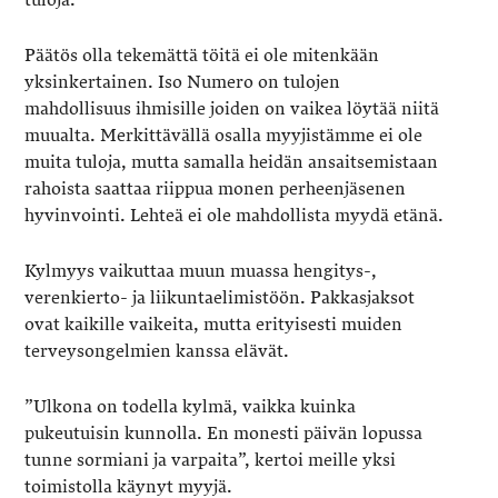
Päätös olla tekemättä töitä ei ole mitenkään
yksinkertainen. Iso Numero on tulojen
mahdollisuus ihmisille joiden on vaikea löytää niitä
muualta. Merkittävällä osalla myyjistämme ei ole
muita tuloja, mutta samalla heidän ansaitsemistaan
rahoista saattaa riippua monen perheenjäsenen
hyvinvointi. Lehteä ei ole mahdollista myydä etänä.
Kylmyys vaikuttaa muun muassa hengitys-,
verenkierto- ja liikuntaelimistöön. Pakkasjaksot
ovat kaikille vaikeita, mutta erityisesti muiden
terveysongelmien kanssa elävät.
”Ulkona on todella kylmä, vaikka kuinka
pukeutuisin kunnolla. En monesti päivän lopussa
tunne sormiani ja varpaita”, kertoi meille yksi
toimistolla käynyt myyjä.