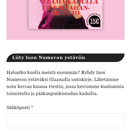
Liity Ison Numeron ystäviin
Haluatko kuulla meistä enemmän? Ryhdy Ison
Numeron ystäväksi tilaamalla uutiskirje. Lähetämme
noin kerran kuussa viestin, jossa kerromme kuulumisia
toimistolta ja pääkaupunkiseudun kaduilta.
Sähköposti
*