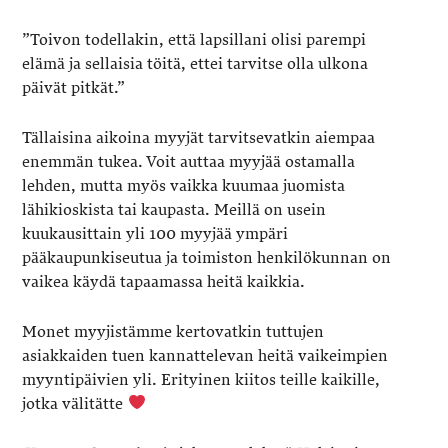
”Toivon todellakin, että lapsillani olisi parempi
elämä ja sellaisia töitä, ettei tarvitse olla ulkona
päivät pitkät.”
Tällaisina aikoina myyjät tarvitsevatkin aiempaa
enemmän tukea. Voit auttaa myyjää ostamalla
lehden, mutta myös vaikka kuumaa juomista
lähikioskista tai kaupasta. Meillä on usein
kuukausittain yli 100 myyjää ympäri
pääkaupunkiseutua ja toimiston henkilökunnan on
vaikea käydä tapaamassa heitä kaikkia.
Monet myyjistämme kertovatkin tuttujen
asiakkaiden tuen kannattelevan heitä vaikeimpien
myyntipäivien yli. Erityinen kiitos teille kaikille,
jotka välitätte