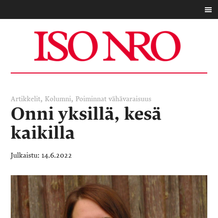
,
,
Artikkelit
Kolumni
Poiminnat
vähävaraisuus
Onni yksillä, kesä
kaikilla
14.6.2022