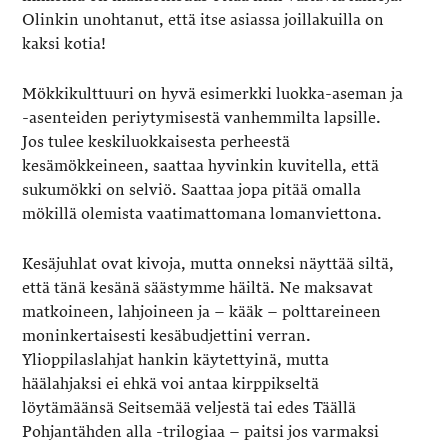
Olinkin unohtanut, että itse asiassa joillakuilla on
kaksi kotia!
Mökkikulttuuri on hyvä esimerkki luokka-aseman ja
-asenteiden periytymisestä vanhemmilta lapsille.
Jos tulee keskiluokkaisesta perheestä
kesämökkeineen, saattaa hyvinkin kuvitella, että
sukumökki on selviö. Saattaa jopa pitää omalla
mökillä olemista vaatimattomana lomanviettona.
Kesäjuhlat ovat kivoja, mutta onneksi näyttää siltä,
että tänä kesänä säästymme häiltä. Ne maksavat
matkoineen, lahjoineen ja – kääk – polttareineen
moninkertaisesti kesäbudjettini verran.
Ylioppilaslahjat hankin käytettyinä, mutta
häälahjaksi ei ehkä voi antaa kirppikseltä
löytämäänsä Seitsemää veljestä tai edes Täällä
Pohjantähden alla -trilogiaa – paitsi jos varmaksi