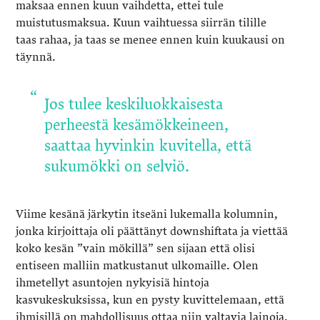
maksaa ennen kuun vaihdetta, ettei tule
muistutusmaksua. Kuun vaihtuessa siirrän tilille
taas rahaa, ja taas se menee ennen kuin kuukausi on
täynnä.
Jos tulee keskiluokkaisesta
perheestä kesämökkeineen,
saattaa hyvinkin kuvitella, että
sukumökki on selviö.
Viime kesänä järkytin itseäni lukemalla kolumnin,
jonka kirjoittaja oli päättänyt downshiftata ja viettää
koko kesän ”vain mökillä” sen sijaan että olisi
entiseen malliin matkustanut ulkomaille. Olen
ihmetellyt asuntojen nykyisiä hintoja
kasvukeskuksissa, kun en pysty kuvittelemaan, että
ihmisillä on mahdollisuus ottaa niin valtavia lainoja.