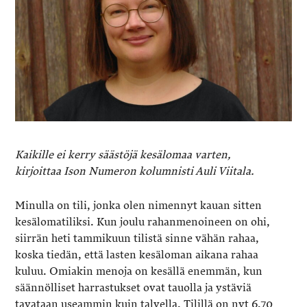
Kaikille ei kerry säästöjä kesälomaa varten,
kirjoittaa Ison Numeron kolumnisti Auli Viitala.
Minulla on tili, jonka olen nimennyt kauan sitten
kesälomatiliksi. Kun joulu rahanmenoineen on ohi,
siirrän heti tammikuun tilistä sinne vähän rahaa,
koska tiedän, että lasten kesäloman aikana rahaa
kuluu. Omiakin menoja on kesällä enemmän, kun
säännölliset harrastukset ovat tauolla ja ystäviä
tavataan useammin kuin talvella. Tilillä on nyt 6,70