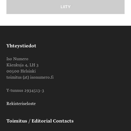
Yhteystiedot
Iso Numero
Käenkuja 4, LH 3
00500 Helsinki
toimitus (at) isonumero.fi
Y-tunnus 2934513-3
Rekisteriseloste
Toimitus / Editorial Contacts