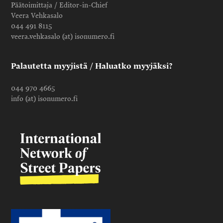
Päätoimittaja / Editor-in-Chief
Veera Vehkasalo
044 491 8115
veera.vehkasalo (at) isonumero.fi
Palautetta myyjistä / Haluatko myyjäksi?
044 970 4665
info (at) isonumero.fi