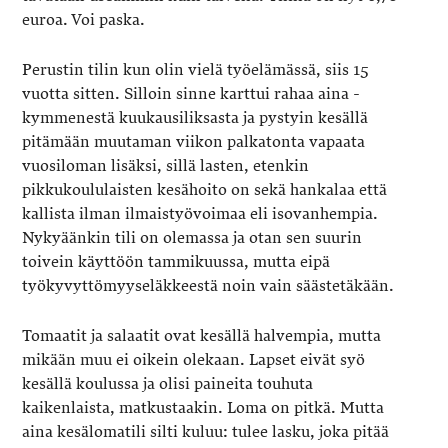
euroa. Voi paska.
Perustin tilin kun olin vielä työelämässä, siis 15
vuotta sitten. Silloin sinne karttui rahaa aina ­
kymmenestä kuukausiliksasta ja pystyin kesällä
pitämään muutaman viikon palkatonta vapaata
vuosiloman lisäksi, sillä lasten, etenkin
pikkukoululaisten kesähoito on sekä hankalaa että
kallista ilman ilmaistyövoimaa eli isovanhempia.
Nykyäänkin tili on olemassa ja otan sen suurin
toivein käyttöön tammikuussa, mutta eipä
työkyvyttömyyseläkkeestä noin vain säästetäkään.
Tomaatit ja salaatit ovat kesällä halvempia, mutta
mikään muu ei oikein olekaan. Lapset eivät syö
kesällä koulussa ja olisi paineita touhuta
kaikenlaista, matkustaakin. Loma on pitkä. Mutta
aina kesälomatili silti kuluu: tulee lasku, joka pitää