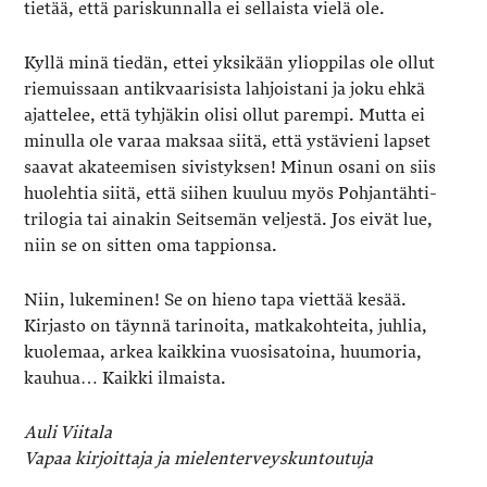
tietää, että pariskunnalla ei sellaista vielä ole.
Kyllä minä tiedän, ettei yksikään ylioppilas ole ollut
riemuissaan antikvaarisista lahjoistani ja joku ehkä
ajattelee, että tyhjäkin olisi ollut parempi. Mutta ei
minulla ole varaa maksaa siitä, että ystävieni lapset
saavat akateemisen sivistyksen! Minun osani on siis
huolehtia siitä, että siihen kuuluu myös Pohjantähti-
trilogia tai ainakin Seitsemän veljestä. Jos eivät lue,
niin se on sitten oma tappionsa.
Niin, lukeminen! Se on hieno tapa viettää kesää.
Kirjasto on täynnä tarinoita, matkakohteita, juhlia,
kuolemaa, arkea kaikkina vuosisatoina, huumoria,
kauhua… Kaikki ilmaista.
Auli Viitala
Vapaa kirjoittaja ja mielenterveyskuntoutuja