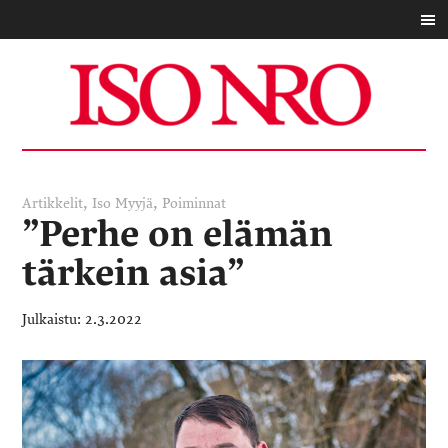
,
,
Artikkelit
Iso Myyjä
Poiminnat
”Perhe on elämän
tärkein asia”
2.3.2022