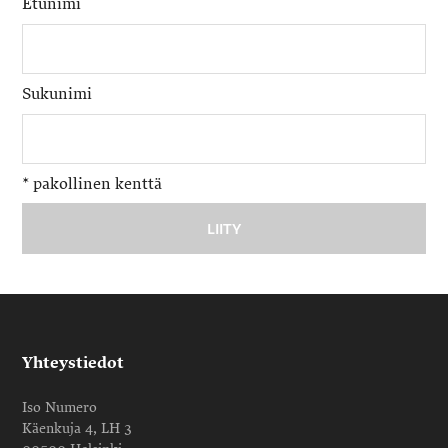
Etunimi
Sukunimi
*
pakollinen kenttä
Yhteystiedot
Iso Numero
Käenkuja 4, LH 3