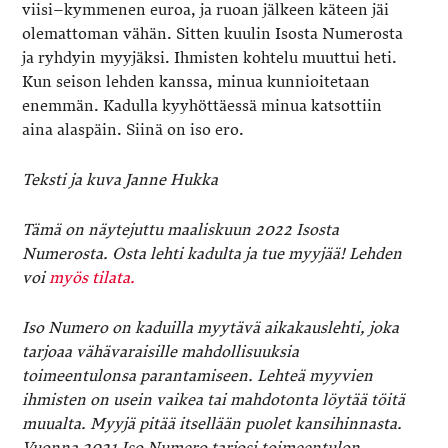
viisi–kymmenen euroa, ja ruoan jälkeen käteen jäi
olemattoman vähän. Sitten kuulin Isosta Numerosta
ja ryhdyin myyjäksi. Ihmisten kohtelu muuttui heti.
Kun seison lehden kanssa, minua kunnioitetaan
enemmän. Kadulla kyyhöttäessä minua katsottiin
aina alaspäin. Siinä on iso ero.
Teksti ja kuva Janne Hukka
Tämä on näytejuttu maaliskuun 2022 Isosta
Numerosta. Osta lehti kadulta ja tue myyjää!
Lehden
voi
myös tilata.
Iso Numero on kaduilla myytävä aikakauslehti, joka
tarjoaa vähävaraisille mahdollisuuksia
toimeentulonsa parantamiseen. Lehteä myyvien
ihmisten on usein vaikea tai mahdotonta löytää töitä
muualta. Myyjä pitää itsellään puolet kansihinnasta.
Vuonna 2021 Iso Numero tarjosi toimeentulon