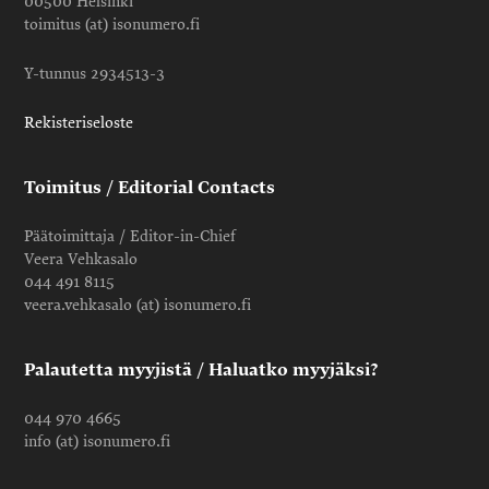
00500 Helsinki
toimitus (at) isonumero.fi
Y-tunnus 2934513-3
Rekisteriseloste
Toimitus / Editorial Contacts
Päätoimittaja / Editor-in-Chief
Veera Vehkasalo
044 491 8115
veera.vehkasalo (at) isonumero.fi
Palautetta myyjistä / Haluatko myyjäksi?
044 970 4665
info (at) isonumero.fi