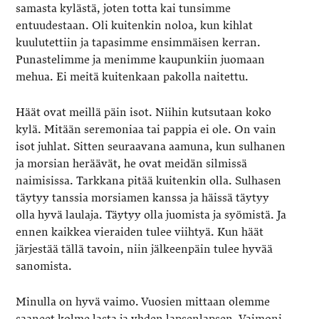
samasta kylästä, joten totta kai tunsimme
entuudestaan. Oli kuitenkin noloa, kun kihlat
kuulutettiin ja tapasimme ensimmäisen kerran.
Punastelimme ja menimme kaupunkiin juomaan
mehua. Ei meitä kuitenkaan pakolla naitettu.
Häät ovat meillä päin isot. Niihin kutsutaan koko
kylä. Mitään seremoniaa tai pappia ei ole. On vain
isot juhlat. Sitten seuraavana aamuna, kun sulhanen
ja morsian heräävät, he ovat meidän silmissä
naimisissa. Tarkkana pitää kuitenkin olla. Sulhasen
täytyy tanssia morsiamen kanssa ja häissä täytyy
olla hyvä laulaja. Täytyy olla juomista ja syömistä. Ja
ennen kaikkea vieraiden tulee viihtyä. Kun häät
järjestää tällä tavoin, niin jälkeenpäin tulee hyvää
sanomista.
Minulla on hyvä vaimo. Vuosien mittaan olemme
saaneet kolme lasta ja yhden lapsenlapsen. Vaimoni