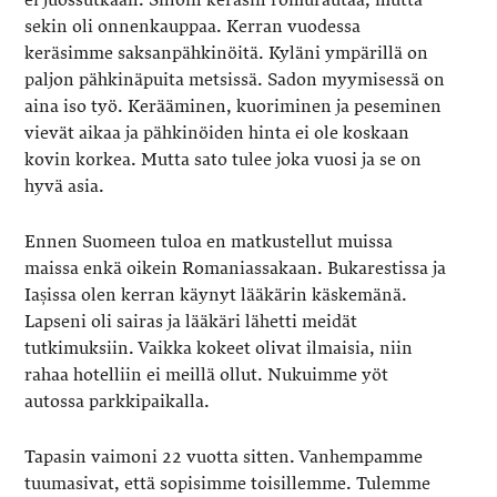
sekin oli onnenkauppaa. Kerran vuodessa
keräsimme saksanpähkinöitä. Kyläni ympärillä on
paljon pähkinäpuita metsissä. Sadon myymisessä on
aina iso työ. Kerääminen, kuoriminen ja peseminen
vievät aikaa ja pähkinöiden hinta ei ole koskaan
kovin korkea. Mutta sato tulee joka vuosi ja se on
hyvä asia.
Ennen Suomeen tuloa en matkustellut muissa
maissa enkä oikein Romaniassakaan. Bukarestissa ja
Iașissa olen kerran käynyt lääkärin käskemänä.
Lapseni oli sairas ja lääkäri lähetti meidät
tutkimuksiin. Vaikka kokeet olivat ilmaisia, niin
rahaa hotelliin ei meillä ollut. Nukuimme yöt
autossa parkkipaikalla.
Tapasin vaimoni 22 vuotta sitten. Vanhempamme
tuumasivat, että sopisimme toisillemme. Tulemme