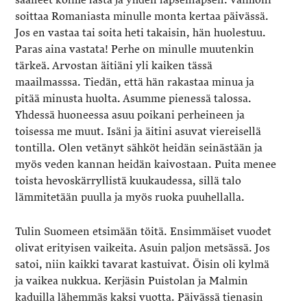
soittaa Romaniasta minulle monta kertaa päivässä.
Jos en vastaa tai soita heti takaisin, hän huolestuu.
Paras aina vastata! Perhe on minulle muutenkin
tärkeä. Arvostan äitiäni yli kaiken tässä
maailmasssa. Tiedän, että hän rakastaa minua ja
pitää minusta huolta. Asumme pienessä talossa.
Yhdessä huoneessa asuu poikani perheineen ja
toisessa me muut. Isäni ja äitini asuvat viereisellä
tontilla. Olen vetänyt sähköt heidän seinästään ja
myös veden kannan heidän kaivostaan. Puita menee
toista hevoskärryllistä kuukaudessa, sillä talo
lämmitetään puulla ja myös ruoka puuhellalla.
Tulin Suomeen etsimään töitä. Ensimmäiset vuodet
olivat erityisen vaikeita. Asuin paljon metsässä. Jos
satoi, niin kaikki tavarat kastuivat. Öisin oli kylmä
ja vaikea nukkua. Kerjäsin Puistolan ja Malmin
kaduilla lähemmäs kaksi vuotta. Päivässä tienasin