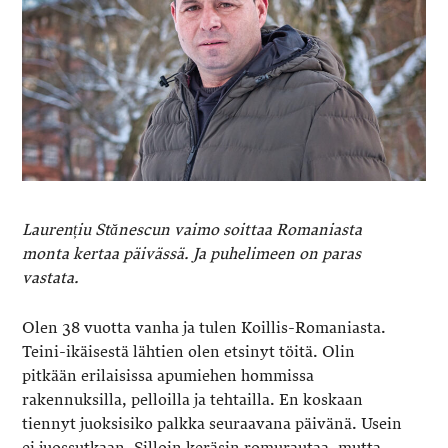
Laurențiu Stănescun vaimo soittaa Romaniasta
monta kertaa päivässä. Ja puhelimeen on paras
vastata.
Olen 38 vuotta vanha ja tulen Koillis-Romaniasta.
Teini-ikäisestä lähtien olen etsinyt töitä. Olin
pitkään erilaisissa apumiehen hommissa
rakennuksilla, pelloilla ja tehtailla. En koskaan
tiennyt juoksisiko palkka seuraavana päivänä. Usein
ei juossutkaan. Silloin keräsin romurautaa, mutta