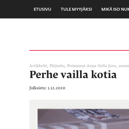
ETUSIVU
TULE MYYJÄKSI
MIKÄ ISO N
,
,
,
Artikkelit
Pääjuttu
Poiminnat
Anna-Sofia Joro
asun
Perhe vailla kotia
1.12.2020