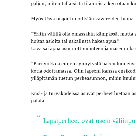
paljon, miten tällaisista tilanteista kerrotaan 
Myös Usva majoittui pitkään kavereiden luona.
”Yritin välillä olla omassakin kämpässä, mutta 
hoitaa asioita tai uskallusta hakea apua.”
Usva sai apua asunnottomuuteen ja masennuksee
”Pari viikkoa ennen synnytystä hakeuduin ensikot
kotia odottamassa. Olin lapseni kanssa ensiko
ylläpitämän tuetun perheasunnon, mihin kuulu
Ensi- ja turvakodeissa asuvat perheet luetaan 
palata.
Lapsiperheet ovat usein väliinpu