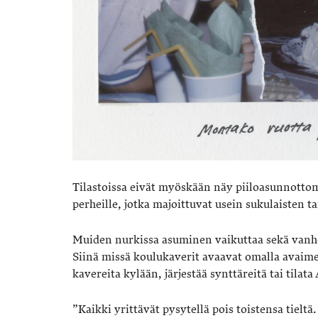
Tilastoissa eivät myöskään näy piiloasunnottoma
perheille, jotka majoittuvat usein sukulaisten ta
Muiden nurkissa asuminen vaikuttaa sekä vanhem
Siinä missä koulukaverit avaavat omalla avaimel
kavereita kylään, järjestää synttäreitä tai tilat
”Kaikki yrittävät pysytellä pois toistensa tieltä