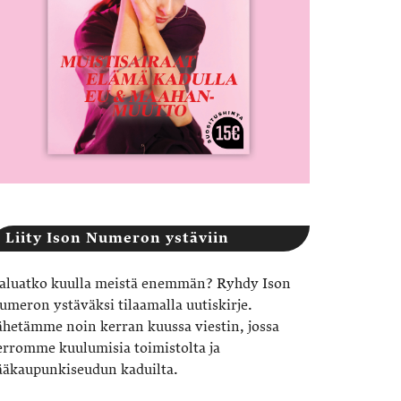
Liity Ison Numeron ystäviin
aluatko kuulla meistä enemmän? Ryhdy Ison
umeron ystäväksi tilaamalla uutiskirje.
ähetämme noin kerran kuussa viestin, jossa
erromme kuulumisia toimistolta ja
ääkaupunkiseudun kaduilta.