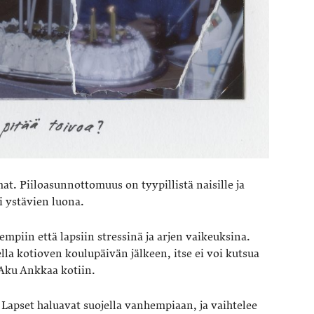
t. Piiloasunnottomuus on tyypillistä naisille ja
i ystävien luona.
piin että lapsiin stressinä ja arjen vaikeuksina.
la kotioven koulupäivän jälkeen, itse ei voi kutsua
a Aku Ankkaa kotiin.
. Lapset haluavat suojella vanhempiaan, ja vaihtelee