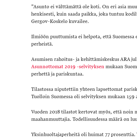
”Asunto ei välttämättä ole koti. On eri asia muu
henkisesti, kuin saada paikka, joka tuntuu kodil
Gergov-Koskelo kuvailee.
Ilmiöön puuttumista ei helpota, että Suomessa ei
perheistä.
Asumisen rahoitus- ja kehittämiskeskus ARA jul
Asunnottomat 2019 -selvityksen
mukaan Suomes
perhettä ja pariskuntaa.
Tilastossa niputettiin yhteen lapsettomat parisk
Tuolloin Suomessa oli selvityksen mukaan 159 
Vuoden 2018 tilastot kertovat myös, että noin n
maahanmuuttajia. Todellisuudessa määrä on luu
Yksinhuoltajaperheitä oli huimat 77 prosenttia. V