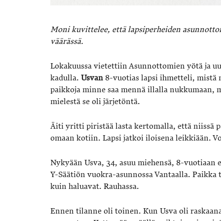
Moni kuvittelee, että lapsiperheiden asunnotto
väärässä.
Lokakuussa vietettiin Asunnottomien yötä ja uut
kadulla.
Usvan
8-vuotias lapsi ihmetteli, mistä 
paikkoja minne saa mennä illalla nukkumaan, mu
mielestä se oli järjetöntä.
Äiti yritti piristää lasta kertomalla, että niissä
omaan kotiin. Lapsi jatkoi iloisena leikkiään. Voi
Nykyään Usva, 34, asuu miehensä, 8-vuotiaan es
Y-Säätiön vuokra-asunnossa Vantaalla. Paikka tu
kuin haluavat. Rauhassa.
Ennen tilanne oli toinen. Kun Usva oli raskaana j