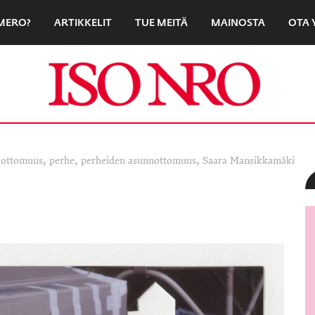
UMERO?
ARTIKKELIT
TUE MEITÄ
MAINOSTA
OTA 
,
,
,
nottomuus
perhe
perheiden asunnottomuus
Saara Mansikkamäki