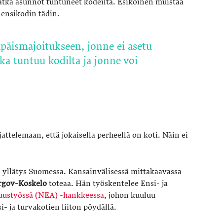
vätkä asunnot tuntuneet kodeilta. Esikoinen muistaa
 ensikodin tädin.
apäismajoitukseen, jonne ei asetu
oka tuntuu kodilta ja jonne voi
ttelemaan, että jokaisella perheellä on koti. Näin ei
yllätys Suomessa. Kansainvälisessä mittakaavassa
rgov-Koskelo
toteaa. Hän työskentelee Ensi- ja
uustyössä (NEA) -hankkeessa
, johon kuuluu
- ja turvakotien liiton pöydällä.