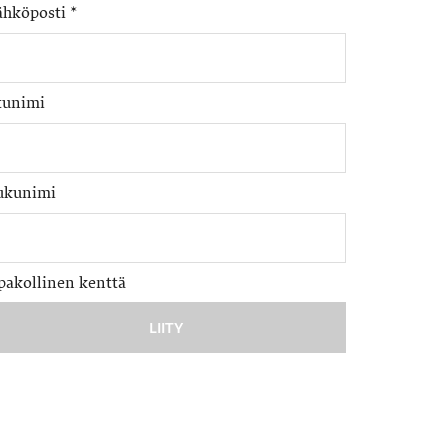
ähköposti
*
tunimi
ukunimi
pakollinen kenttä