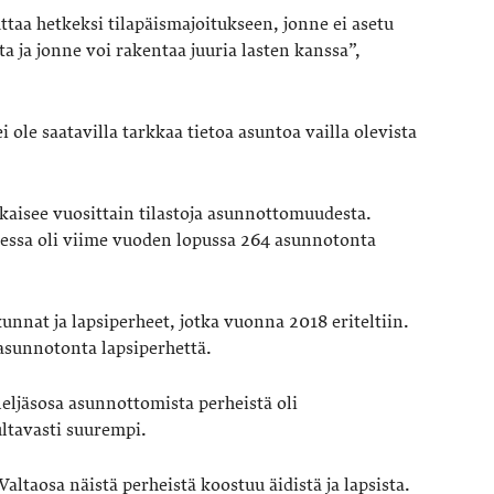
ttaa hetkeksi tilapäismajoitukseen, jonne ei asetu
ta ja jonne voi rakentaa juuria lasten kanssa”,
 ole saatavilla tarkkaa tietoa asuntoa vailla olevista
kaisee vuosittain tilastoja asunnottomuudesta.
sa oli viime vuoden lopussa 264 asunnotonta
unnat ja lapsiperheet, jotka vuonna 2018 eriteltiin.
asunnotonta lapsiperhettä.
eljäsosa asunnottomista perheistä oli
ltavasti suurempi.
altaosa näistä perheistä koostuu äidistä ja lapsista.