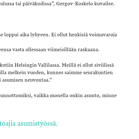
koulussa tai päiväkodissa”, Gergov-Koskelo kuvailee.
se loppui aika lyhyeen. Ei ollut henkisiä voimavaroja
nsa vasta ollessaan viimeisillään raskaana.
iin Helsingin Vallilassa. Meillä ei ollut siviilissä
dilla melkein vuoden, kunnes saimme seurakuntien
i asumisen neuvontaa.”
asunnottomiksi, vaikka monella onkin asunto, minne
toajia asumistyössä.