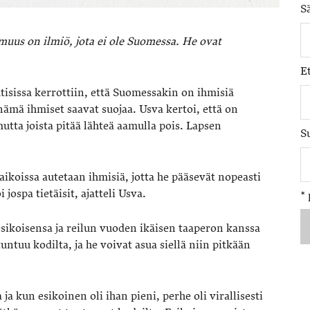
S
muus on ilmiö, jota ei ole Suomessa. He ovat
E
isissa kerrottiin, että Suomessakin on ihmisiä
nämä ihmiset saavat suojaa. Usva kertoi, että on
tta joista pitää lähteä aamulla pois. Lapsen
S
 paikoissa autetaan ihmisiä, jotta he pääsevät nopeasti
 jospa tietäisit, ajatteli Usva.
*
ikoisensa ja reilun vuoden ikäisen taaperon kanssa
ntuu kodilta, ja he voivat asua siellä niin pitkään
a kun esikoinen oli ihan pieni, perhe oli virallisesti