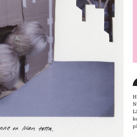
H
N
L
k
p