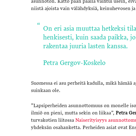
asunnoton. Katto pään päällä vaihtui usein, ei
niistä ajoista vain välähdyksiä, keinuhevosen ja
On eri asia muuttaa hetkeksi til
henkisesti, kuin saada paikka, j
rakentaa juuria lasten kanssa.
Petra Gergov-Koskelo
Suomessa ei asu perheitä kadulla, mikä hämää aja
suinkaan ole.
”Lapsiperheiden asunnottomuus on monelle iso 
ilmiö on pieni, mutta sekin on liikaa”,
Petra Ge
turvakotien liitossa
Naiserityisyys asunnottom
yhdeksän osahanketta. Perheiden asiat ovat Ensi