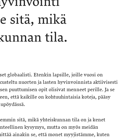
yvinvointi
ee sitä, mikä
kunnan tila.
 globaalisti. Etenkin lapsille, joille vuosi on
usteltu nuorten ja lasten hyvinvoinnista aktiivisesti
isen puuttumisen opit olisivat menneet perille. Ja se
een, että kaikille on kohtuuhintaisia koteja, pääsy
lupöydässä.
isemmin sitä, mikä yhteiskunnan tila on ja kenet
rakenteellinen kysymys, mutta on myös meidän
mittää ainakin se, että monet myyjistämme, kuten