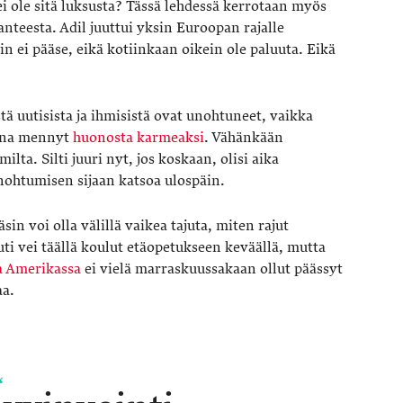
ei ole sitä luksusta? Tässä lehdessä kerrotaan myös
anteesta. Adil juuttui yksin Euroopan rajalle
n ei pääse, eikä kotiinkaan oikein ole paluuta. Eikä
 uutisista ja ihmisistä ovat unohtuneet, vaikka
kana mennyt
huonosta karmeaksi
. Vähänkään
ta. Silti juuri nyt, jos koskaan, olisi aika
nohtumisen sijaan katsoa ulospäin.
in voi olla välillä vaikea tajuta, miten rajut
ti vei täällä koulut etäopetukseen keväällä, mutta
a Amerikassa
ei vielä marraskuussakaan ollut päässyt
aa.