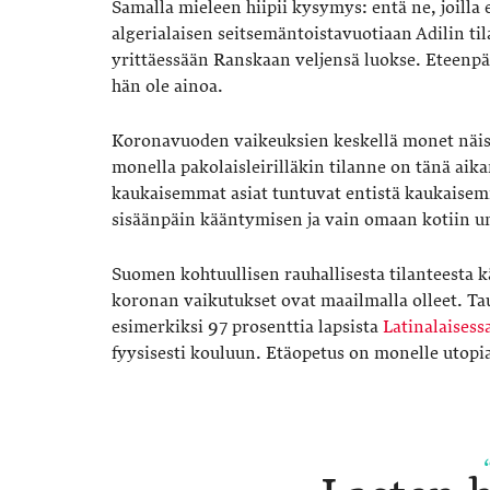
Samalla mieleen hiipii kysymys: entä ne, joilla 
algerialaisen seitsemäntoistavuotiaan Adilin til
yrittäessään Ranskaan veljensä luokse. Eteenpäi
hän ole ainoa.
Koronavuoden vaikeuksien keskellä monet näistä
monella pakolaisleirilläkin tilanne on tänä ai
kaukaisemmat asiat tuntuvat entistä kaukaisemmil
sisäänpäin kääntymisen ja vain omaan kotiin u
Suomen kohtuullisen rauhallisesta tilanteesta käs
koronan vaikutukset ovat maailmalla olleet. Tau
esimerkiksi 97 prosenttia lapsista
Latinalaisess
fyysisesti kouluun. Etäopetus on monelle utopi