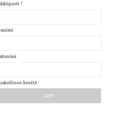
ähköposti
*
tunimi
ukunimi
pakollinen kenttä