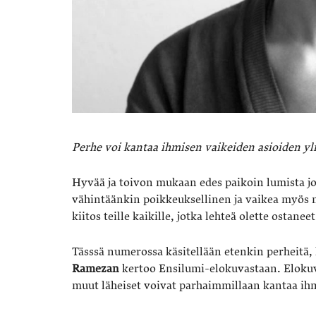
Perhe voi kantaa ihmisen vaikeiden asioiden yli,
Hyvää ja toivon mukaan edes paikoin lumista jou
vähintäänkin poikkeuksellinen ja vaikea myös m
kiitos teille kaikille, jotka lehteä olette ostane
Tässsä numerossa käsitellään etenkin perheitä, 
Ramezan
kertoo Ensilumi-elokuvastaan. Elokuva
muut läheiset voivat parhaimmillaan kantaa ihm