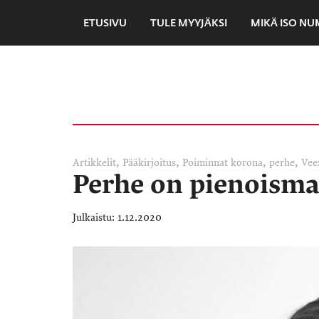
ETUSIVU
TULE MYYJÄKSI
MIKÄ ISO N
,
,
,
,
Artikkelit
Pääkirjoitus
Poiminnat
korona
perhe
Vee
Perhe on pienoisma
1.12.2020