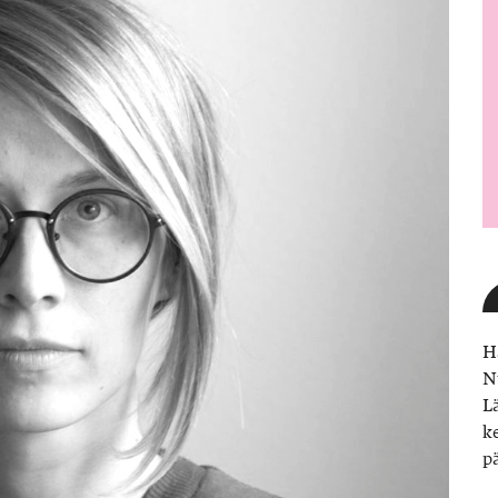
H
N
L
k
p