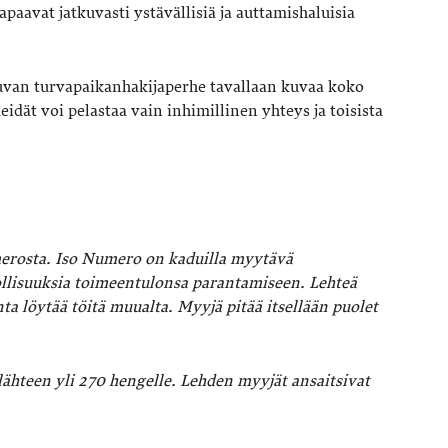
tapaavat jatkuvasti ystävällisiä ja auttamishaluisia
uvan turvapaikanhakijaperhe tavallaan kuvaa koko
eidät voi pelastaa vain inhimillinen yhteys ja toisista
erosta. Iso Numero on kaduilla myytävä
dollisuuksia toimeentulonsa parantamiseen. Lehteä
a löytää töitä muualta. Myyjä pitää itsellään puolet
ähteen yli 270 hengelle. Lehden myyjät ansaitsivat