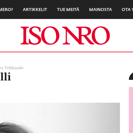
UMERO?
ARTIKKELIT
TUE MEITÄ
MAINOSTA
OTA 
ra Vehkasalo
lli