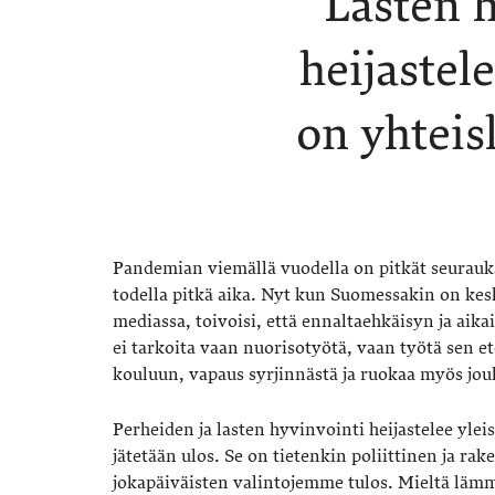
Lasten h
heijastel
on yhteis
Pandemian viemällä vuodella on pitkät seuraukset
todella pitkä aika. Nyt kun Suomessakin on kesk
mediassa, toivoisi, että ennaltaehkäisyn ja aika
ei tarkoita vaan nuorisotyötä, vaan työtä sen et
kouluun, vapaus syrjinnästä ja ruokaa myös jou
Perheiden ja lasten hyvinvointi heijastelee yle
jätetään ulos. Se on tietenkin poliittinen ja 
jokapäiväisten valintojemme tulos. Mieltä läm