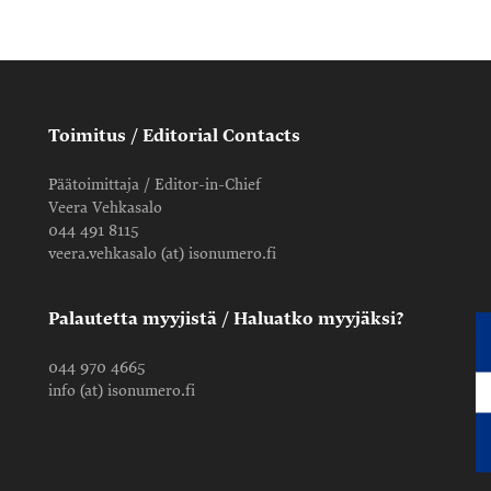
Toimitus / Editorial Contacts
Päätoimittaja / Editor-in-Chief
Veera Vehkasalo
044 491 8115
veera.vehkasalo (at) isonumero.fi
Palautetta myyjistä / Haluatko myyjäksi?
044 970 4665
info (at) isonumero.fi