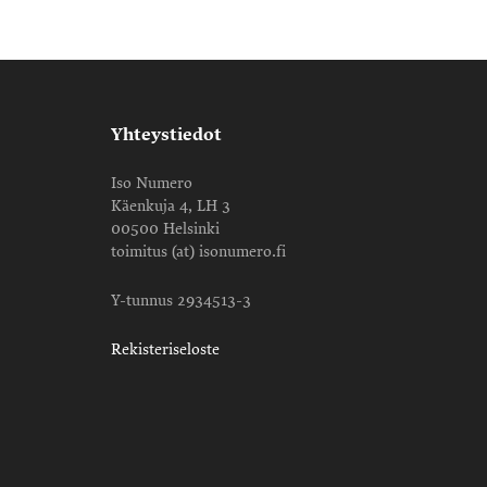
Yhteystiedot
Iso Numero
Käenkuja 4, LH 3
00500 Helsinki
toimitus (at) isonumero.fi
Y-tunnus 2934513-3
Rekisteriseloste