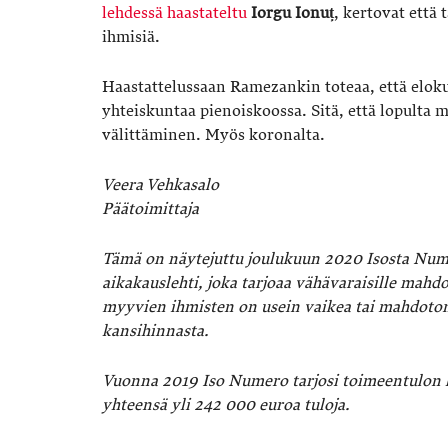
lehdessä haastateltu
Iorgu Ionuț
, kertovat että 
ihmisiä.
Haastattelussaan Ramezankin toteaa, että elok
yhteiskuntaa pienoiskoossa. Sitä, että lopulta m
välittäminen. Myös koronalta.
Veera Vehkasalo
Päätoimittaja
Tämä on näytejuttu joulukuun 2020 Isosta Num
aikakauslehti, joka tarjoaa vähävaraisille mah
myyvien ihmisten on usein vaikea tai mahdotont
kansihinnasta.
Vuonna 2019 Iso Numero tarjosi toimeentulon l
yhteensä yli 242 000 euroa tuloja.