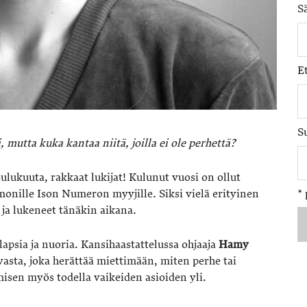
S
E
S
 mutta kuka kantaa niitä, joilla ei ole perhettä?
lukuuta, rakkaat lukijat! Kulunut vuosi on ollut
onille Ison Numeron myyjille. Siksi vielä erityinen
*
et ja lukeneet tänäkin aikana.
lapsia ja nuoria. Kansihaastattelussa ohjaaja
Hamy
sta, joka herättää miettimään, miten perhe tai
isen myös todella vaikeiden asioiden yli.