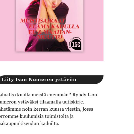
Liity Ison Numeron ystäviin
aluatko kuulla meistä enemmän? Ryhdy Ison
umeron ystäväksi tilaamalla uutiskirje.
ähetämme noin kerran kuussa viestin, jossa
erromme kuulumisia toimistolta ja
ääkaupunkiseudun kaduilta.