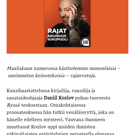
Maaliskuun numerossa käsittelemme monenlaisia –
useimmiten keinotekoisia – rajanvetoja.
Kansihaastattelussa kirjailija, runoilija ja
sanataideohjaaja
Daniil Kozlov
puhuu tuoreesta
Ryssä
-teoksestaan. Omakohtaisessa
proosateoksessa hän tutkii venäläisyyttä, joka on
hänelle edelleen mysteeri. Vauvana Suomeen
muuttanut Kozlov oppi muiden ihmisten
väkivaltaisten määritelmien perusteella olevansa