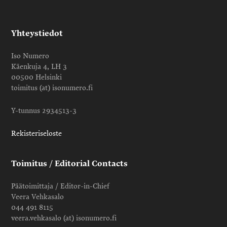
Yhteystiedot
Iso Numero
Käenkuja 4, LH 3
00500 Helsinki
toimitus (at) isonumero.fi
Y-tunnus 2934513-3
Rekisteriseloste
Toimitus / Editorial Contacts
Päätoimittaja / Editor-in-Chief
Veera Vehkasalo
044 491 8115
veera.vehkasalo (at) isonumero.fi