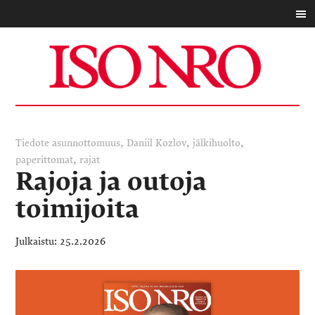
,
,
,
Tiedote
asunnottomuus
Daniil Kozlov
jälkihuolto
,
paperittomat
rajat
Rajoja ja outoja
toimijoita
25.2.2026