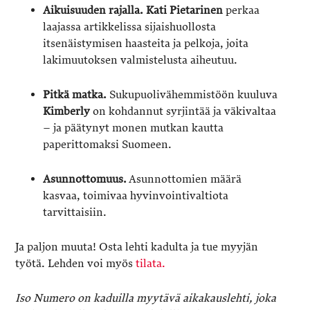
Aikuisuuden rajalla.
Kati Pietarinen
perkaa
laajassa artikkelissa sijaishuollosta
itsenäistymisen haasteita ja pelkoja, joita
lakimuutoksen valmistelusta aiheutuu.
Pitkä matka.
Sukupuolivähemmistöön kuuluva
Kimberly
on kohdannut syrjintää ja väkivaltaa
– ja päätynyt monen mutkan kautta
paperittomaksi Suomeen.
Asunnottomuus.
Asunnottomien määrä
kasvaa, toimivaa hyvinvointivaltiota
tarvittaisiin.
Ja paljon muuta! Osta lehti kadulta ja tue myyjän
työtä. Lehden voi myös
tilata.
Iso Numero on kaduilla myytävä aikakauslehti, joka