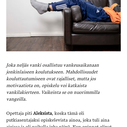
Joka neljäs vanki osallistuu vankeus­aikanaan
jonkinlaiseen koulutukseen. Mahdollisuudet
kouluttautumiseen ovat rajalliset, mutta jos
motivaatiota on, opiskelu voi katkaista
vankilakierteen. Vaikeinta se on nuorimmilla
vangeilla.
Opettaja piti
Aleksista
, koska tämä oli
putkiasentajaksi opiskelevista ainoa, joka tuli aina
ajoissa ja oli paikalla joka päivä. Kun opinnot olivat