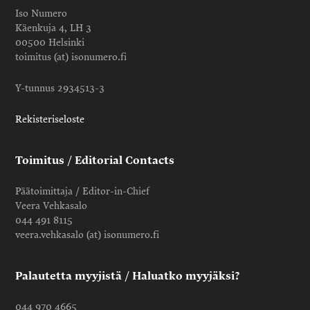
Iso Numero
Käenkuja 4, LH 3
00500 Helsinki
toimitus (at) isonumero.fi
Y-tunnus 2934513-3
Rekisteriseloste
Toimitus / Editorial Contacts
Päätoimittaja / Editor-in-Chief
Veera Vehkasalo
044 491 8115
veera.vehkasalo (at) isonumero.fi
Palautetta myyjistä / Haluatko myyjäksi?
044 970 4665