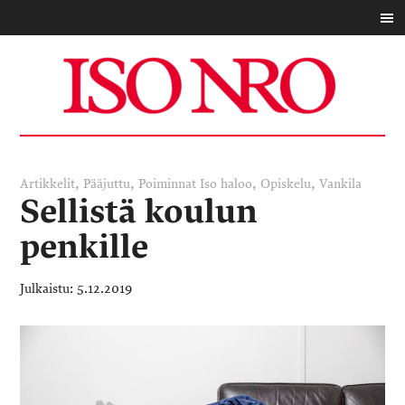
,
,
,
,
Artikkelit
Pääjuttu
Poiminnat
Iso haloo
Opiskelu
Vankila
Sellistä koulun
penkille
5.12.2019