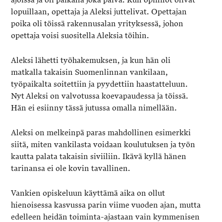
lopuillaan, opettaja ja Aleksi juttelivat. Opettajan
poika oli töissä rakennusalan yrityksessä, johon
opettaja voisi suositella Aleksia töihin.
Aleksi lähetti työhakemuksen, ja kun hän oli
matkalla takaisin Suomenlinnan vankilaan,
työpaikalta soitettiin ja pyydettiin haastatteluun.
Nyt Aleksi on valvotussa koevapaudessa ja töissä.
Hän ei esiinny tässä jutussa omalla nimellään.
Aleksi on melkeinpä paras mahdollinen esimerkki
siitä, miten vankilasta voidaan koulutuksen ja työn
kautta palata takaisin siviiliin. Ikävä kyllä hänen
tarinansa ei ole kovin tavallinen.
Vankien opiskeluun käyttämä aika on ollut
hienoisessa kasvussa parin viime vuoden ajan, mutta
edelleen heidän toiminta-ajastaan vain kymmenisen