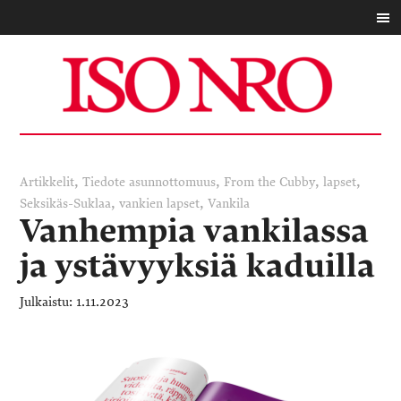
,
,
,
,
Artikkelit
Tiedote
asunnottomuus
From the Cubby
lapset
,
,
Seksikäs-Suklaa
vankien lapset
Vankila
Vanhempia vankilassa
ja ystävyyksiä kaduilla
1.11.2023