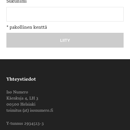
Sukunimi
*
pakollinen kenttä
Yhteystiedot
Iso Numero
Käenkuja 4, LH 3
00500 Helsinki
toimitus (at) isonumero.fi
Y-tunnus 2934513-3