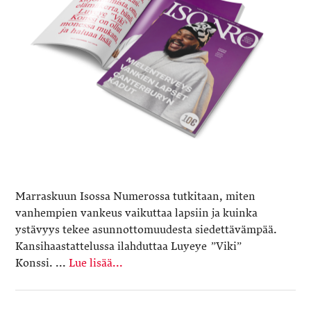
Marraskuun Isossa Numerossa tutkitaan, miten
vanhempien vankeus vaikuttaa lapsiin ja kuinka
ystävyys tekee asunnottomuudesta siedettävämpää.
Kansihaastattelussa ilahduttaa Luyeye ˮVikiˮ
Konssi. ...
Lue lisää...