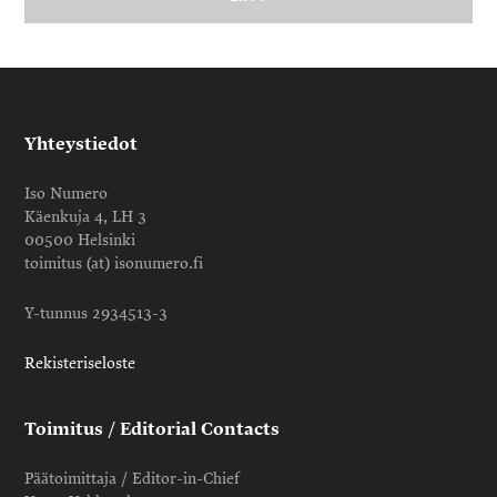
Yhteystiedot
Iso Numero
Käenkuja 4, LH 3
00500 Helsinki
toimitus (at) isonumero.fi
Y-tunnus 2934513-3
Rekisteriseloste
Toimitus / Editorial Contacts
Päätoimittaja / Editor-in-Chief