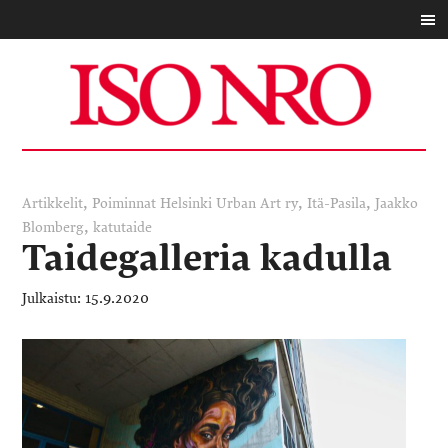
,
,
,
Artikkelit
Poiminnat
Helsinki Urban Art ry
Itä-Pasila
Jaakko
,
Blomberg
katutaide
Taidegalleria kadulla
15.9.2020