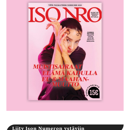
Liity Ison Numeron ystäviin