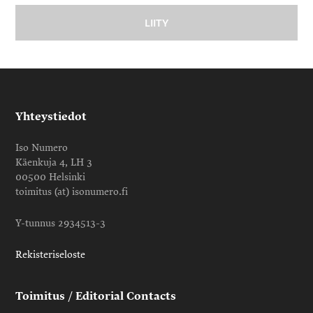
Yhteystiedot
Iso Numero
Käenkuja 4, LH 3
00500 Helsinki
toimitus (at) isonumero.fi
Y-tunnus 2934513-3
Rekisteriseloste
Toimitus / Editorial Contacts