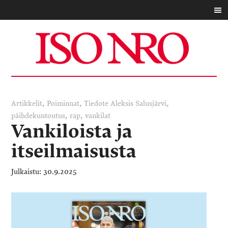
,
,
,
Artikkelit
Poiminnat
Tiedote
Aleksis Salusjärvi
,
,
päihdekuntoutus
rap
vankilat
Vankiloista ja
itseilmaisusta
30.9.2025