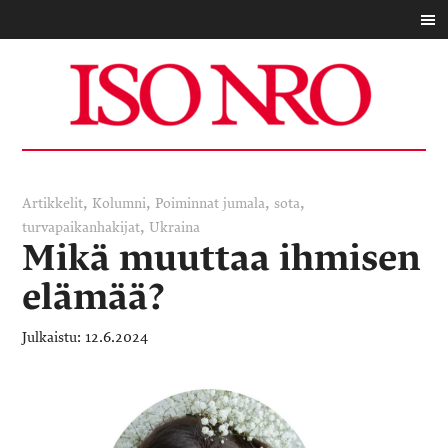
,
,
,
,
Artikkelit
Kolumni
Poiminnat
jumala
sota
,
turvapaikanhakijat
Ukraina
Mikä muuttaa ihmisen
elämää?
12.6.2024