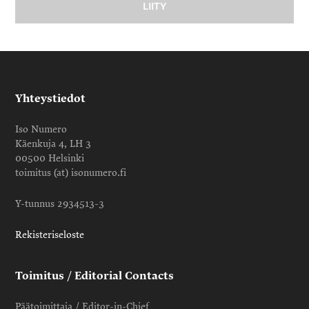
Yhteystiedot
Iso Numero
Käenkuja 4, LH 3
00500 Helsinki
toimitus (at) isonumero.fi
Y-tunnus 2934513-3
Rekisteriseloste
Toimitus / Editorial Contacts
Päätoimittaja / Editor-in-Chief