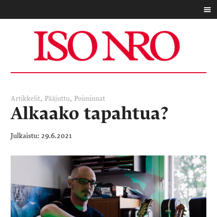
,
,
Artikkelit
Pääjuttu
Poiminnat
Alkaako tapahtua?
29.6.2021