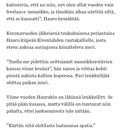
kalenteria, että no niin, nyt olen ollut vuoden vain
freelance-muusikko, ja tämähän alkaa näyttää siltä,
että se kannatti”, Hauru hymähtää.
Koronavuoden jälkeisenä toukokuisena perjantaina
Hauru kiipeää Kivenlahden rantakalliolle, josta
eteen aukeaa auringossa kimalteleva meri.
”Tuolla me pidettiin soittojamit muusikkoystävien
kanssa viime kesänä”, hän sanoo ja viittaa kohti
pientä aukiota kallion kupeessa. Pari lenkkeilijää
ohittaa paikan juuri.
Viime vuoden Haurukin on lähinnä lenkkeillyt. Se
pitää pään kasassa, mutta välillä on tuntunut niin
pahalta, ettei juoksemisesta tule mitään.
”Käytän siitä olotilasta laatusanaa apatia.”