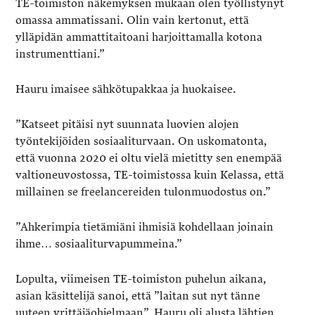
TE-toimiston näkemyksen mukaan olen työllistynyt
omassa ammatissani. Olin vain kertonut, että
ylläpidän ammattitaitoani harjoittamalla kotona
instrumenttiani.”
Hauru imaisee sähkötupakkaa ja huokaisee.
”Katseet pitäisi nyt suunnata luovien alojen
työntekijöiden sosiaaliturvaan. On uskomatonta,
että vuonna 2020 ei oltu vielä mietitty sen enempää
valtioneuvostossa, TE-toimistossa kuin Kelassa, että
millainen se freelancereiden tulonmuodostus on.”
”Ahkerimpia tietämiäni ihmisiä kohdellaan joinain
ihme… sosiaaliturvapummeina.”
Lopulta, viimeisen TE-toimiston puhelun aikana,
asian käsittelijä sanoi, että ”laitan sut nyt tänne
uuteen yrittäjäohjelmaan”. Hauru oli alusta lähtien