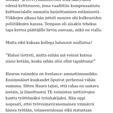
edessä kyltteineen, jossa vaadittiin kompensaatiota
kulttuurialalle ammatin harjoittamisen estämisestä.
Viikkojen aikana hän jutteli monien ohi kulkeneiden
poliitikkojen kanssa. Tempaus oli ainakin tehokas
tapa kertoa päättäjille hyvin suoraan, mikä on vialla.
Mutta eikö kukaan kollega halunnut osallistua?
”Halusi tietysti, mutta enhän mä voinut kutsua
sinne ketään, koska sehän olisi ollut tapahtuma!”
Haurun vaimokin on freelance-ammattimuusikko.
Ensimmäiset kuukaudet lipuivat perheessä vähän
sumussa. Sitten Hauru tajusi, että rahaa on saatava
jostain, ja ilmoittautui TE-toimiston nettisivujen
kautta työttömäksi työnhakijaksi. Hän oppi
nopeasti, ettei työvoimaviranomainen ymmärrä
hänen työtään, toimeentuloaan eikä statustaan