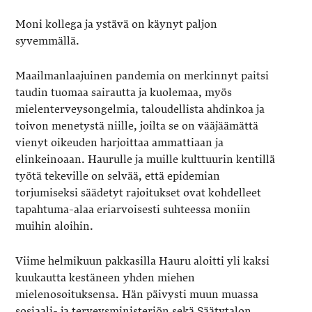
Moni kollega ja ystävä on käynyt paljon
syvemmällä.
Maailmanlaajuinen pandemia on merkinnyt paitsi
taudin tuomaa sairautta ja kuolemaa, myös
mielenterveysongelmia, taloudellista ahdinkoa ja
toivon menetystä niille, joilta se on vääjäämättä
vienyt oikeuden harjoittaa ammattiaan ja
elinkeinoaan. Haurulle ja muille kulttuurin kentillä
työtä tekeville on selvää, että epidemian
torjumiseksi säädetyt rajoitukset ovat kohdelleet
tapahtuma-alaa eriarvoisesti suhteessa moniin
muihin aloihin.
Viime helmikuun pakkasilla Hauru aloitti yli kaksi
kuukautta kestäneen yhden miehen
mielenosoituksensa. Hän päivysti muun muassa
sosiaali- ja terveysministeriön sekä Säätytalon