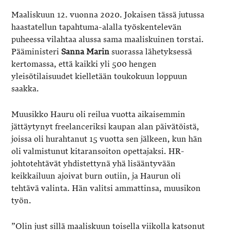
Maaliskuun 12. vuonna 2020. Jokaisen tässä jutussa
haastatellun tapahtuma-alalla työskentelevän
puheessa vilahtaa alussa sama maaliskuinen torstai.
Pääministeri
Sanna Marin
suorassa lähetyksessä
kertomassa, että kaikki yli 500 hengen
yleisötilaisuudet kielletään toukokuun loppuun
saakka.
Muusikko Hauru oli reilua vuotta aikaisemmin
jättäytynyt freelanceriksi kaupan alan päivätöistä,
joissa oli hurahtanut 15 vuotta sen jälkeen, kun hän
oli valmistunut kitaransoiton opettajaksi. HR-
johtotehtävät yhdistettynä yhä lisääntyvään
keikkailuun ajoivat burn outiin, ja Haurun oli
tehtävä valinta. Hän valitsi ammattinsa, muusikon
työn.
”Olin just sillä maaliskuun toisella viikolla katsonut