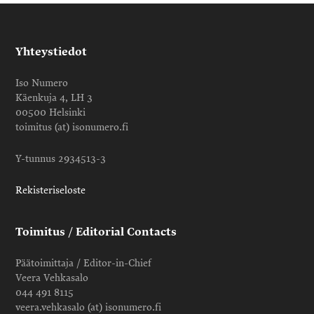
Yhteystiedot
Iso Numero
Käenkuja 4, LH 3
00500 Helsinki
toimitus (at) isonumero.fi
Y-tunnus 2934513-3
Rekisteriseloste
Toimitus / Editorial Contacts
Päätoimittaja / Editor-in-Chief
Veera Vehkasalo
044 491 8115
veera.vehkasalo (at) isonumero.fi