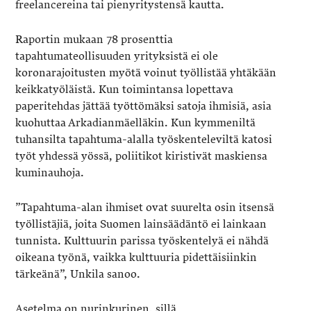
freelancereina tai pienyritystensä kautta.
Raportin mukaan 78 prosenttia
tapahtumateollisuuden yrityksistä ei ole
koronarajoitusten myötä voinut työllistää yhtäkään
keikkatyöläistä. Kun toimintansa lopettava
paperitehdas jättää työttömäksi satoja ihmisiä, asia
kuohuttaa Arkadianmäelläkin. Kun kymmeniltä
tuhansilta tapahtuma-alalla työskenteleviltä katosi
työt yhdessä yössä, poliitikot kiristivät maskiensa
kuminauhoja.
”Tapahtuma-alan ihmiset ovat suurelta osin itsensä
työllistäjiä, joita Suomen lainsäädäntö ei lainkaan
tunnista. Kulttuurin parissa työskentelyä ei nähdä
oikeana työnä, vaikka kulttuuria pidettäisiinkin
tärkeänä”, Unkila sanoo.
Asetelma on nurinkurinen, sillä