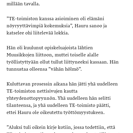
millään tavalla.
”TE-toimiston kanssa asioiminen oli elämäni
nöyryyttävimpiä kokemuksia”, Hauru sanoo ja
katselee ohi liitelevää lokkia.
Hän oli kuulunut opiskeluajoista lähtien
Muusikkojen liittoon, muttei toiselle alalle
työllistyttyään ollut tullut liittyneeksi kassaan. Hän
tunnustaa olleensa ”vähän hölmö”.
Kuluttavan prosessin aikana hän jätti yhä uudelleen
TE-toimiston nettisivujen kautta
yhteydenottopyynnön. Yhä uudelleen hän selitti
tilanteensa, ja yhä uudelleen TE-toimisto päätti,
ettei Hauru ole oikeutettu työttömyystukeen.
”Aluksi tuli oikein kirje kotiin, jossa todettiin, että