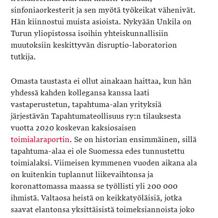
sinfoniaorkesterit ja sen myötä työkeikat vähenivät.
Hän kiinnostui muista asioista. Nykyään Unkila on
Turun yliopistossa isoihin yhteiskunnallisiin
muutoksiin keskittyvän disruptio-laboratorion
tutkija.
Omasta taustasta ei ollut ainakaan haittaa, kun hän
yhdessä kahden kollegansa kanssa laati
vastaperustetun, tapahtuma-alan yrityksiä
järjestävän Tapahtumateollisuus ry:n tilauksesta
vuotta 2020 koskevan kaksiosaisen
toimialaraportin
. Se on historian ensimmäinen, sillä
tapahtuma-alaa ei ole Suomessa edes tunnustettu
toimialaksi. Viimeisen kymmenen vuoden aikana ala
on kuitenkin tuplannut liikevaihtonsa ja
koronattomassa maassa se työllisti yli 200 000
ihmistä. Valtaosa heistä on keikkatyöläisiä, jotka
saavat elantonsa yksittäisistä toimeksiannoista joko