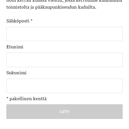
noin kerran kuussa viestin, jossa kerromme kuulumisia
toimistolta ja pääkaupunkiseudun kaduilta.
Sähköposti
*
Etunimi
Sukunimi
*
pakollinen kenttä