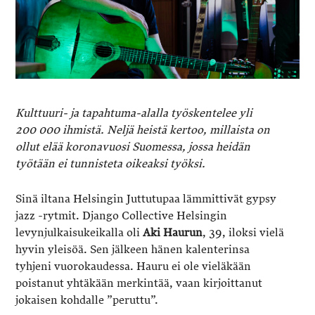
Kulttuuri- ja tapahtuma-alalla työskentelee yli
200 000 ihmistä. Neljä heistä kertoo, millaista on
ollut elää koronavuosi Suomessa, jossa heidän
työtään ei tunnisteta oikeaksi työksi.
Sinä iltana Helsingin Juttutupaa lämmittivät gypsy
jazz -rytmit. Django Collective Helsingin
levynjulkaisukeikalla oli
Aki Haurun
, 39, iloksi vielä
hyvin yleisöä. Sen jälkeen hänen kalenterinsa
tyhjeni vuorokaudessa. Hauru ei ole vieläkään
poistanut yhtäkään merkintää, vaan kirjoittanut
jokaisen kohdalle ”peruttu”.