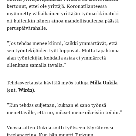
kertonut, ettei ole yrittäjä. Koronatilanteessa
myönnetty väliaikainen yrittäjän työmarkkinatuki
oli kuitenkin hänen ainoa mahdollisuutensa päästä
peruspäivärahalle.
”Jos tehdas menee kiinni, kaikki ymmärtävät, että
sen työntekijöiden työt loppuvat. Mutta tapahtuma-
alan työntekijän kohdalla asiaa ei ymmärretä
ollenkaan samalla tavalla.”
Tehdasvertausta käyttää myös tutkija
Milla Unkila
(ent.
Wirén
).
”Kun tehdas suljetaan, kukaan ei sano työnsä
menettäville, että no, mikset mene oikeisiin töihin.”
Vuosia sitten Unkila soitti työkseen käyrätorvea
freelancerina. Kun hän muutti Turkuun,