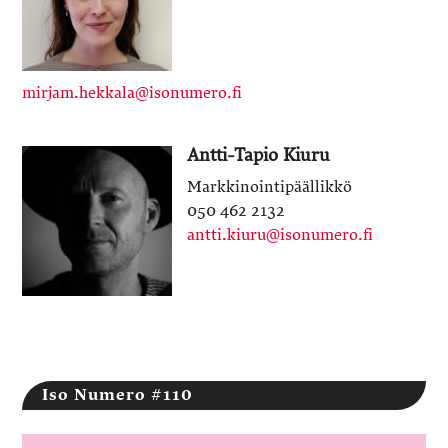
mirjam.hekkala@isonumero.fi
Antti-Tapio Kiuru
Markkinointipäällikkö
050 462 2132
antti.kiuru@isonumero.fi
Iso Numero #110