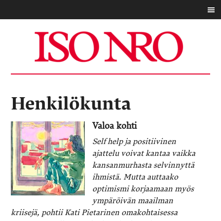
Henkilökunta
Valoa kohti
Self help ja positiivinen
ajattelu voivat kantaa vaikka
kansanmurhasta selvinnyttä
ihmistä. Mutta auttaako
optimismi korjaamaan myös
ympäröivän maailman
kriisejä, pohtii Kati Pietarinen omakohtaisessa