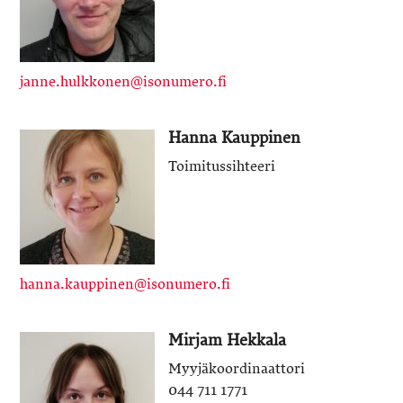
janne.hulkkonen@isonumero.fi
Hanna Kauppinen
Toimitussihteeri
hanna.kauppinen@isonumero.fi
Mirjam Hekkala
Myyjäkoordinaattori
044 711 1771