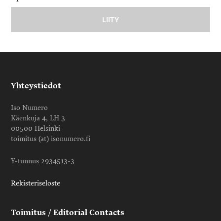
Yhteystiedot
Iso Numero
Käenkuja 4, LH 3
00500 Helsinki
toimitus (at) isonumero.fi
Y-tunnus 2934513-3
Rekisteriseloste
Toimitus / Editorial Contacts