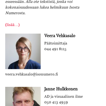
esseessään. Alla ote tekstistä, jonka voi
kokonaisuudessaan lukea helmikuun Isosta
Numerosta.
(lisää…)
Veera Vehkasalo
Päätoimittaja
044 491 8115
veera.vehkasalo@isonumero.fi
Janne Hulkkonen
AD ja visuaalinen ilme
050 413 4959