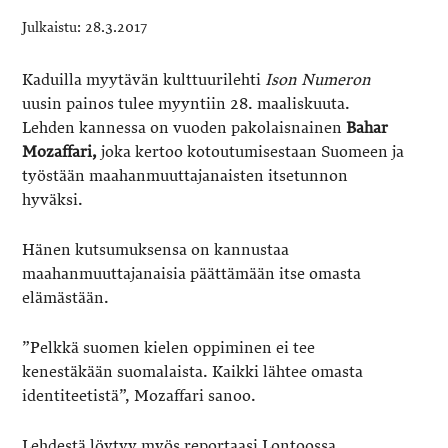
28.3.2017
Kaduilla myytävän kulttuurilehti
Ison Numeron
uusin painos tulee myyntiin 28. maaliskuuta.
Lehden kannessa on vuoden pakolaisnainen
Bahar
Mozaffari,
joka kertoo kotoutumisestaan Suomeen ja
työstään maahanmuuttajanaisten itsetunnon
hyväksi.
Hänen kutsumuksensa on kannustaa
maahanmuuttajanaisia päättämään itse omasta
elämästään.
”Pelkkä suomen kielen oppiminen ei tee
kenestäkään suomalaista. Kaikki lähtee omasta
identiteetistä”, Mozaffari sanoo.
Lehdestä löytyy myös reportaasi Lontoossa