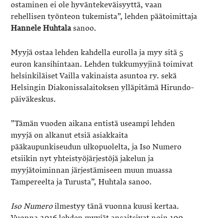
ostaminen ei ole hyväntekeväisyyttä, vaan
rehellisen työnteon tukemista”, lehden päätoimittaja
Hannele Huhtala
sanoo.
Myyjä ostaa lehden kahdella eurolla ja myy sitä 5
euron kansihintaan. Lehden tukkumyyjinä toimivat
helsinkiläiset Vailla vakinaista asuntoa ry. sekä
Helsingin Diakonissalaitoksen ylläpitämä Hirundo-
päiväkeskus.
”Tämän vuoden aikana entistä useampi lehden
myyjä on alkanut etsiä asiakkaita
pääkaupunkiseudun ulkopuolelta, ja Iso Numero
etsiikin nyt yhteistyöjärjestöjä jakelun ja
myyjätoiminnan järjestämiseen muun muassa
Tampereelta ja Turusta”, Huhtala sanoo.
Iso Numero
ilmestyy tänä vuonna kuusi kertaa.