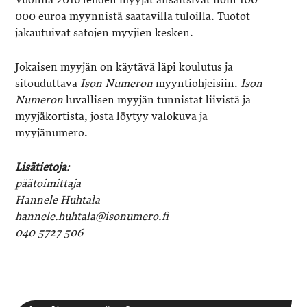
Vuonna 2016 lehden myyjät ansaitsivat noin 100
000 euroa myynnistä saatavilla tuloilla. Tuotot
jakautuivat satojen myyjien kesken.
Jokaisen myyjän on käytävä läpi koulutus ja
sitouduttava
Ison Numeron
myyntiohjeisiin.
Ison
Numeron
luvallisen myyjän tunnistat liivistä ja
myyjäkortista, josta löytyy valokuva ja
myyjänumero.
Lisätietoja
:
päätoimittaja
Hannele Huhtala
hannele.huhtala@isonumero.fi
040 5727 506