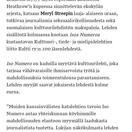
Heathrow’n kupeessa sinnittelevän ekokylän
arjesta, katsaus
Meryl Streepin
laaja-alaiseen uraan,
tutkivaa journalismia seksuaalirikollisuudesta sekä
suomalaisen kulttuurilehdistön makupaloja. Lehden
sisällöstä kolmasosa kootaan
Isoa Numeroa
kustantavan Kulttuuri-, tiede- ja mielipidelehtien
liitto Kultti ry:n 200 jäsenlehdestä.
Iso Numero
on kaduilla myytävä kulttuurilehti, joka
tarjoaa vähävaraisille ihmisarvoista työtä ja
mahdollisuuksia toimeentulonsa parantamiseen.
Lehden myyjät saavat jokaisesta lehdestä kolme
euroa.
”Muiden kansainvälisten katulehtien tavoin Iso
Numero antaa yhteiskunnan köyhimmille
mahdollisuuden elantoon myymällä laadukasta
journalistista tuotetta. Lukijan näkökulmasta lehden