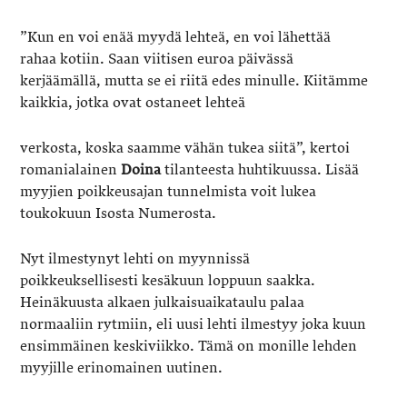
”Kun en voi enää myydä lehteä, en voi lähettää
rahaa kotiin. Saan viitisen euroa päivässä
kerjäämällä, mutta se ei riitä edes minulle. Kiitämme
kaikkia, jotka ovat ostaneet lehteä
verkosta, koska saamme vähän tukea siitä”, kertoi
romanialainen
Doina
tilanteesta huhtikuussa. Lisää
myyjien poikkeusajan tunnelmista voit lukea
toukokuun Isosta Numerosta.
Nyt ilmestynyt lehti on myynnissä
poikkeuksellisesti kesäkuun loppuun saakka.
Heinäkuusta alkaen julkaisuaikataulu palaa
normaaliin rytmiin, eli uusi lehti ilmestyy joka kuun
ensimmäinen keskiviikko. Tämä on monille lehden
myyjille erinomainen uutinen.