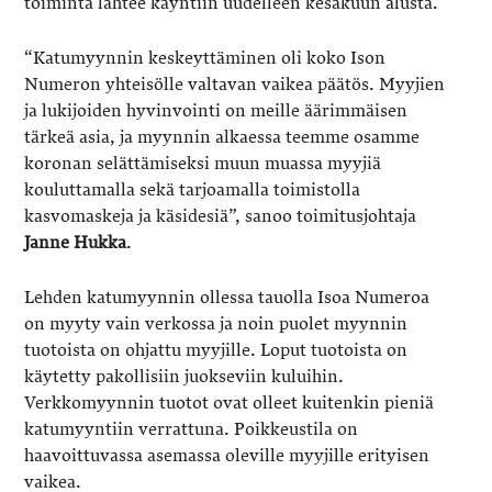
toiminta lähtee käyntiin uudelleen kesäkuun alusta.
“Katumyynnin keskeyttäminen oli koko Ison
Numeron yhteisölle valtavan vaikea päätös. Myyjien
ja lukijoiden hyvinvointi on meille äärimmäisen
tärkeä asia, ja myynnin alkaessa teemme osamme
koronan selättämiseksi muun muassa myyjiä
kouluttamalla sekä tarjoamalla toimistolla
kasvomaskeja ja käsidesiä”, sanoo toimitusjohtaja
Janne
Hukka
.
Lehden katumyynnin ollessa tauolla Isoa Numeroa
on myyty vain verkossa ja noin puolet myynnin
tuotoista on ohjattu myyjille. Loput tuotoista on
käytetty pakollisiin juokseviin kuluihin.
Verkkomyynnin tuotot ovat olleet kuitenkin pieniä
katumyyntiin verrattuna. Poikkeustila on
haavoittuvassa asemassa oleville myyjille erityisen
vaikea.