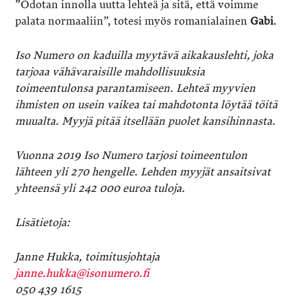
”Odotan innolla uutta lehteä ja sitä, että voimme
palata normaaliin”, totesi myös romanialainen
Gabi
.
Iso Numero on kaduilla myytävä aikakauslehti, joka
tarjoaa vähävaraisille mahdollisuuksia
toimeentulonsa parantamiseen. Lehteä myyvien
ihmisten on usein vaikea tai mahdotonta löytää töitä
muualta. Myyjä pitää itsellään puolet kansihinnasta.
Vuonna 2019 Iso Numero tarjosi toimeentulon
lähteen yli 270 hengelle. Lehden myyjät ansaitsivat
yhteensä yli 242 000 euroa tuloja.
Lisätietoja:
Janne Hukka, toimitusjohtaja
janne.hukka@isonumero.fi
050 439 1615