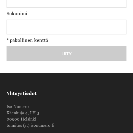
Sukunimi
*
pakollinen kenttä
Yhteystiedot
Iso Numero
Käenkuja 4, LH 3
00500 Helsinki
toimitus (at) isonumero.fi