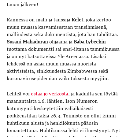
tauon jälkeen!
Kannessa on malli ja tanssija
Kelet
, joka kertoo
muun muassa kasvamisestaan transihmisenä,
malliudesta sekä dokumentista, jota hän tähdittää.
Susani
Mahaduran
ohjaama ja
Baba
Lybeckin
tuottama dokumentti sai ensi-iltansa tammikuussa
ja on nyt katsottavissa Yle Areenassa. Lisäksi
lehdessä on asiaa muun muassa nuorista
aktivisteista, sinkkuudesta Zimbabwessa sekä
koronavirusepidemian vaikutuksesta myyjiin.
Lehteä voi
ostaa jo verkosta
, ja kaduilta sen löytää
maanantaista 1.6. lähtien. Ison Numeron
katumyynti keskeytettiin väliaikaisesti
poikkeustilan takia 26.3. Toimisto on ollut kiinni
huhtikuun alusta ja henkilökunta pääosin
lomautettuna. Huhtikuussa lehti ei ilmestynyt. Nyt