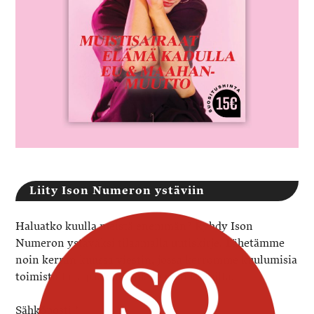
Liity Ison Numeron ystäviin
Haluatko kuulla meistä enemmän? Ryhdy Ison
Numeron ystäväksi tilaamalla uutiskirje. Lähetämme
noin kerran kuussa viestin, jossa kerromme kuulumisia
toimistolta ja pääkaupunkiseudun kaduilta.
Sähköposti
*