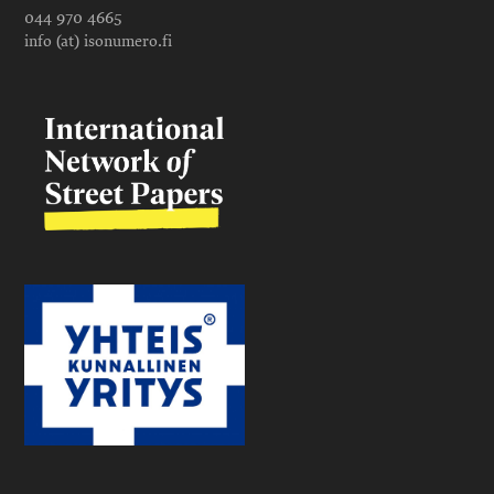
044 970 4665
info (at) isonumero.fi