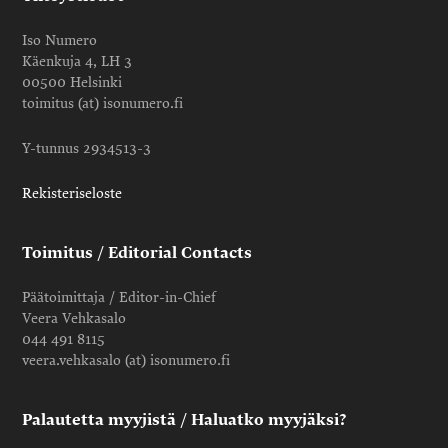
Iso Numero
Käenkuja 4, LH 3
00500 Helsinki
toimitus (at) isonumero.fi
Y-tunnus 2934513-3
Rekisteriseloste
Toimitus / Editorial Contacts
Päätoimittaja / Editor-in-Chief
Veera Vehkasalo
044 491 8115
veera.vehkasalo (at) isonumero.fi
Palautetta myyjistä / Haluatko myyjäksi?