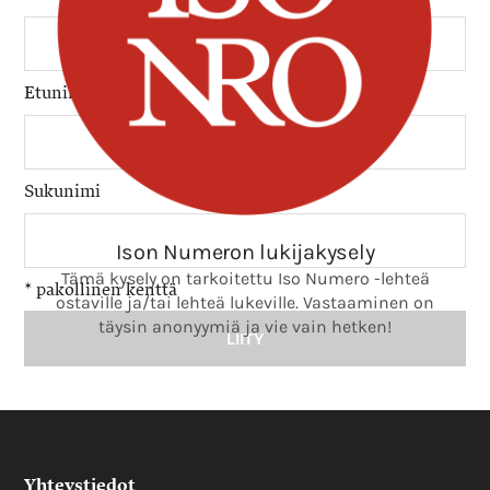
Etunimi
Sukunimi
*
pakollinen kenttä
Yhteystiedot