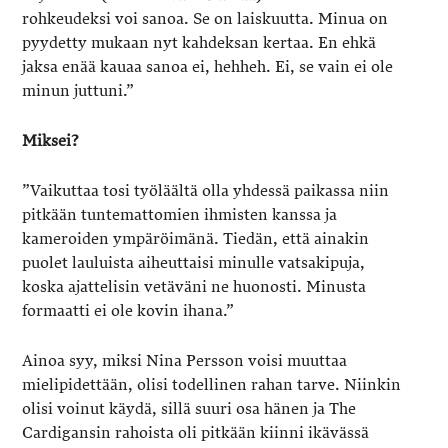
rohkeudeksi voi sanoa. Se on laiskuutta. Minua on
pyydetty mukaan nyt kahdeksan kertaa. En ehkä
jaksa enää kauaa sanoa ei, hehheh. Ei, se vain ei ole
minun juttuni.”
Miksei?
”Vaikuttaa tosi työläältä olla yhdessä paikassa niin
pitkään tuntemattomien ihmisten kanssa ja
kameroiden ympäröimänä. Tiedän, että ainakin
puolet lauluista aiheuttaisi minulle vatsakipuja,
koska ajattelisin vetäväni ne huonosti. Minusta
formaatti ei ole kovin ihana.”
Ainoa syy, miksi Nina Persson voisi muuttaa
mielipidettään, olisi todellinen rahan tarve. Niinkin
olisi voinut käydä, sillä suuri osa hänen ja The
Cardigansin rahoista oli pitkään kiinni ikävässä