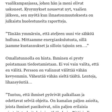
vaalikampanjassa, johon hän ja moni olivat
uskoneet. Kysymykset nousevat nyt, vaalien
jälkeen, sen myötä kun ilmastonmuutoksesta on
julkaistu huolestuneita raportteja.
”Tänään ymmärsin, että ateljeen uuni vie sähköä
hulluna. Mittaamme energiankulutusta, sillä
jaamme kustannukset ja silloin tajusin sen….”
Omallatunnolla on hinta. Ihminen ei pysty
poistamaan tiedostamistaan. Ei voi vain valita, että
en välitä. Persson on valinnut välittää vähän
kevyemmin. Vähentää vähän sieltä täältä. Lentoja,
lihansyöntiä…
”Tuntuu, että ihmiset pyörivät paikallaan ja
odottavat selviä ohjeita. On kamalan paljon asioita,
joista ihmiset panikoivat, niin paljon erilaisia