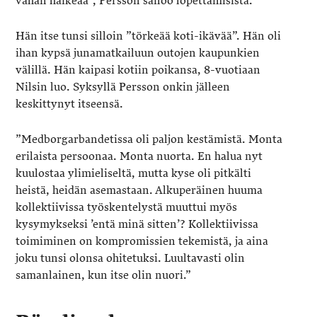
vähän haikeaa”, Persson sanoo lopettamisista.
Hän itse tunsi silloin ”törkeää koti-ikävää”. Hän oli
ihan kypsä junamatkailuun outojen kaupunkien
välillä. Hän kaipasi kotiin poikansa, 8-vuotiaan
Nilsin luo. Syksyllä Persson onkin jälleen
keskittynyt itseensä.
”Medborgarbandetissa oli paljon kestämistä. Monta
erilaista persoonaa. Monta nuorta. En halua nyt
kuulostaa ylimieliseltä, mutta kyse oli pitkälti
heistä, heidän asemastaan. Alkuperäinen huuma
kollektiivissa työskentelystä muuttui myös
kysymykseksi ’entä minä sitten’? Kollektiivissa
toimiminen on kompromissien tekemistä, ja aina
joku tunsi olonsa ohitetuksi. Luultavasti olin
samanlainen, kun itse olin nuori.”