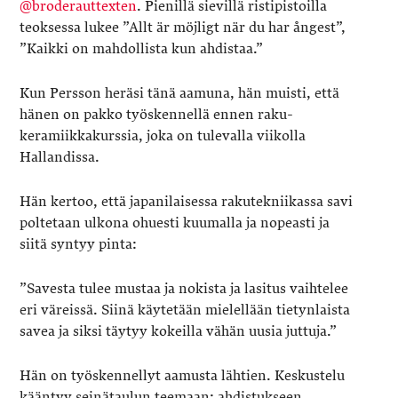
@broderauttexten
. Pienillä sievillä ristipistoilla
teoksessa lukee ”Allt är möjligt när du har ångest”,
”Kaikki on mahdollista kun ahdistaa.”
Kun Persson heräsi tänä aamuna, hän muisti, että
hänen on pakko työskennellä ennen raku-
keramiikkakurssia, joka on tulevalla viikolla
Hallandissa.
Hän kertoo, että japanilaisessa rakutekniikassa savi
poltetaan ulkona ohuesti kuumalla ja nopeasti ja
siitä syntyy pinta:
”Savesta tulee mustaa ja nokista ja lasitus vaihtelee
eri väreissä. Siinä käytetään mielellään tietynlaista
savea ja siksi täytyy kokeilla vähän uusia juttuja.”
Hän on työskennellyt aamusta lähtien. Keskustelu
kääntyy seinätaulun teemaan: ahdistukseen.