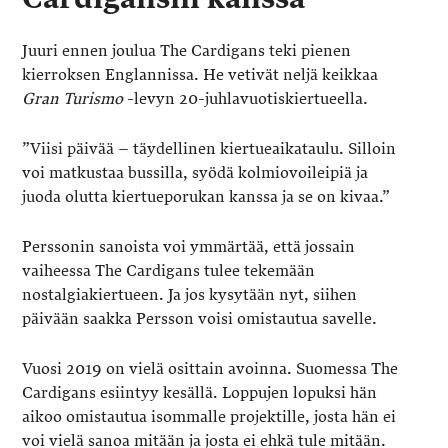
Juuri ennen joulua The Cardigans teki pienen
kierroksen Englannissa. He vetivät neljä keikkaa
Gran Turismo
-levyn 20-juhlavuotiskiertueella.
”Viisi päivää – täydellinen kiertueaikataulu. Silloin
voi matkustaa bussilla, syödä kolmiovoileipiä ja
juoda olutta kiertueporukan kanssa ja se on kivaa.”
Perssonin sanoista voi ymmärtää, että jossain
vaiheessa The Cardigans tulee tekemään
nostalgiakiertueen. Ja jos kysytään nyt, siihen
päivään saakka Persson voisi omistautua savelle.
Vuosi 2019 on vielä osittain avoinna. Suomessa The
Cardigans esiintyy kesällä. Loppujen lopuksi hän
aikoo omistautua isommalle projektille, josta hän ei
voi vielä sanoa mitään ja josta ei ehkä tule mitään.