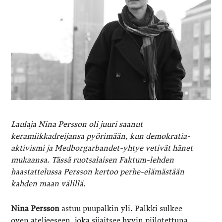
Laulaja Nina Persson oli juuri saanut
keramiikkadreijansa pyörimään, kun demokratia-
aktivismi ja Medborgarbandet-yhtye vetivät hänet
mukaansa. Tässä ruotsalaisen Faktum-lehden
haastattelussa Persson kertoo perhe-elämästään
kahden maan välillä.
Nina Persson
astuu puupalkin yli. Palkki sulkee
oven ateljeeseen, joka sijaitsee hyvin piilotettuna