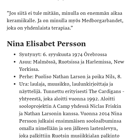
”Jos siitä ei tule mitään, minulla on enemmän aikaa
keramiikalle. Ja on minulla myös Medborgarbandet,
joka on yhdenlaista terapiaa.”
Nina Elisabet Persson
Syntynyt: 6. syyskuuta 1974 Örebrossa
Asuu: Malmössä, Ruotsissa ja Harlemissa, New
Yorkissa.
Perhe: Puoliso Nathan Larson ja poika Nils, 8.
Ura: laulaja, muusikko, laulunkirjoittaja ja
näyttelijä. Tunnettu erityisesti The Cardigans -
yhtyeestä, joka aloitti vuonna 1992. Aloitti
sooloprojektin A Camp yhdessä Niclas Friskin
ja Nathan Larsonin kanssa. Vuonna 2014 Nina
Persson julkaisi ensimmäisen sooloalbuminsa
omalla nimellään ja sen jälkeen lastenlevyn,
joka palkittiin Ruotsin musiikkialan palkinto