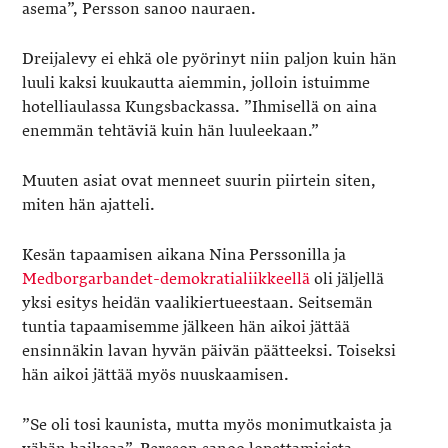
asema”, Persson sanoo nauraen.
Dreijalevy ei ehkä ole pyörinyt niin paljon kuin hän
luuli kaksi kuukautta aiemmin, jolloin istuimme
hotelliaulassa Kungsbackassa. ”Ihmisellä on aina
enemmän tehtäviä kuin hän luuleekaan.”
Muuten asiat ovat menneet suurin piirtein siten,
miten hän ajatteli.
Kesän tapaamisen aikana Nina Perssonilla ja
Medborgarbandet-demokratialiikkeellä
oli jäljellä
yksi esitys heidän vaalikiertueestaan. Seitsemän
tuntia tapaamisemme jälkeen hän aikoi jättää
ensinnäkin lavan hyvän päivän päätteeksi. Toiseksi
hän aikoi jättää myös nuuskaamisen.
”Se oli tosi kaunista, mutta myös monimutkaista ja