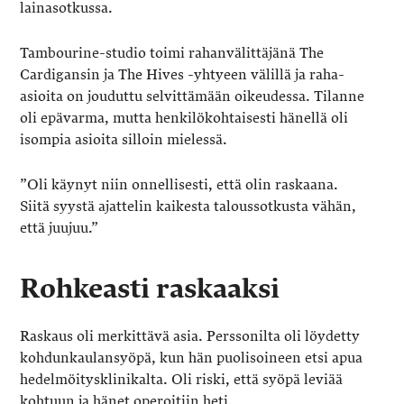
lainasotkussa.
Tambourine-studio toimi rahanvälittäjänä The
Cardigansin ja The Hives -yhtyeen välillä ja raha-
asioita on jouduttu selvittämään oikeudessa. Tilanne
oli epävarma, mutta henkilökohtaisesti hänellä oli
isompia asioita silloin mielessä.
”Oli käynyt niin onnellisesti, että olin raskaana.
Siitä syystä ajattelin kaikesta taloussotkusta vähän,
että juujuu.”
Rohkeasti raskaaksi
Raskaus oli merkittävä asia. Perssonilta oli löydetty
kohdunkaulansyöpä, kun hän puolisoineen etsi apua
hedelmöitysklinikalta. Oli riski, että syöpä leviää
kohtuun ja hänet operoitiin heti.