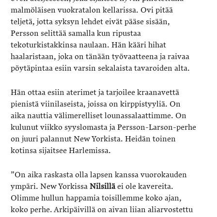
malmöläisen vuokratalon kellarissa. Ovi pitää
teljetä, jotta syksyn lehdet eivät pääse sisään,
Persson selittää samalla kun ripustaa
tekoturkistakkinsa naulaan. Hän kääri hihat
haalaristaan, joka on tänään työvaatteena ja raivaa
pöytäpintaa esiin varsin sekalaista tavaroiden alta.
Hän ottaa esiin aterimet ja tarjoilee kraanavettä
pienistä viinilaseista, joissa on kirppistyyliä. On
aika nauttia välimerelliset lounassalaattimme. On
kulunut viikko syyslomasta ja Persson-Larson-perhe
on juuri palannut New Yorkista. Heidän toinen
kotinsa sijaitsee Harlemissa.
”On aika raskasta olla lapsen kanssa vuorokauden
ympäri. New Yorkissa
Nilsillä
ei ole kavereita.
Olimme hullun happamia toisillemme koko ajan,
koko perhe. Arkipäivillä on aivan liian aliarvostettu