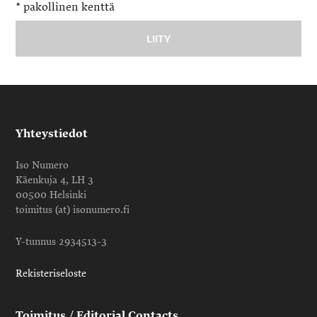
*
pakollinen kenttä
Yhteystiedot
Iso Numero
Käenkuja 4, LH 3
00500 Helsinki
toimitus (at) isonumero.fi
Y-tunnus 2934513-3
Rekisteriseloste
Toimitus / Editorial Contacts