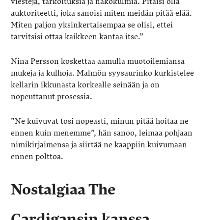
viestejä, tarkoituksia ja näkökulmia. Pitäisi olla
auktoriteetti, joka sanoisi miten meidän pitää elää.
Miten paljon yksinkertaisempaa se olisi, ettei
tarvitsisi ottaa kaikkeen kantaa itse.”
Nina Persson koskettaa aamulla muotoilemiansa
mukeja ja kulhoja. Malmön syysaurinko kurkistelee
kellarin ikkunasta korkealle seinään ja on
nopeuttanut prosessia.
”Ne kuivuvat tosi nopeasti, minun pitää hoitaa ne
ennen kuin menemme”, hän sanoo, leimaa pohjaan
nimikirjaimensa ja siirtää ne kaappiin kuivumaan
ennen polttoa.
Nostalgiaa The
Cardigansin kanssa