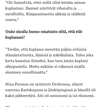
”Oli ilmiselvää, ettei siellä ollut ketään minun
kuplastani. Ihmiset näyttivät vihaisilta ja …
surullisilta. Kimpaantuneita ukkoja ja säikkyjä
rouvia.”
Onko sinulla huono omatunto siitä, että elät
kuplassasi?
”Tiedän, että kuplassa menetän paljon erilaisia
elämäntarinoita, ihmisiä ja näkökulmia. Tulen joka
kerta kamalan iloiseksi, kun teen jotain kuplani
ulkopuolella. Mutta mikään ei vähennä sisällä
olemisen onnellisuutta.”
Nina Persson on syntynyt Örebrossa, elänyt
nuorena Karlskogassa ja Jönköpingissä ja hänellä oli
kaksi pikkuveljeä. Äiti oli sosionomi ja isä ekonomi.