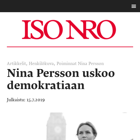
,
,
Artikkelit
Henkilökuva
Poiminnat
Nina Persson
Nina Persson uskoo
demokratiaan
15.7.2019