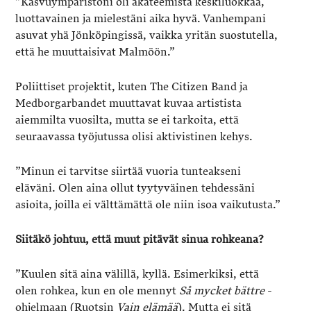
”Kasvuympäristöni oli akateemista keskiluokkaa,
luottavainen ja mielestäni aika hyvä. Vanhempani
asuvat yhä Jönköpingissä, vaikka yritän suostutella,
että he muuttaisivat Malmöön.”
Poliittiset projektit, kuten The Citizen Band ja
Medborgarbandet muuttavat kuvaa artistista
aiemmilta vuosilta, mutta se ei tarkoita, että
seuraavassa työjutussa olisi aktivistinen kehys.
”Minun ei tarvitse siirtää vuoria tunteakseni
eläväni. Olen aina ollut tyytyväinen tehdessäni
asioita, joilla ei välttämättä ole niin isoa vaikutusta.”
Siitäkö johtuu, että muut pitävät sinua rohkeana?
”Kuulen sitä aina välillä, kyllä. Esimerkiksi, että
olen rohkea, kun en ole mennyt
Så mycket bättre
-
ohjelmaan (Ruotsin
Vain elämää
). Mutta ei sitä