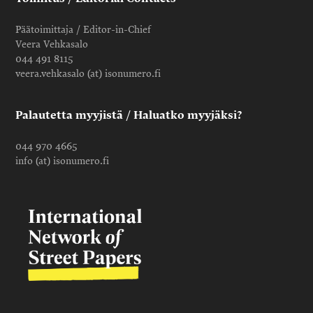
Päätoimittaja / Editor-in-Chief
Veera Vehkasalo
044 491 8115
veera.vehkasalo (at) isonumero.fi
Palautetta myyjistä / Haluatko myyjäksi?
044 970 4665
info (at) isonumero.fi