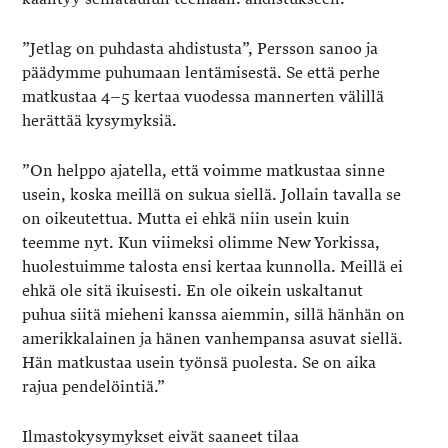
”Jetlag on puhdasta ahdistusta”, Persson sanoo ja
päädymme puhumaan lentämisestä. Se että perhe
matkustaa 4­–5 kertaa vuodessa mannerten välillä
herättää kysymyksiä.
”On helppo ajatella, että voimme matkustaa sinne
usein, koska meillä on sukua siellä. Jollain tavalla se
on oikeutettua. Mutta ei ehkä niin usein kuin
teemme nyt. Kun viimeksi olimme New Yorkissa,
huolestuimme talosta ensi kertaa kunnolla. Meillä ei
ehkä ole sitä ikuisesti. En ole oikein uskaltanut
puhua siitä mieheni kanssa aiemmin, sillä hänhän on
amerikkalainen ja hänen vanhempansa asuvat siellä.
Hän matkustaa usein työnsä puolesta. Se on aika
rajua pendelöintiä.”
Ilmastokysymykset eivät saaneet tilaa