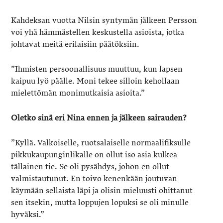
Kahdeksan vuotta Nilsin syntymän jälkeen Persson
voi yhä hämmästellen keskustella asioista, jotka
johtavat meitä erilaisiin päätöksiin.
”Ihmisten persoonallisuus muuttuu, kun lapsen
kaipuu lyö päälle. Moni tekee silloin kehollaan
mielettömän monimutkaisia asioita.”
Oletko sinä eri Nina ennen ja jälkeen sairauden?
”Kyllä. Valkoiselle, ruotsalaiselle normaalifiksulle
pikkukaupunginlikalle on ollut iso asia kulkea
tällainen tie. Se oli pysähdys, johon en ollut
valmistautunut. En toivo kenenkään joutuvan
käymään sellaista läpi ja olisin mieluusti ohittanut
sen itsekin, mutta loppujen lopuksi se oli minulle
hyväksi.”