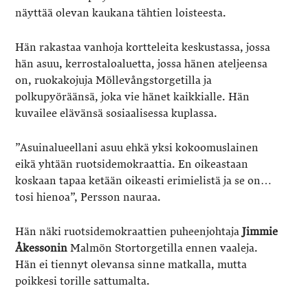
näyttää olevan kaukana tähtien loisteesta.
Hän rakastaa vanhoja kortteleita keskustassa, jossa
hän asuu, kerrostaloaluetta, jossa hänen ateljeensa
on, ruokakojuja Möllevångstorgetilla ja
polkupyöräänsä, joka vie hänet kaikkialle. Hän
kuvailee elävänsä sosiaalisessa kuplassa.
”Asuinalueellani asuu ehkä yksi kokoomuslainen
eikä yhtään ruotsidemokraattia. En oikeastaan
koskaan tapaa ketään oikeasti erimielistä ja se on…
tosi hienoa”, Persson nauraa.
Hän näki ruotsidemokraattien puheenjohtaja
Jimmie
Åkessonin
Malmön Stortorgetilla ennen vaaleja.
Hän ei tiennyt olevansa sinne matkalla, mutta
poikkesi torille sattumalta.