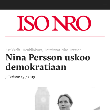
,
,
Artikkelit
Henkilökuva
Poiminnat
Nina Persson
Nina Persson uskoo
demokratiaan
15.7.2019