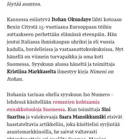
löytää asuntoa.
Kannessa esiintyvä
Itohan Okundaye
lähti kotoaan
Benin Citystä 15-vuotiaana Eurooppaan töihin
auttaakseen perhettään elämässä eteenpäin. Hän
joutui Italiassa ihmiskaupan uhriksi ja eli vuosia
kadulla, bordelleissa ja vastaanottokeskuksissa. Nyt
hänellä on viimein turvapaikka ja oma koti
Suomessa. Syyskuun alussa häneltä ja toimittaja
Kristiina Markkaselta
ilmestyy kirja
Nimeni on
Itohan
.
Itohanin tarinan ohella syyskuun Iso Numero -
lehdessä käsitellään
romanien kohtaamia
ennakkoluuloja Suomessa
. Kun toimittaja
Sini
Saaritsa
ja valokuvaaja
Saara Mansikkamäki
etsivät
haastateltavia artikkeliin, joka käsittelisi syrjintää
asuntomarkkinoilla, he saivat valtavasti