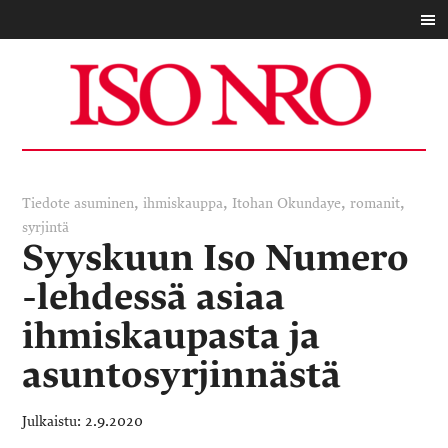
,
,
,
,
Tiedote
asuminen
ihmiskauppa
Itohan Okundaye
romanit
syrjintä
Syyskuun Iso Numero
-lehdessä asiaa
ihmiskaupasta ja
asuntosyrjinnästä
2.9.2020