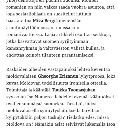
yhteydenottoja eri puolilta Suomea. Monien
romanien on niin vaikea saada vuokra-asuntoa, että
jopa sosiaaliohjaaja on suositellut juttuun
haastateltua
Mika Berg
iä menemään
asuntonäyttöön jossain muissa kuin
romanivaatteissa. Laaja artikkeli osoittaa seikkoja,
jotka kasvattavat suomen syrjityimmän
kansanryhmän ja valtaväestön välistä kuilua, ja
ehdottaa keinoja tilanteen parantamiseksi.
Raskaiden aiheiden vastapainoksi lehteä keventää
moldovalaisen
Gheorghe Erizanun
lyhytproosa, joka
kuvaa Moldovan todellisuutta ironisella otteella.
Toimittaja ja kääntäjä
Tuukka Tuomasjukan
syyskuun Iso Numero -lehdelle tekemät käännökset
ovat ensimmäisiä suomeksi. Tiesitkö, miksi
moldovalaisella synnytyslaitoksella tarvitaan
kylpytakkiin paljon taskuja? Tiedätkö edes, missä
Moldova on? Nämäkin asiat selviävät lukemalla Isoa