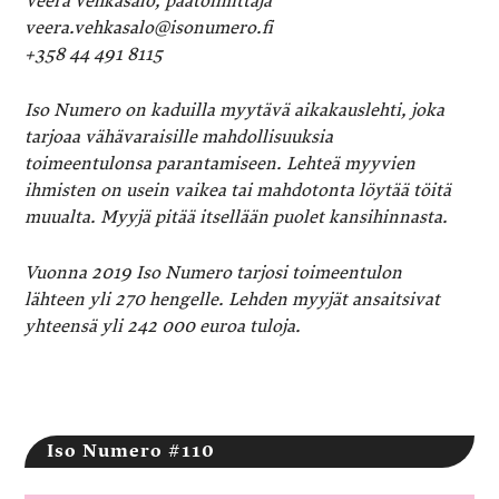
Veera Vehkasalo, päätoimittaja
veera.vehkasalo@isonumero.fi
+358 44 491 8115
Iso Numero on kaduilla myytävä aikakauslehti, joka
tarjoaa vähävaraisille mahdollisuuksia
toimeentulonsa parantamiseen. Lehteä myyvien
ihmisten on usein vaikea tai mahdotonta löytää töitä
muualta. Myyjä pitää itsellään puolet kansihinnasta.
Vuonna 2019 Iso Numero tarjosi toimeentulon
lähteen yli 270 hengelle. Lehden myyjät ansaitsivat
yhteensä yli 242 000 euroa tuloja.
Iso Numero #110