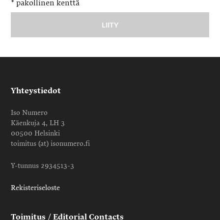
*
pakollinen kenttä
Yhteystiedot
Iso Numero
Käenkuja 4, LH 3
00500 Helsinki
toimitus (at) isonumero.fi
Y-tunnus 2934513-3
Rekisteriseloste
Toimitus / Editorial Contacts