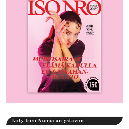
Liity Ison Numeron ystäviin