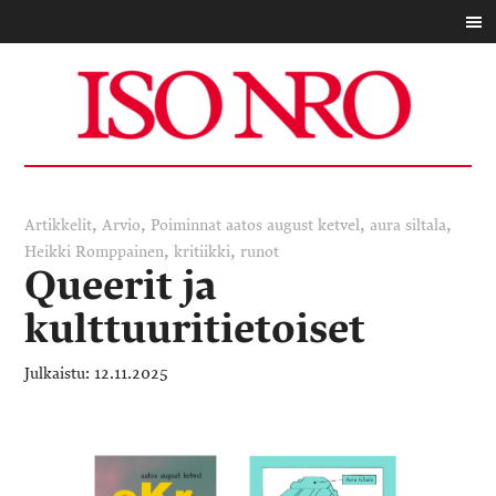
,
,
,
,
Artikkelit
Arvio
Poiminnat
aatos august ketvel
aura siltala
,
,
Heikki Romppainen
kritiikki
runot
Queerit ja
kulttuuritietoiset
12.11.2025