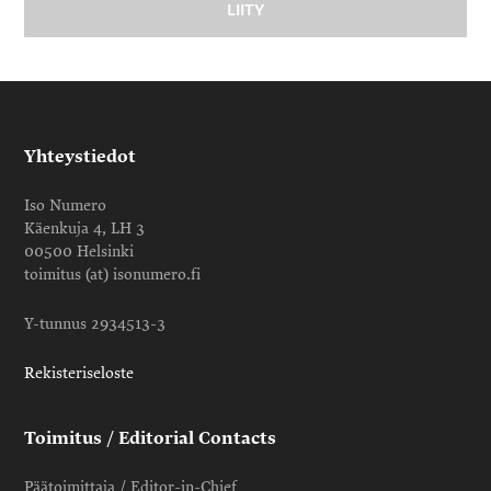
Yhteystiedot
Iso Numero
Käenkuja 4, LH 3
00500 Helsinki
toimitus (at) isonumero.fi
Y-tunnus 2934513-3
Rekisteriseloste
Toimitus / Editorial Contacts
Päätoimittaja / Editor-in-Chief