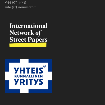
044 970 4665
info (at) isonumero.fi