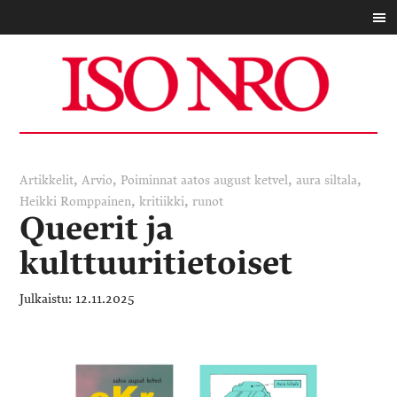
,
,
,
,
Artikkelit
Arvio
Poiminnat
aatos august ketvel
aura siltala
,
,
Heikki Romppainen
kritiikki
runot
Queerit ja
kulttuuritietoiset
12.11.2025