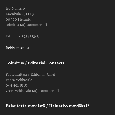
Iso Numero
Käenkuja 4, LH 3
00500 Helsinki
toimitus (at) isonumero.fi
Y-tunnus 2934513-3
Rekisteriseloste
Toimitus / Editorial Contacts
Päätoimittaja / Editor-in-Chief
Veera Vehkasalo
044 491 8115
veera.vehkasalo (at) isonumero.fi
Palautetta myyjistä / Haluatko myyjäksi?